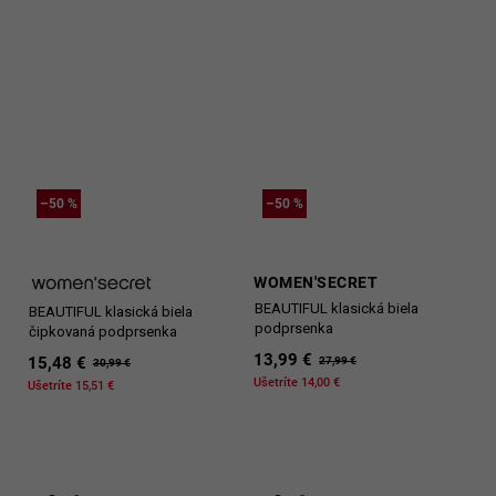
–50 %
–50 %
WOMEN'SECRET
BEAUTIFUL klasická biela
BEAUTIFUL klasická biela
podprsenka
čipkovaná podprsenka
13,99 €
15,48 €
27,99 €
30,99 €
Ušetríte 14,00 €
Ušetríte 15,51 €