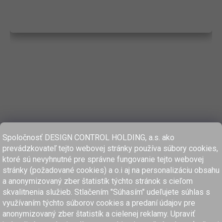
Spoločnosť DESIGN CONTROL HOLDING, a.s. ako
prevádzkovateľ tejto webovej stránky používa súbory cookies,
ktoré sú nevyhnutné pre správne fungovanie tejto webovej
stránky (požadované cookies) a o.i aj na personalizáciu obsahu
a anonymizovaný zber štatistík týchto stránok s cieľom
skvalitnenia služieb. Stlačením "Súhasím" udeľujete súhlas s
využívaním týchto súborov cookies a predaní údajov pre
anonymizovaný zber štatistík a cielenej reklamy. Upraviť
www.dcholding.sk