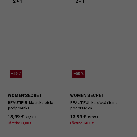
2 + 1
2 + 1
–50 %
–50 %
WOMEN'SECRET
WOMEN'SECRET
BEAUTIFUL klasická biela
BEAUTIFUL klasická čierna
podprsenka
podprsenka
13,99 €
13,99 €
27,99 €
27,99 €
Ušetríte 14,00 €
Ušetríte 14,00 €