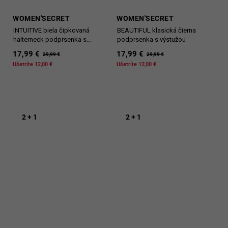
WOMEN'SECRET
WOMEN'SECRET
INTUITIVE biela čipkovaná
BEAUTIFUL klasická čierna
halterneck podprsenka s
podprsenka s výstužou
výstužou
17,99 €
17,99 €
29,99 €
29,99 €
Ušetríte 12,00 €
Ušetríte 12,00 €
2 + 1
2 + 1