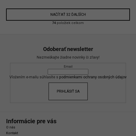
NAČÍTAŤ 32 ĎALŠÍCH
O
74
položiek celkom
v
l
Z
á
á
d
Odoberať newsletter
p
a
Nezmeškajte žiadne novinky či zľavy!
c
ä
i
Email
t
e
i
Vložením e-mailu súhlasíte s
podmienkami ochrany osobných údajov
p
e
r
PRIHLÁSIŤ SA
v
k
y
v
ý
Informácie pre vás
p
O nás
i
Kontakt