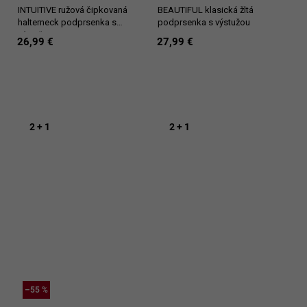
INTUITIVE ružová čipkovaná
BEAUTIFUL klasická žltá
halterneck podprsenka s
podprsenka s výstužou
výstužou
26,99 €
27,99 €
2 + 1
2 + 1
–55 %