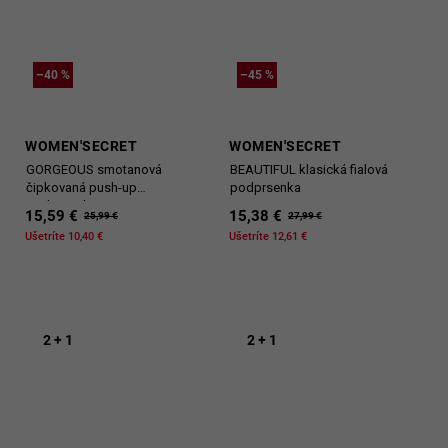
–40 %
–45 %
WOMEN'SECRET
WOMEN'SECRET
GORGEOUS smotanová
BEAUTIFUL klasická fialová
čipkovaná push-up
podprsenka
podprsenka
15,59 €
15,38 €
25,99 €
27,99 €
Ušetríte 10,40 €
Ušetríte 12,61 €
2 + 1
2 + 1