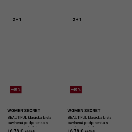
2 + 1
2 + 1
–40 %
–40 %
WOMEN'SECRET
WOMEN'SECRET
BEAUTIFUL klasická biela
BEAUTIFUL klasická biela
bavlnená podprsenka s
bavlnená podprsenka s
motívom srdiečok
motívom srdiečok
16,78 €
16,78 €
27,99 €
27,99 €