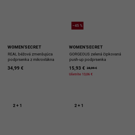
–45 %
WOMEN'SECRET
WOMEN'SECRET
REAL béžová zmenšujúca
GORGEOUS zelená čipkovaná
podprsenka z mikrovlákna
push-up podprsenka
34,99 €
15,93 €
28,99 €
Ušetríte 13,06 €
2 + 1
2 + 1