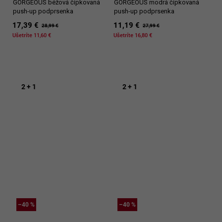
GORGEOUS béžová čipkovaná
GORGEOUS modrá čipkovaná
push-up podprsenka
push-up podprsenka
17,39 €
11,19 €
28,99 €
27,99 €
Ušetríte 11,60 €
Ušetríte 16,80 €
2 + 1
2 + 1
–40 %
–40 %