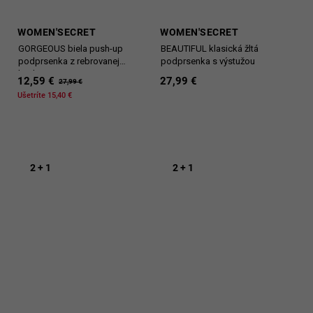
WOMEN'SECRET
WOMEN'SECRET
GORGEOUS biela push-up
BEAUTIFUL klasická žltá
podprsenka z rebrovanej
podprsenka s výstužou
bavlny
12,59 €
27,99 €
27,99 €
Ušetríte 15,40 €
2 + 1
2 + 1