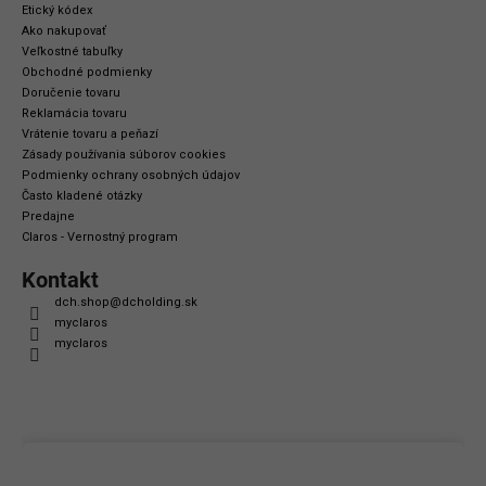
s
Etický kódex
Ako nakupovať
u
Veľkostné tabuľky
Obchodné podmienky
Doručenie tovaru
Reklamácia tovaru
Vrátenie tovaru a peňazí
Zásady používania súborov cookies
Podmienky ochrany osobných údajov
Často kladené otázky
Predajne
Claros - Vernostný program
Kontakt
dch.shop
@
dcholding.sk
myclaros
myclaros