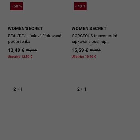
–50 %
–40 %
WOMEN'SECRET
WOMEN'SECRET
BEAUTIFUL fialová čipkovaná
GORGEOUS tmavomodrá
podprsenka
čipkovaná push-up
podprsenka
13,49 €
15,59 €
26,99 €
25,99 €
Ušetríte 13,50 €
Ušetríte 10,40 €
2 + 1
2 + 1