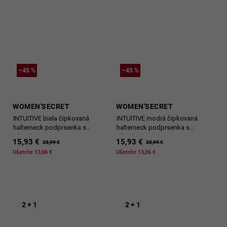
–45 %
–45 %
WOMEN'SECRET
WOMEN'SECRET
INTUITIVE biela čipkovaná
INTUITIVE modrá čipkovaná
halterneck podprsenka s
halterneck podprsenka s
výstužou
výstužou
15,93 €
15,93 €
28,99 €
28,99 €
Ušetríte 13,06 €
Ušetríte 13,06 €
2 + 1
2 + 1