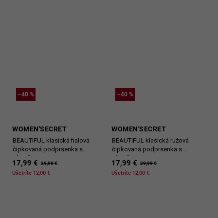
–40 %
–40 %
WOMEN'SECRET
WOMEN'SECRET
BEAUTIFUL klasická fialová
BEAUTIFUL klasická ružová
čipkovaná podprsenka s
čipkovaná podprsenka s
výstužou
výstužou
17,99 €
17,99 €
29,99 €
29,99 €
Ušetríte 12,00 €
Ušetríte 12,00 €