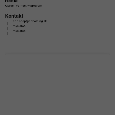
Predajne
Claros - Vernostný program
Kontakt
dch.shop
@
dcholding.sk
myclaros
myclaros