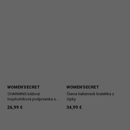
WOMEN'SECRET
WOMEN'SECRET
CHARMING béžová
Čierna halterneck bralettka z
trojuholníková podprsenka s
čipky
výstužou
26,99 €
34,99 €