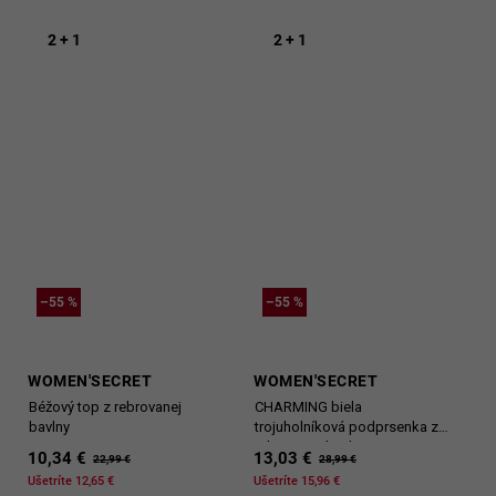
2 + 1
2 + 1
–55 %
–55 %
WOMEN'SECRET
WOMEN'SECRET
Béžový top z rebrovanej
CHARMING biela
bavlny
trojuholníková podprsenka z
rebrovanej bavlny
10,34 €
13,03 €
22,99 €
28,99 €
Ušetríte 12,65 €
Ušetríte 15,96 €