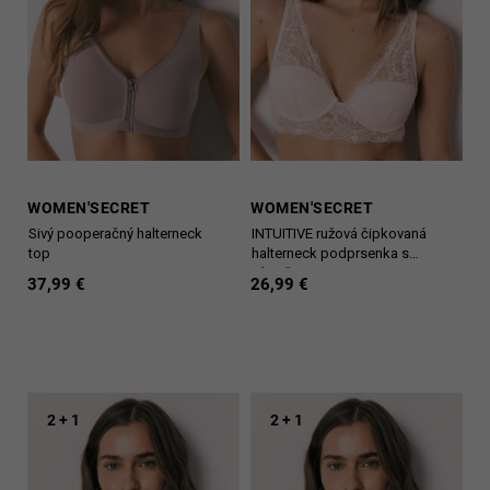
k
d
t
u
o
k
v
t
o
v
WOMEN'SECRET
WOMEN'SECRET
Sivý pooperačný halterneck
INTUITIVE ružová čipkovaná
top
halterneck podprsenka s
výstužou
37,99 €
26,99 €
2 + 1
2 + 1