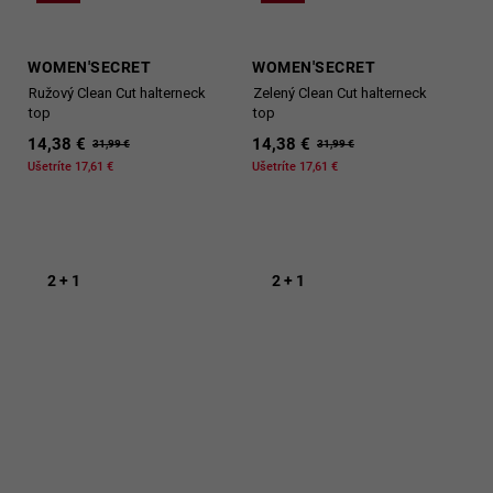
WOMEN'SECRET
WOMEN'SECRET
Ružový Clean Cut halterneck
Zelený Clean Cut halterneck
top
top
14,38 €
14,38 €
31,99 €
31,99 €
Ušetríte 17,61 €
Ušetríte 17,61 €
2 + 1
2 + 1