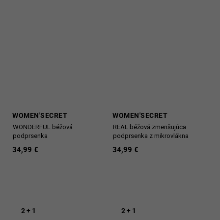
WOMEN'SECRET
WOMEN'SECRET
WONDERFUL béžová
REAL béžová zmenšujúca
podprsenka
podprsenka z mikrovlákna
34,99 €
34,99 €
2 + 1
2 + 1