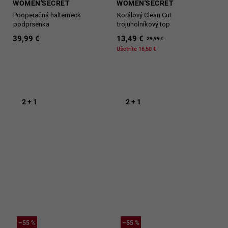
WOMEN'SECRET
WOMEN'SECRET
Pooperačná halterneck
Korálový Clean Cut
podprsenka
trojuholníkový top
39,99 €
13,49 €
29,99 €
Ušetríte 16,50 €
2 + 1
2 + 1
–55 %
–55 %