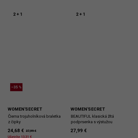
2 + 1
2 + 1
–35 %
WOMEN'SECRET
WOMEN'SECRET
Čierna trojuholníková braletka
BEAUTIFUL klasická žltá
z čipky
podprsenka s výstužou
24,68 €
27,99 €
37,99 €
Ušetríte 13,31 €