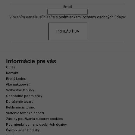
c
ä
i
Email
t
e
i
Vložením e-mailu súhlasíte s
podmienkami ochrany osobných údajov
p
e
r
PRIHLÁSIŤ SA
v
k
y
v
ý
Informácie pre vás
p
O nás
i
Kontakt
s
Etický kódex
Ako nakupovať
u
Veľkostné tabuľky
Obchodné podmienky
Doručenie tovaru
Reklamácia tovaru
Vrátenie tovaru a peňazí
Zásady používania súborov cookies
Podmienky ochrany osobných údajov
Často kladené otázky