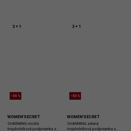
2 + 1
2 + 1
–55 %
–55 %
WOMEN'SECRET
WOMEN'SECRET
CHARMING modrá
CHARMING zelená
trojuholníková podprsenka z
trojuholníková podprsenka z