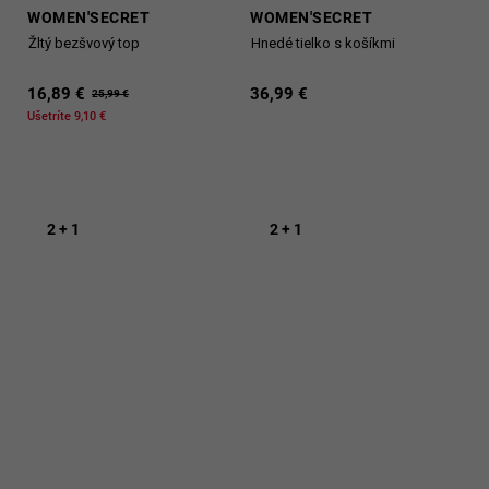
WOMEN'SECRET
WOMEN'SECRET
Žltý bezšvový top
Hnedé tielko s košíkmi
16,89 €
36,99 €
25,99 €
Ušetríte 9,10 €
2 + 1
2 + 1