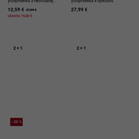
podprsenka z rebrovanej
podprsenka s výstužou
bavlny
12,59 €
27,99 €
27,99 €
Ušetríte 15,40 €
2 + 1
2 + 1
–35 %