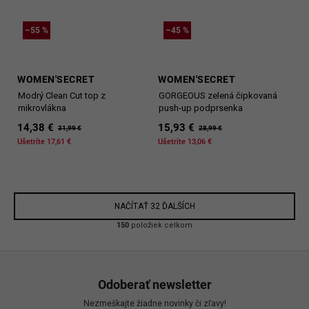
–55 %
–45 %
WOMEN'SECRET
WOMEN'SECRET
Modrý Clean Cut top z
GORGEOUS zelená čipkovaná
mikrovlákna
push-up podprsenka
14,38 €
15,93 €
31,99 €
28,99 €
Ušetríte 17,61 €
Ušetríte 13,06 €
NAČÍTAŤ 32 ĎALŠÍCH
O
150
položiek celkom
v
l
Z
á
á
d
Odoberať newsletter
p
a
Nezmeškajte žiadne novinky či zľavy!