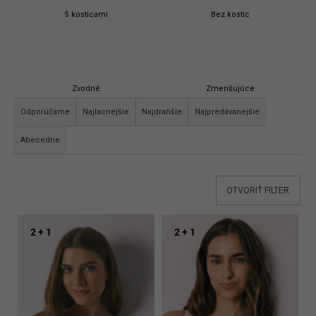
S kosticami
Bez kostíc
Zvodné
Zmenšujúce
R
Odporúčame
Najlacnejšie
Najdrahšie
Najpredávanejšie
a
d
Abecedne
e
n
V
OTVORIŤ FILTER
i
ý
e
p
p
2 + 1
2 + 1
i
r
s
o
p
d
r
u
o