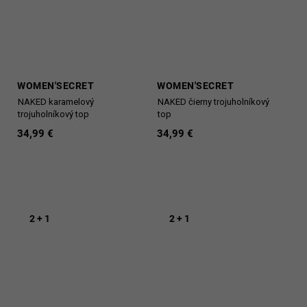
WOMEN'SECRET
WOMEN'SECRET
NAKED karamelový
NAKED čierny trojuholníkový
trojuholníkový top
top
34,99 €
34,99 €
2 + 1
2 + 1