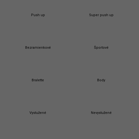
á
j
Push up
Super push up
s
ť
?
Bezramienkové
Športové
HĽADAŤ
O
d
Bralette
Body
p
o
r
ú
č
Vystužené
Nevystužené
a
m
e