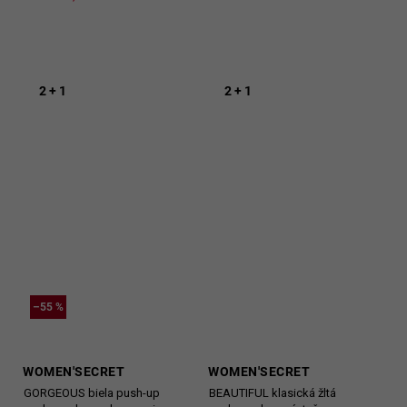
2 + 1
2 + 1
–55 %
WOMEN'SECRET
WOMEN'SECRET
GORGEOUS biela push-up
BEAUTIFUL klasická žltá