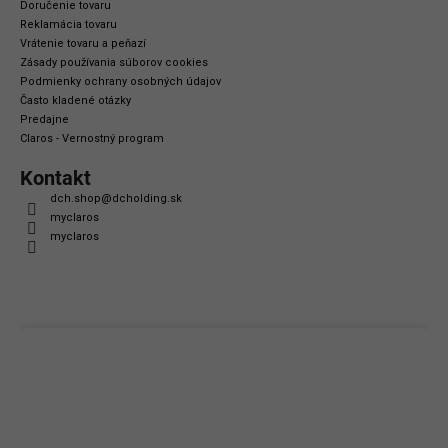
Doručenie tovaru
Reklamácia tovaru
Vrátenie tovaru a peňazí
Zásady používania súborov cookies
Podmienky ochrany osobných údajov
Často kladené otázky
Predajne
Claros - Vernostný program
Kontakt
dch.shop
@
dcholding.sk
myclaros
myclaros