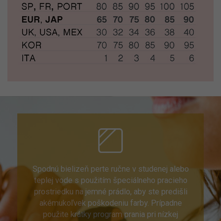
Spodnú bielizeň perte ručne v studenej alebo
teplej vode s použitím špeciálneho pracieho
prostriedku na jemné prádlo, aby ste predišli
akémukoľvek poškodeniu farby. Prípadne
použite krátky program prania pri nízkej