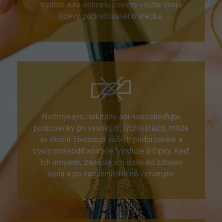
teplote a na ochranu odevov vložte svoje
odevy do sieťovaného vrecka.
Nežmýkajte, nekrútite ani neodstreďujte
podprsenky pri vysokých rýchlostiach, môže
to skrátiť životnosť vašich podprseniek a
trvalo poškodiť kostice, výstuže a čipky. Keď
ich umyjete, zaveste ich ďalej od zdrojov
tepla a po zaschnutí ručne vytvarujte.