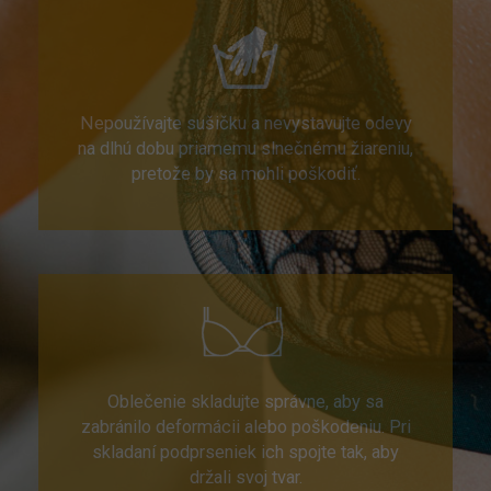
Nepoužívajte sušičku a nevystavujte odevy
na dlhú dobu priamemu slnečnému žiareniu,
pretože by sa mohli poškodiť.
Oblečenie skladujte správne, aby sa
zabránilo deformácii alebo poškodeniu. Pri
skladaní podprseniek ich spojte tak, aby
držali svoj tvar.