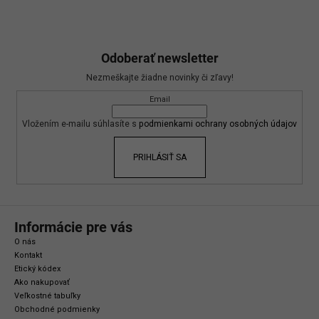
Z
á
Odoberať newsletter
p
Nezmeškajte žiadne novinky či zľavy!
ä
Email
t
i
Vložením e-mailu súhlasíte s
podmienkami ochrany osobných údajov
e
PRIHLÁSIŤ SA
Informácie pre vás
O nás
Kontakt
Etický kódex
Ako nakupovať
Veľkostné tabuľky
Obchodné podmienky