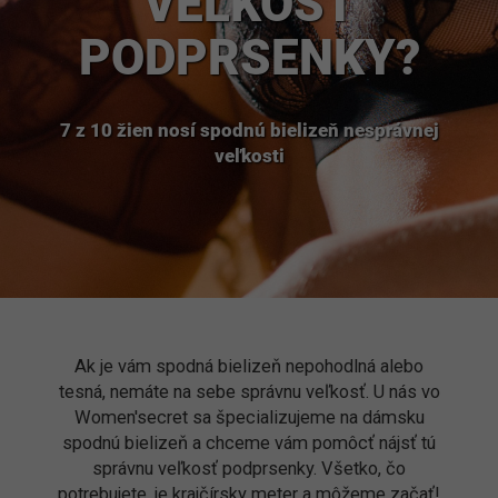
VEĽKOSŤ
á
j
PODPRSENKY?
s
ť
?
7 z 10 žien nosí spodnú bielizeň nesprávnej
veľkosti
HĽADAŤ
O
d
p
o
r
Ak je vám spodná bielizeň nepohodlná alebo
ú
tesná, nemáte na sebe správnu veľkosť. U nás vo
č
Women'secret sa špecializujeme na dámsku
a
spodnú bielizeň a chceme vám pomôcť nájsť tú
m
správnu veľkosť podprsenky. Všetko, čo
e
potrebujete, je krajčírsky meter a môžeme začať!