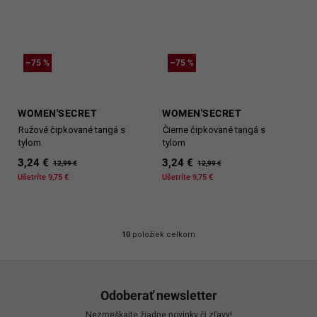
–75 %
–75 %
WOMEN'SECRET
WOMEN'SECRET
Ružové čipkované tangá s
Čierne čipkované tangá s
tylom
tylom
3,24 €
3,24 €
12,99 €
12,99 €
Ušetríte 9,75 €
Ušetríte 9,75 €
10
položiek celkom
O
v
Z
l
á
á
Odoberať newsletter
d
p
Nezmeškajte žiadne novinky či zľavy!