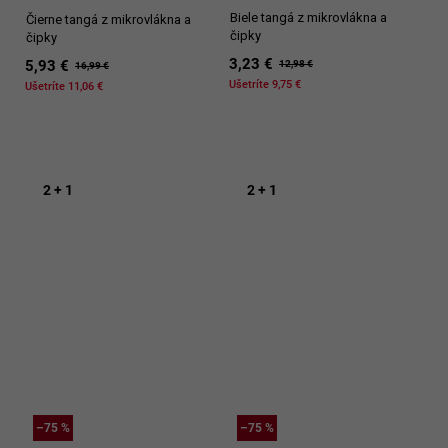
Biele tangá z mikrovlákna a
Čierne tangá z mikrovlákna a
čipky
čipky
3,23 €
5,93 €
12,98 €
16,99 €
Ušetríte 9,75 €
Ušetríte 11,06 €
2 + 1
2 + 1
–75 %
–75 %