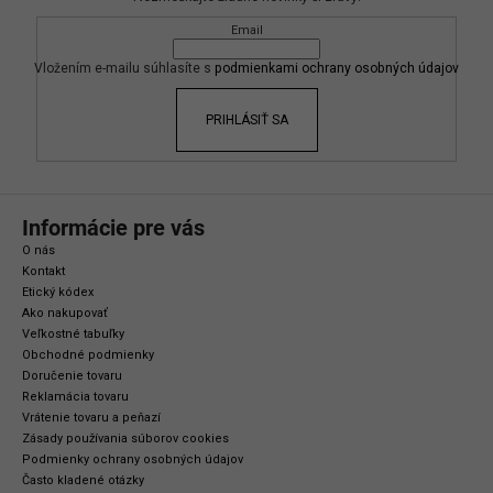
a
ä
c
Email
t
i
i
Vložením e-mailu súhlasíte s
podmienkami ochrany osobných údajov
e
e
p
r
PRIHLÁSIŤ SA
v
k
y
v
Informácie pre vás
ý
O nás
p
Kontakt
i
Etický kódex
s
Ako nakupovať
Veľkostné tabuľky
u
Obchodné podmienky
Doručenie tovaru
Reklamácia tovaru
Vrátenie tovaru a peňazí
Zásady používania súborov cookies
Podmienky ochrany osobných údajov
Často kladené otázky