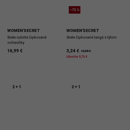
–75 %
WOMEN'SECRET
WOMEN'SECRET
Biele culotte čipkované
Biele čipkované tangá s týlom
nohavičky
16,99 €
3,24 €
12,99 €
Ušetríte 9,75 €
2 + 1
2 + 1