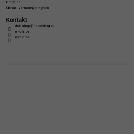
Predajne
Claros - Vernostný program
Kontakt
dch.shop
@
dcholding.sk
myclaros
myclaros