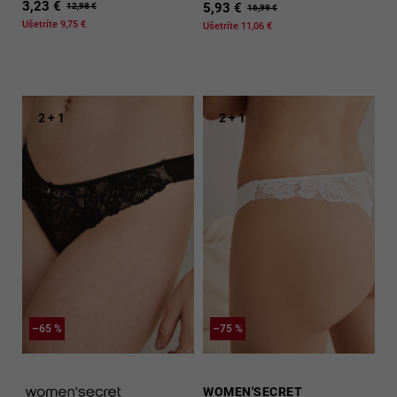
3,23 €
5,93 €
12,98 €
16,99 €
Ušetríte 9,75 €
Ušetríte 11,06 €
2 + 1
2 + 1
–65 %
–75 %
WOMEN'SECRET