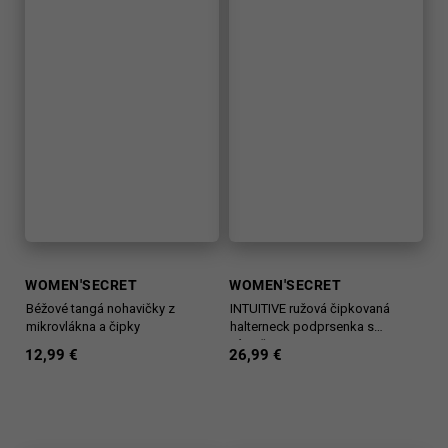
WOMEN'SECRET
WOMEN'SECRET
Béžové tangá nohavičky z
INTUITIVE ružová čipkovaná
mikrovlákna a čipky
halterneck podprsenka s
výstužou
12,99 €
26,99 €