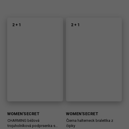
2 + 1
2 + 1
WOMEN'SECRET
WOMEN'SECRET
CHARMING béžová
Čierna halterneck bralettka z
trojuholníková podprsenka s
čipky