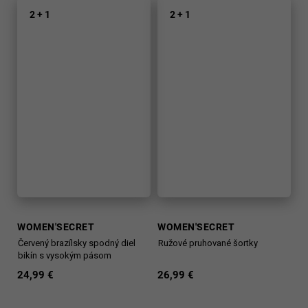
2 + 1
2 + 1
WOMEN'SECRET
WOMEN'SECRET
Červený brazílsky spodný diel
Ružové pruhované šortky
bikín s vysokým pásom
24,99 €
26,99 €