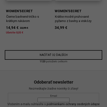
WOMEN'SECRET
WOMEN'SECRET
Čierne bavlnené tričko s
Krátke modré pruhované
krátkym rukávom
pyžamo z bavlny a viskózy
14,94 €
34,99 €
22,99 €
Ušetríte 8,05 €
NAČÍTAŤ 32 ĎALŠÍCH
O
1120
položiek celkom
v
l
Z
á
á
d
Odoberať newsletter
p
a
Nezmeškajte žiadne novinky či zľavy!
c
ä
i
Email
t
e
i
Vložením e-mailu súhlasíte s
podmienkami ochrany osobných údajov
p