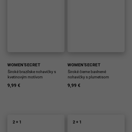
WOMEN'SECRET
WOMEN'SECRET
Široké brazílske nohavičky s
Široké čierne bavlnené
kvetinovým motívom
nohavičky s plumetisom
9,99 €
9,99 €
2 + 1
2 + 1