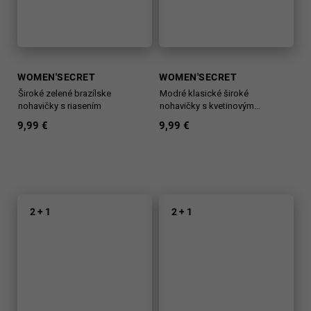
WOMEN'SECRET
WOMEN'SECRET
Široké zelené brazílske
Modré klasické široké
nohavičky s riasením
nohavičky s kvetinovým
vzorom
9,99 €
9,99 €
2 + 1
2 + 1