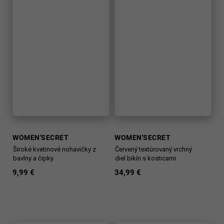
WOMEN'SECRET
WOMEN'SECRET
Široké kvetinové nohavičky z
Červený textúrovaný vrchný
bavlny a čipky
diel bikín s kosticami
9,99 €
34,99 €