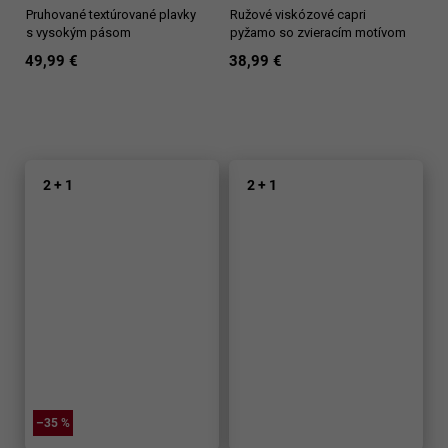
Pruhované textúrované plavky
Ružové viskózové capri
s vysokým pásom
pyžamo so zvieracím motívom
49,99 €
38,99 €
2 + 1
2 + 1
–35 %