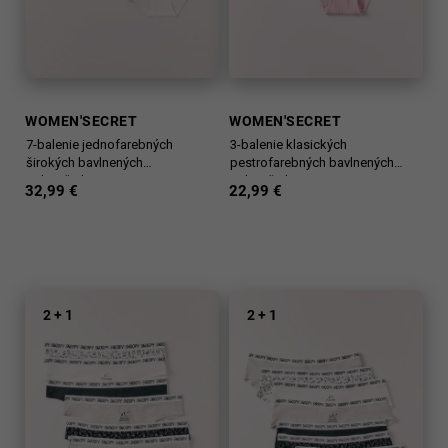
k
t
o
v
WOMEN'SECRET
WOMEN'SECRET
7-balenie jednofarebných
3-balenie klasických
širokých bavlnených
pestrofarebných bavlnených
nohavičiek
nohavičiek
32,99 €
22,99 €
2 + 1
2 + 1