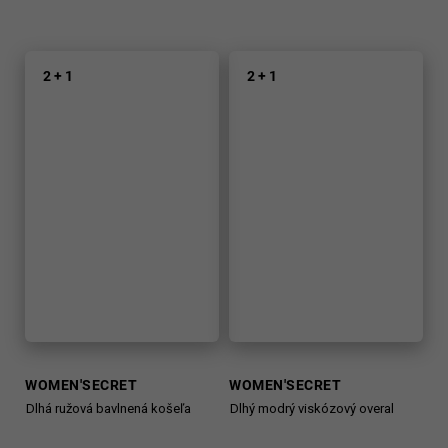
2 + 1
2 + 1
WOMEN'SECRET
WOMEN'SECRET
Dlhá ružová bavlnená košeľa
Dlhý modrý viskózový overal