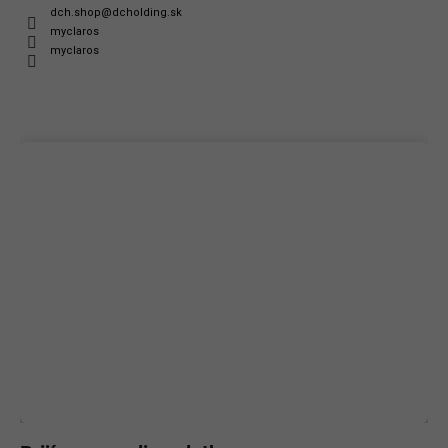
dch.shop
@
dcholding.sk
myclaros
myclaros