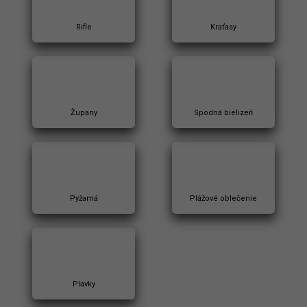
Rifle
Kraťasy
Župany
Spodná bielizeň
Pyžamá
Plážové oblečenie
Plavky