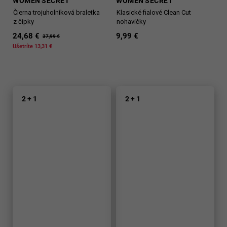
WOMEN'SECRET
WOMEN'SECRET
Čierna trojuholníková braletka
Klasické fialové Clean Cut
z čipky
nohavičky
24,68 €
9,99 €
37,99 €
Ušetríte 13,31 €
2 + 1
2 + 1