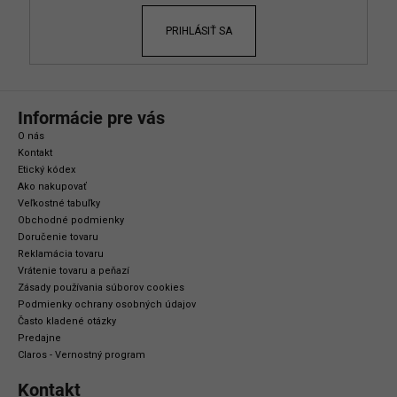
e
r
PRIHLÁSIŤ SA
v
k
y
v
ý
Informácie pre vás
p
O nás
i
Kontakt
s
Etický kódex
Ako nakupovať
u
Veľkostné tabuľky
Obchodné podmienky
Doručenie tovaru
Reklamácia tovaru
Vrátenie tovaru a peňazí
Zásady používania súborov cookies
Podmienky ochrany osobných údajov
Často kladené otázky
Predajne
Claros - Vernostný program
Kontakt