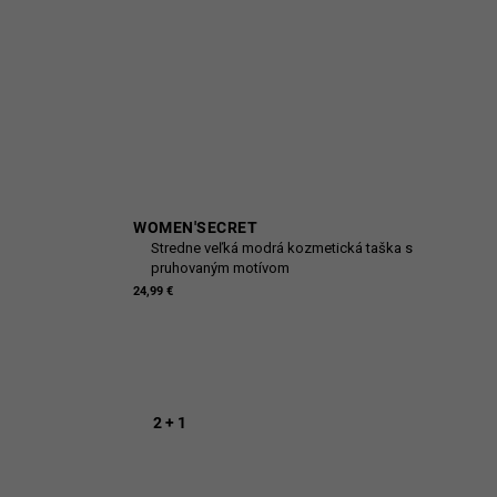
WOMEN'SECRET
Stredne veľká modrá kozmetická taška s
pruhovaným motívom
24,99 €
2 + 1