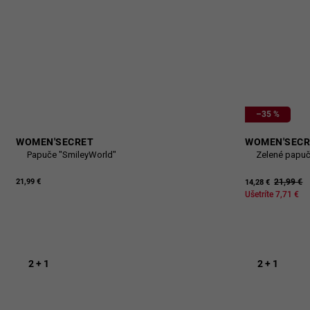
–35 %
WOMEN'SECRET
WOMEN'SECR
Papuče "SmileyWorld"
Zelené papuč
21,99 €
21,99 €
14,28 €
Ušetríte 7,71 €
2 + 1
2 + 1