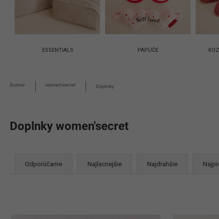
ESSENTIALS
PAPUČE
KOZ
Domov
women'secret
Doplnky
Doplnky women'secret
R
Odporúčame
Najlacnejšie
Najdrahšie
Najpr
a
d
e
n
V