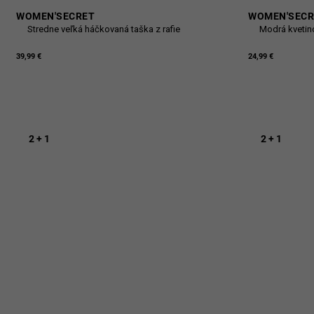
WOMEN'SECRET
WOMEN'SECR
Stredne veľká háčkovaná taška z rafie
Modrá kvetin
39,99 €
24,99 €
2 + 1
2 + 1