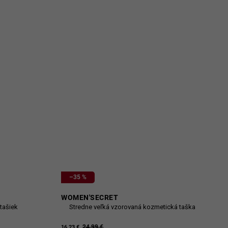
–35 %
WOMEN'SECRET
tašiek
Stredne veľká vzorovaná kozmetická taška
24,99 €
16,23 €