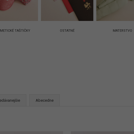
Vložením e-mailu sú
oso
METICKÉ TAŠTIČKY
OSTATNÉ
MATERSTVO
edávanejšie
Abecedne