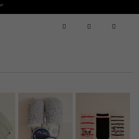
UP
Hľadať
Prihlásenie
Nákupný
✕
CLAROS
te 5€ zľavu
rvý nákup
košík
te novinky, zľavy
uzívne ponuky
ať 5€ zľavu