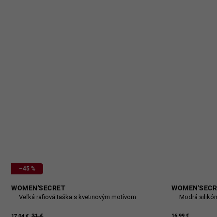
–45 %
WOMEN'SECRET
WOMEN'SECR
Veľká rafiová taška s kvetinovým motívom
Modrá silikó
31 €
16,99 €
17,04 €