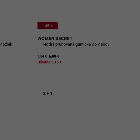
–45 %
WOMEN'SECRET
onožiek
Modrá pruhovaná gumička do vlasov
6,99 €
3,84 €
Ušetríte 3,15 €
2 + 1