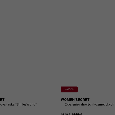
–45 %
ET
WOMEN'SECRET
nová taška "SmileyWorld"
2-balenie rafiových kozmetických 
29,99 €
16,49 €