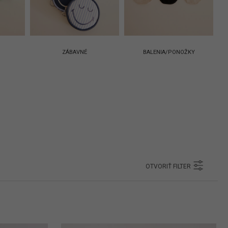
hlasíte s podmienkami ochrany
bných údajov
ZÁBAVNÉ
BALENIA/PONOŽKY
OTVORIŤ FILTER
OTVORIŤ FILTER