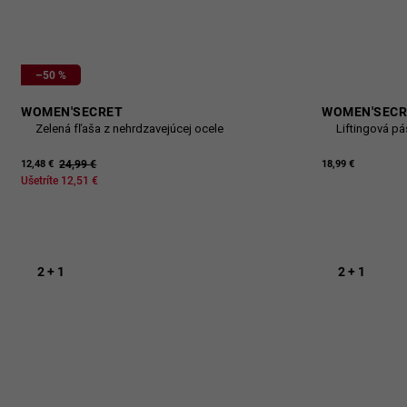
–50 %
WOMEN'SECRET
WOMEN'SECR
Zelená fľaša z nehrdzavejúcej ocele
Liftingová pá
24,99 €
18,99 €
12,48 €
Ušetríte 12,51 €
2 + 1
2 + 1