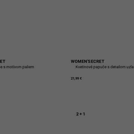
ET
WOMEN'SECRET
e s motívom paliem
Kvetinové papuče s detailom uzla
21,99 €
2 + 1