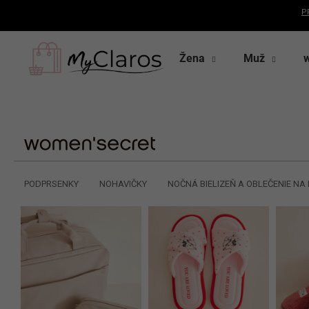
K
P
o
Späť
Späť
Prejsť
š
na
do
do
obsah
Žena
Muž
í
k
obchodu
obchodu
PODPRSENKY
NOHAVIČKY
NOČNÁ BIELIZEŇ A OBLEČENIE N