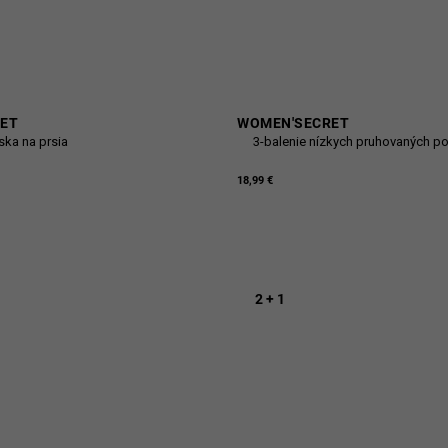
ET
WOMEN'SECRET
ska na prsia
3-balenie nízkych pruhovaných p
18,99 €
2 + 1