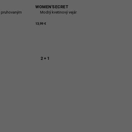
WOMEN'SECRET
s pruhovaným
Modrý kvetinový vejár
13,99 €
2 + 1