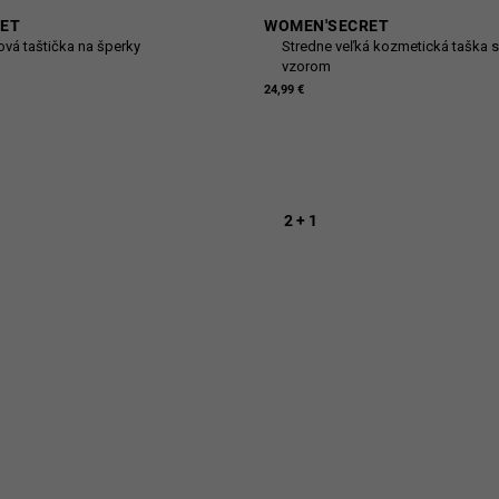
ET
WOMEN'SECRET
ová taštička na šperky
Stredne veľká kozmetická taška 
vzorom
24,99 €
2 + 1