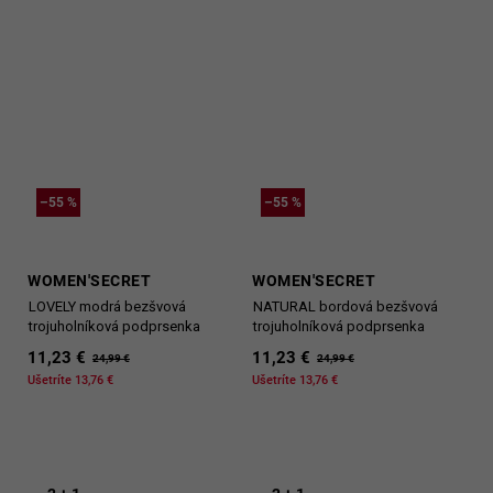
–55 %
–55 %
WOMEN'SECRET
WOMEN'SECRET
LOVELY modrá bezšvová
NATURAL bordová bezšvová
trojuholníková podprsenka
trojuholníková podprsenka
11,23 €
11,23 €
24,99 €
24,99 €
Ušetríte 13,76 €
Ušetríte 13,76 €