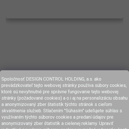
Spoločnosť DESIGN CONTROL HOLDING, a.s. ako
prevádzkovateľ tejto webovej stránky používa súbory cookies,
ktoré sú nevyhnutné pre správne fungovanie tejto webovej
stránky (požadované cookies) a o.i aj na personalizáciu obsahu
a anonymizovaný zber štatistík týchto stránok s cieľom
skvalitnenia služieb. Stlačením "Súhasím" udeľujete súhlas s
využívaním týchto súborov cookies a predaní údajov pre
anonymizovaný zber štatistík a cielenej reklamy. Upraviť
www.dcholding.sk