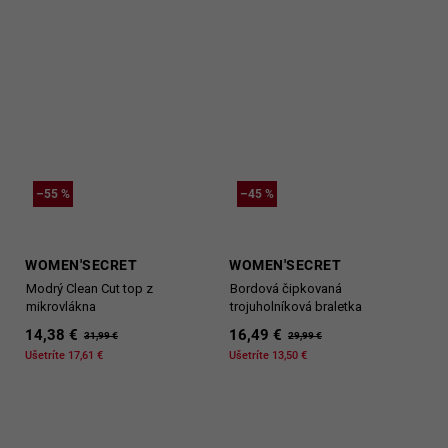
–55 %
–45 %
WOMEN'SECRET
WOMEN'SECRET
Modrý Clean Cut top z
Bordová čipkovaná
mikrovlákna
trojuholníková braletka
14,38 €
16,49 €
31,99 €
29,99 €
Ušetríte 17,61 €
Ušetríte 13,50 €