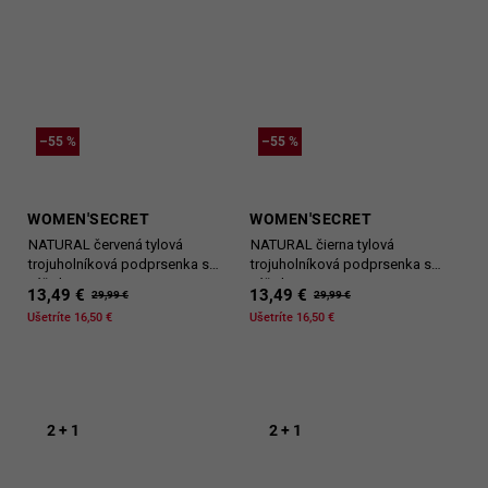
–55 %
–55 %
WOMEN'SECRET
WOMEN'SECRET
NATURAL červená tylová
NATURAL čierna tylová
trojuholníková podprsenka s
trojuholníková podprsenka s
výšivkou
výšivkou
13,49 €
13,49 €
29,99 €
29,99 €
Ušetríte 16,50 €
Ušetríte 16,50 €
2 + 1
2 + 1