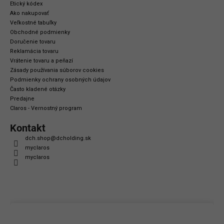
s
Etický kódex
Ako nakupovať
u
Veľkostné tabuľky
Obchodné podmienky
Doručenie tovaru
Reklamácia tovaru
Vrátenie tovaru a peňazí
Zásady používania súborov cookies
Podmienky ochrany osobných údajov
Často kladené otázky
Predajne
Claros - Vernostný program
Kontakt
dch.shop
@
dcholding.sk
myclaros
myclaros