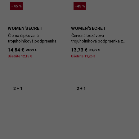
–45 %
–45 %
WOMEN'SECRET
WOMEN'SECRET
Čierna čipkovaná
Červená bezšvová
trojuholníková podprsenka
trojuholníková podprsenka z
rebrovaného materiálu
14,84 €
13,73 €
26,99 €
24,99 €
Ušetríte 12,15 €
Ušetríte 11,26 €
2 + 1
2 + 1