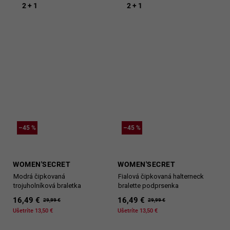
2 + 1
2 + 1
–45 %
–45 %
WOMEN'SECRET
WOMEN'SECRET
Modrá čipkovaná
Fialová čipkovaná halterneck
trojuholníková braletka
bralette podprsenka
16,49 €
16,49 €
29,99 €
29,99 €
Ušetríte 13,50 €
Ušetríte 13,50 €