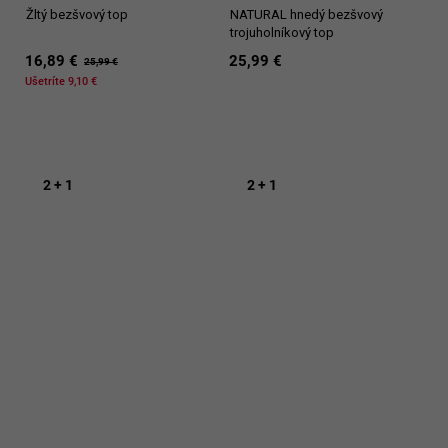
Žltý bezšvový top
NATURAL hnedý bezšvový
trojuholníkový top
16,89 €
25,99 €
25,99 €
Ušetríte 9,10 €
2 + 1
2 + 1