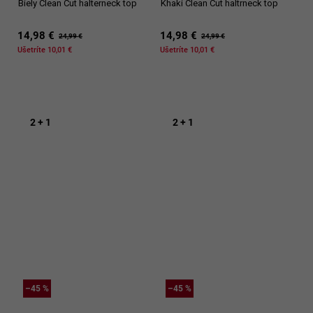
Biely Clean Cut halterneck top
Khaki Clean Cut haltrneck top
14,98 €
14,98 €
24,99 €
24,99 €
Ušetríte 10,01 €
Ušetríte 10,01 €
2 + 1
2 + 1
–45 %
–45 %