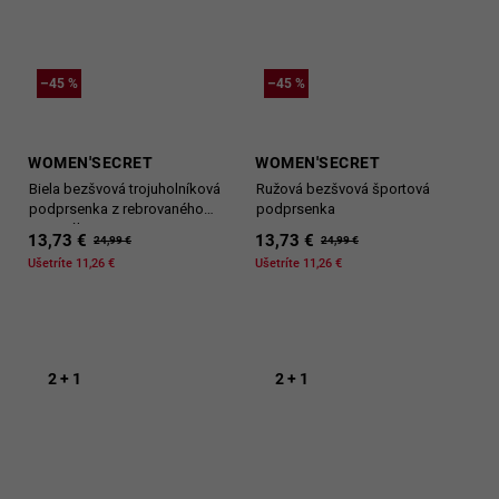
–45 %
–45 %
WOMEN'SECRET
WOMEN'SECRET
Biela bezšvová trojuholníková
Ružová bezšvová športová
podprsenka z rebrovaného
podprsenka
materiálu
13,73 €
13,73 €
24,99 €
24,99 €
Ušetríte 11,26 €
Ušetríte 11,26 €
2 + 1
2 + 1