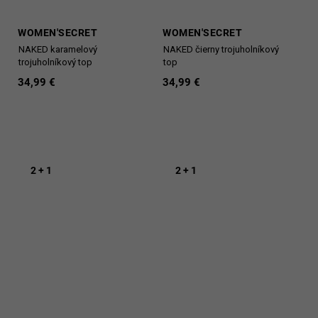
WOMEN'SECRET
WOMEN'SECRET
NAKED karamelový
NAKED čierny trojuholníkový
trojuholníkový top
top
34,99 €
34,99 €
2 + 1
2 + 1