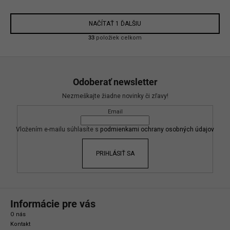
NAČÍTAŤ 1 ĎALŠIU
O
33
položiek celkom
v
l
Z
á
á
d
Odoberať newsletter
p
a
Nezmeškajte žiadne novinky či zľavy!
c
ä
i
Email
t
e
i
Vložením e-mailu súhlasíte s
podmienkami ochrany osobných údajov
p
e
r
PRIHLÁSIŤ SA
v
k
y
v
ý
Informácie pre vás
p
O nás
i
Kontakt