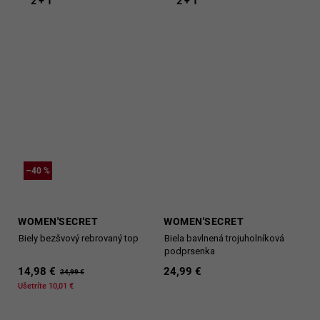
2 + 1
2 + 1
–40 %
WOMEN'SECRET
WOMEN'SECRET
Biely bezšvový rebrovaný top
Biela bavlnená trojuholníková
podprsenka
14,98 €
24,99 €
24,99 €
Ušetríte 10,01 €