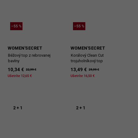
–55 %
–55 %
WOMEN'SECRET
WOMEN'SECRET
Béžový top z rebrovanej
Korálový Clean Cut
bavlny
trojuholníkový top
10,34 €
13,49 €
22,99 €
29,99 €
Ušetríte 12,65 €
Ušetríte 16,50 €
2 + 1
2 + 1