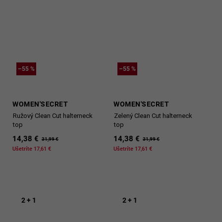
–55 %
–55 %
WOMEN'SECRET
WOMEN'SECRET
Ružový Clean Cut halterneck
Zelený Clean Cut halterneck
top
top
14,38 €
14,38 €
31,99 €
31,99 €
Ušetríte 17,61 €
Ušetríte 17,61 €
2 + 1
2 + 1