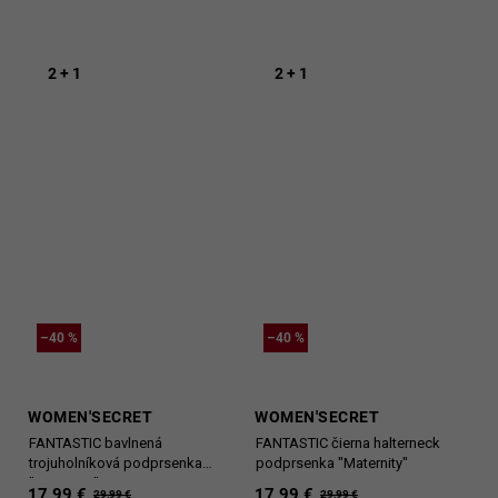
2 + 1
2 + 1
–40 %
–40 %
WOMEN'SECRET
WOMEN'SECRET
FANTASTIC bavlnená
FANTASTIC čierna halterneck
trojuholníková podprsenka
podprsenka "Maternity"
"Maternity"
17,99 €
17,99 €
29,99 €
29,99 €