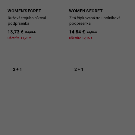
WOMEN'SECRET
WOMEN'SECRET
Ružová trojuholníková
Žltá čipkovaná trojuholníková
podprsenka
podprsenka
13,73 €
14,84 €
24,99 €
26,99 €
Ušetríte 11,26 €
Ušetríte 12,15 €
2 + 1
2 + 1