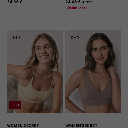
34,99 €
24,68 €
37,99 €
Ušetríte 13,31 €
2 + 1
2 + 1
–35 %
WOMEN'SECRET
WOMEN'SECRET