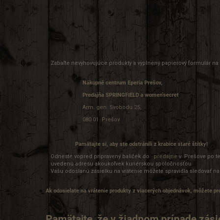
Zabaľte nevyhovujúce produkty a vyplnený papierový formulár na v
Nákupné centrum Eperia Prešov,
P
redajňa SPRINGFIELD a women’secret
Arm. gen. Svobodu 25,
080 01
Prešov
Pamätajte si, aby ste odstránili z krabice staré štítky!
Odneste vopred pripravený balíček do
predajne
v Prešove po te
uvedenú adresu akoukoľvek kuriérskou spoločnosťou
Vašu odoslanú zásielku na vrátenie môžete spravidla sledovať na
Ak odosielate na vrátenie produkty z viacerých objednávok, môžete pro
Pamätajte, že v žiadnom prípade zási