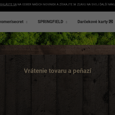
RIHLÁSTE SA
NA ODBER NAŠICH NOVINIEK A ZÍSKAJTE 5€ ZĽAVU NA SVOJ ĎALŠÍ NÁK
women'secret
SPRINGFIELD
Darčekové karty 💌
Čo potrebujete nájsť?
Získaj
HĽADAŤ
na p
Odporúčame
+ nezmeškaj
a exkl
Vrátenie tovaru a peňazí
Získ