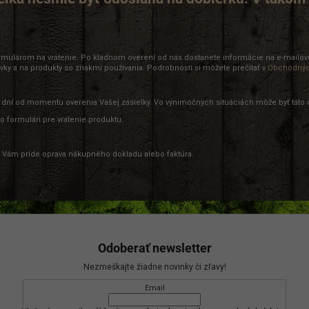
formulárom na vrátenie. Po kladnom overení od nás dostanete informácie na e-mailo
avky a na produkty so znakmi používania. Podrobnosti si môžete prečítať
v
Obchodný
 dní od momentu overenia Vašej zásielky. Vo výnimočných situáciách môže byť táto
 formulári pre vrátenie produktu.
 Vám príde oprava nákupného dokladu alebo faktúra.
Odoberať newsletter
Nezmeškajte žiadne novinky či zľavy!
Email