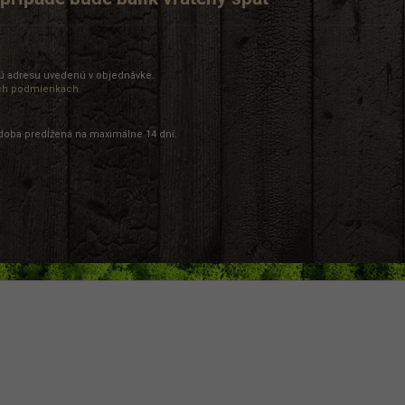
vú adresu uvedenú v objednávke.
ch podmienkach
.
 doba predĺžená na maximálne 14 dní.