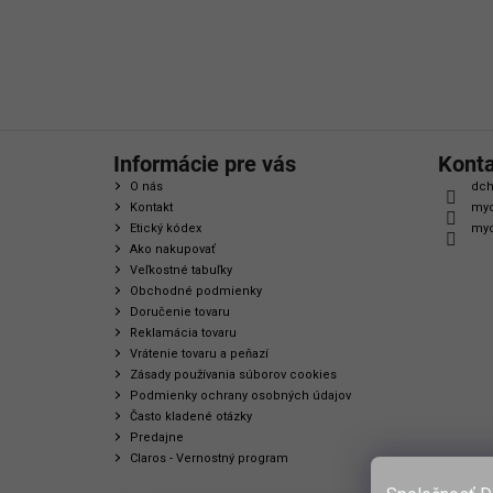
i
e
Informácie pre vás
Kont
O nás
dch
Kontakt
myc
Etický kódex
myc
Ako nakupovať
Veľkostné tabuľky
Obchodné podmienky
Doručenie tovaru
Reklamácia tovaru
Vrátenie tovaru a peňazí
Zásady používania súborov cookies
Podmienky ochrany osobných údajov
Často kladené otázky
Predajne
Claros - Vernostný program