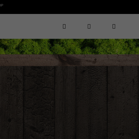
UP
Hľadať
Prihlásenie
Nákupný
✕
CLAROS
te 5€ zľavu
rvý nákup
košík
te novinky, zľavy
uzívne ponuky
ať 5€ zľavu