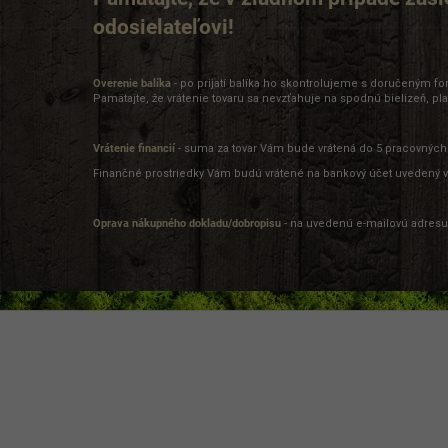
odosielateľovi!
Overenie balíka
- po prijatí balíka ho skontrolujeme s doručeným 
Pamätajte, že vrátenie tovaru sa nevzťahuje na spodnú bielizeň, pl
Vrátenie financií
- suma za tovar Vám bude vrátená do 5 pracovných
Finančné prostriedky Vám budú vrátené na bankový účet uvedený vo
Oprava nákupného dokladu/dobropisu
- na uvedenú e-mailovú adresu
Z
á
p
ä
t