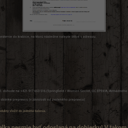
rátenie do krabice, na ktorú následne nalepte štítok s adresou:
l. dohode na +421 917 653 516 (Springfield / Women Secret, OC EPERIA, Armádneho G
 stránke prepravcu (v závislosti od zvoleného prepravcu)
dukty vložiť do jedného balenia.
elka nesmie byť odoslaná na dobierku! V takom 