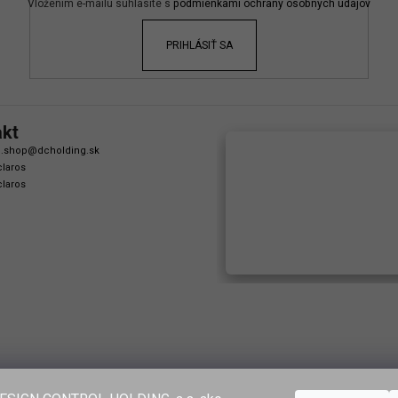
Vložením e-mailu súhlasíte s
podmienkami ochrany osobných údajov
PRIHLÁSIŤ SA
akt
.shop
@
dcholding.sk
laros
laros