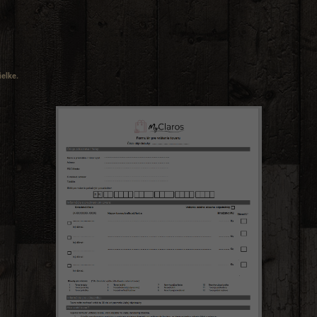
Vložením e-mailu sú
oso
ielke.