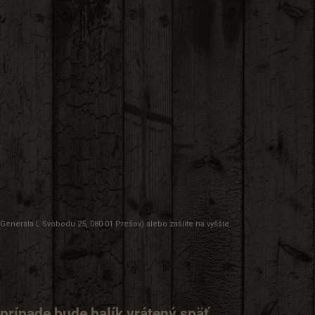
enerála L.Svobodu 25, 080 01 Prešov) alebo zašlite na vyššie
prípade bude balík vrátený späť