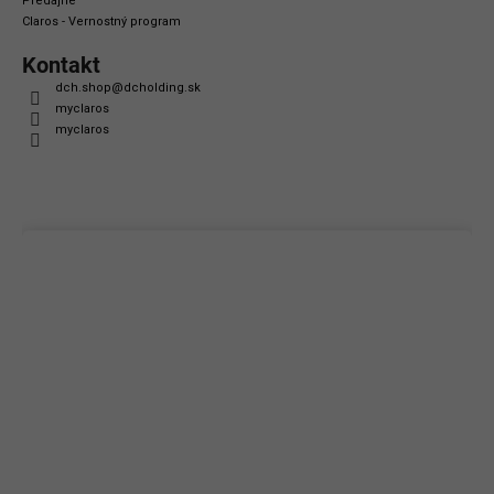
Predajne
Claros - Vernostný program
Kontakt
dch.shop
@
dcholding.sk
myclaros
myclaros