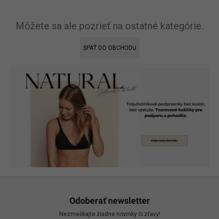
á
j
Môžete sa ale pozrieť na ostatné kategórie.
s
ť
SPÄŤ DO OBCHODU
?
HĽADAŤ
O
d
p
o
r
ú
č
Z
a
á
m
Odoberať newsletter
p
e
Nezmeškajte žiadne novinky či zľavy!