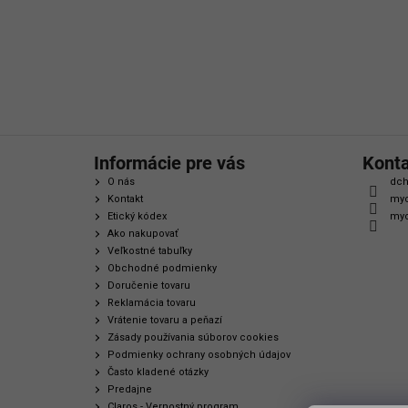
t
i
e
Informácie pre vás
Kont
O nás
dch
Kontakt
myc
Etický kódex
myc
Ako nakupovať
Veľkostné tabuľky
Obchodné podmienky
Doručenie tovaru
Reklamácia tovaru
Vrátenie tovaru a peňazí
Zásady používania súborov cookies
Podmienky ochrany osobných údajov
Často kladené otázky
Predajne
Claros - Vernostný program