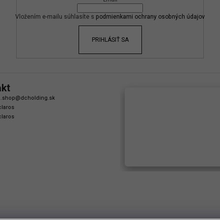
Vložením e-mailu súhlasíte s
podmienkami ochrany osobných údajov
PRIHLÁSIŤ SA
akt
.shop
@
dcholding.sk
laros
laros