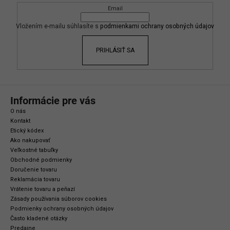
c
Email
t
i
i
Vložením e-mailu súhlasíte s
podmienkami ochrany osobných údajov
e
e
p
r
PRIHLÁSIŤ SA
v
k
y
v
Informácie pre vás
ý
O nás
p
Kontakt
i
Etický kódex
s
Ako nakupovať
Veľkostné tabuľky
u
Obchodné podmienky
Doručenie tovaru
Reklamácia tovaru
Vrátenie tovaru a peňazí
Zásady používania súborov cookies
Podmienky ochrany osobných údajov
Často kladené otázky
Predajne