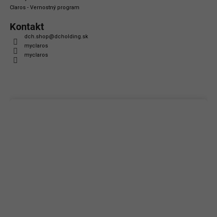
Claros - Vernostný program
Kontakt
dch.shop
@
dcholding.sk
myclaros
myclaros