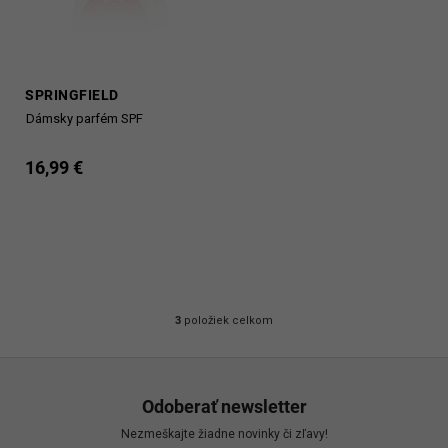
SPRINGFIELD
Dámsky parfém SPF
16,99 €
3
položiek celkom
O
v
Z
l
á
á
Odoberať newsletter
d
p
Nezmeškajte žiadne novinky či zľavy!
a
ä