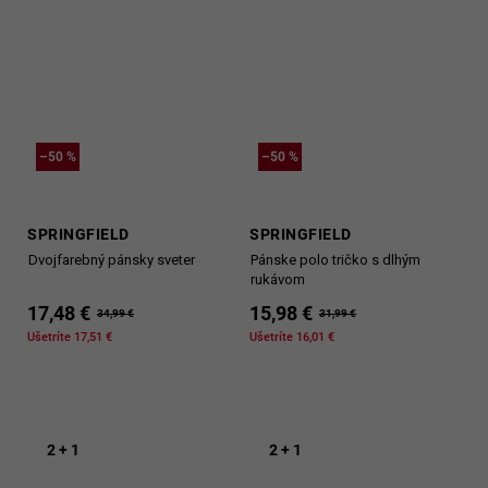
–50 %
–50 %
SPRINGFIELD
SPRINGFIELD
Dvojfarebný pánsky sveter
Pánske polo tričko s dlhým
rukávom
17,48 €
15,98 €
34,99 €
31,99 €
Ušetríte 17,51 €
Ušetríte 16,01 €
2 + 1
2 + 1