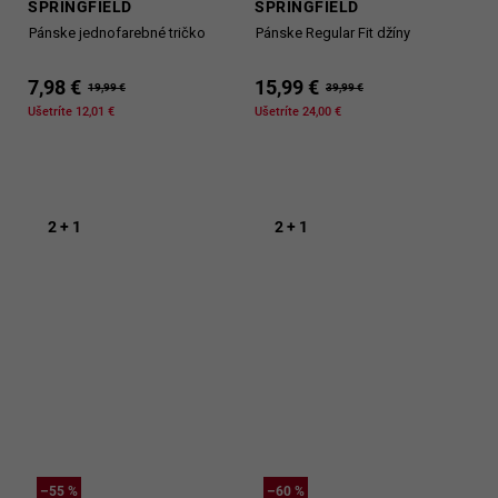
SPRINGFIELD
SPRINGFIELD
Pánske jednofarebné tričko
Pánske Regular Fit džíny
7,98 €
15,99 €
19,99 €
39,99 €
Ušetríte 12,01 €
Ušetríte 24,00 €
2 + 1
2 + 1
–55 %
–60 %