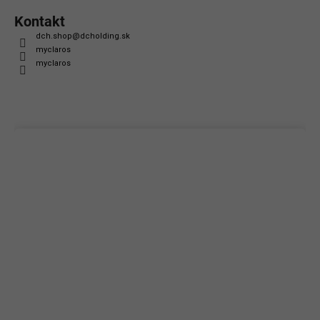
Kontakt
dch.shop
@
dcholding.sk
myclaros
myclaros