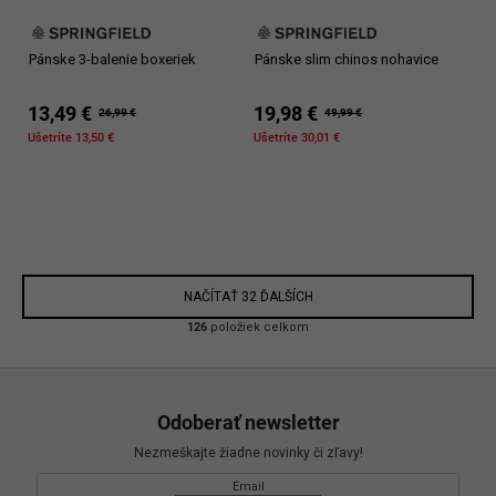
Pánske 3-balenie boxeriek
Pánske slim chinos nohavice
13,49 €
19,98 €
26,99 €
49,99 €
Ušetríte 13,50 €
Ušetríte 30,01 €
NAČÍTAŤ 32 ĎALŠÍCH
O
126
položiek celkom
v
l
Z
á
á
d
Odoberať newsletter
p
a
Nezmeškajte žiadne novinky či zľavy!
c
ä
i
Email