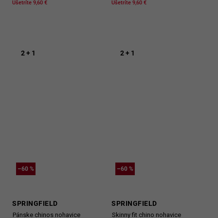
Ušetríte 9,60 €
Ušetríte 9,60 €
2 + 1
2 + 1
–60 %
–60 %
SPRINGFIELD
SPRINGFIELD
Pánske chinos nohavice
Skinny fit chino nohavice