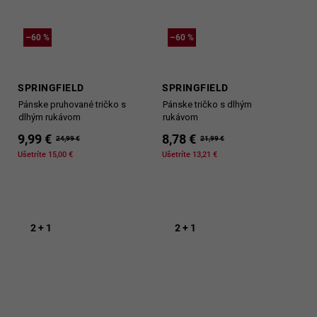
–60 %
–60 %
SPRINGFIELD
SPRINGFIELD
Pánske pruhované tričko s
Pánske tričko s dlhým
dlhým rukávom
rukávom
9,99 €
8,78 €
24,99 €
21,99 €
Ušetríte 15,00 €
Ušetríte 13,21 €
2 + 1
2 + 1