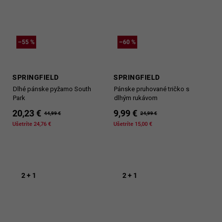
–55 %
–60 %
SPRINGFIELD
SPRINGFIELD
Dlhé pánske pyžamo South
Pánske pruhované tričko s
Park
dlhým rukávom
20,23 €
9,99 €
44,99 €
24,99 €
Ušetríte 24,76 €
Ušetríte 15,00 €
2 + 1
2 + 1