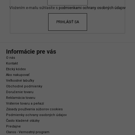
t
e
i
Vložením e-mailu súhlasíte s
podmienkami ochrany osobných údajov
p
e
r
PRIHLÁSIŤ SA
v
k
y
v
ý
Informácie pre vás
p
O nás
i
Kontakt
s
Etický kódex
Ako nakupovať
u
Veľkostné tabuľky
Obchodné podmienky
Doručenie tovaru
Reklamácia tovaru
Vrátenie tovaru a peňazí
Zásady používania súborov cookies
Podmienky ochrany osobných údajov
Často kladené otázky
Predajne
Claros - Vernostný program