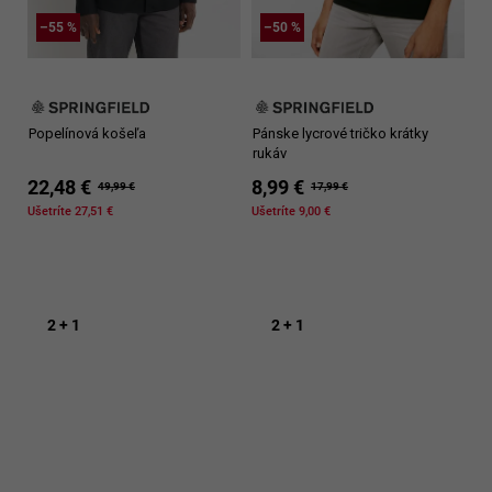
–55 %
–50 %
Popelínová košeľa
Pánske lycrové tričko krátky
rukáv
22,48 €
8,99 €
49,99 €
17,99 €
Ušetríte 27,51 €
Ušetríte 9,00 €
2 + 1
2 + 1