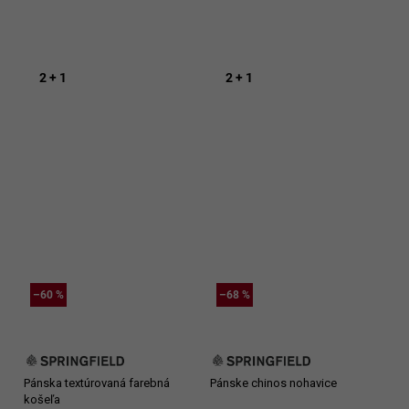
2 + 1
2 + 1
–60 %
–68 %
Pánska textúrovaná farebná
Pánske chinos nohavice
košeľa