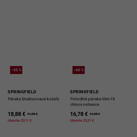
–55 %
–60 %
SPRINGFIELD
SPRINGFIELD
Pánska štrukturovaná košeľa
Pohodlné pánske Slim Fit
chinos nohavice
18,88 €
16,78 €
41,99 €
41,99 €
Ušetríte 23,11 €
Ušetríte 25,21 €