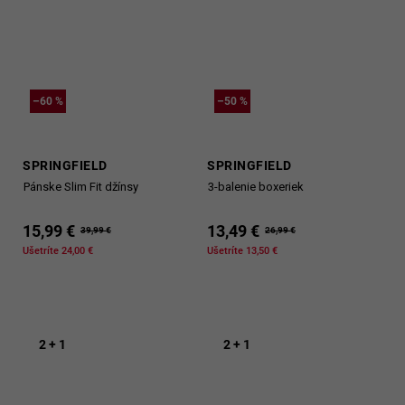
–60 %
–50 %
SPRINGFIELD
SPRINGFIELD
Pánske Slim Fit džínsy
3-balenie boxeriek
15,99 €
13,49 €
39,99 €
26,99 €
Ušetríte 24,00 €
Ušetríte 13,50 €
2 + 1
2 + 1