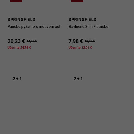
SPRINGFIELD
SPRINGFIELD
Pánske pyžamo s motívom áut
Bavlnené Slim Fit tričko
20,23 €
7,98 €
44,99 €
19,99 €
Ušetríte 24,76 €
Ušetríte 12,01 €
2 + 1
2 + 1