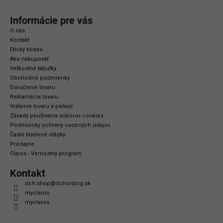
Informácie pre vás
O nás
Kontakt
Etický kódex
Ako nakupovať
Veľkostné tabuľky
Obchodné podmienky
Doručenie tovaru
Reklamácia tovaru
Vrátenie tovaru a peňazí
Zásady používania súborov cookies
Podmienky ochrany osobných údajov
Často kladené otázky
Predajne
Claros - Vernostný program
Kontakt
dch.shop
@
dcholding.sk
myclaros
myclaros