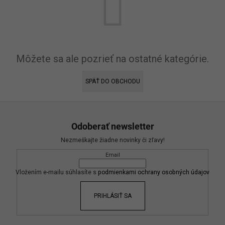
á
j
s
ť
?
Môžete sa ale pozrieť na ostatné kategórie.
SPÄŤ DO OBCHODU
HĽADAŤ
Z
O
á
Odoberať newsletter
d
p
p
Nezmeškajte žiadne novinky či zľavy!
ä
o
Email
t
r
i
ú
Vložením e-mailu súhlasíte s
podmienkami ochrany osobných údajov
č
e
a
PRIHLÁSIŤ SA
m
e