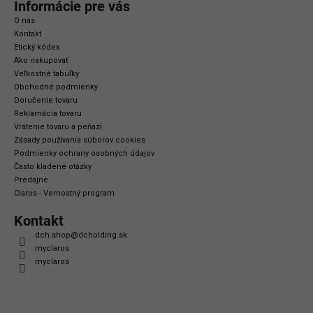
Informácie pre vás
O nás
Kontakt
Etický kódex
Ako nakupovať
Veľkostné tabuľky
Obchodné podmienky
Doručenie tovaru
Reklamácia tovaru
Vrátenie tovaru a peňazí
Zásady používania súborov cookies
Podmienky ochrany osobných údajov
Často kladené otázky
Predajne
Claros - Vernostný program
Kontakt
dch.shop
@
dcholding.sk
myclaros
myclaros