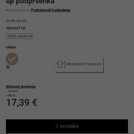
up podprsenka
Priemerné
Podrobnosti hodnotenia
Neohodnotené
hodnotenie
produktu
Zvoľte variant
je
0,0
VEĽKOSŤ EU
z
5
hviezdičiek.
FARBA
Možnosti doručenia
28,99 €
–40 %
17,39 €
Jednotková
cena:
DO KOŠÍKA