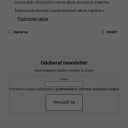
za produkt, ktorý bol v rámci akcie doručený zdarma.
Ďalšie podrobnosti o podmienkach akcie nájdete v :
Podmienky akcie
Opýtať sa
Strážiť
Z
á
Odoberať newsletter
p
Nezmeškajte žiadne novinky či zľavy!
ä
Email
t
i
Vložením e-mailu súhlasíte s
podmienkami ochrany osobných údajov
e
PRIHLÁSIŤ SA