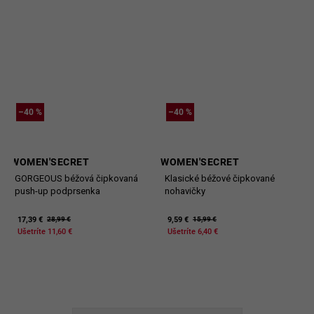
–40 %
–40 %
WOMEN'SECRET
WOMEN'SECRET
GORGEOUS béžová čipkovaná
Klasické béžové čipkované
push-up podprsenka
nohavičky
17,39 €
9,59 €
28,99 €
15,99 €
Ušetríte 11,60 €
Ušetríte 6,40 €