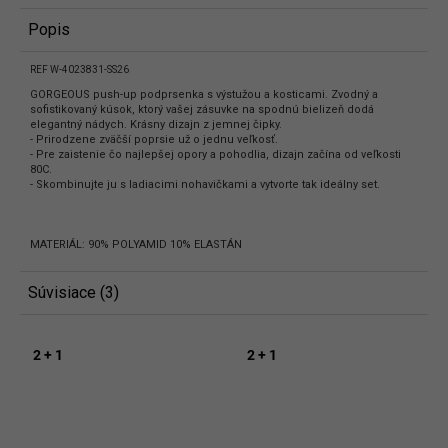
Popis
REF W-4023831-SS26
GORGEOUS push-up podprsenka s výstužou a kosticami. Zvodný a
sofistikovaný kúsok, ktorý vašej zásuvke na spodnú bielizeň dodá
elegantný nádych. Krásny dizajn z jemnej čipky.
- Prirodzene zväčší poprsie už o jednu veľkosť.
- Pre zaistenie čo najlepšej opory a pohodlia, dizajn začína od veľkosti
80C.
- Skombinujte ju s ladiacimi nohavičkami a vytvorte tak ideálny set.
MATERIÁL: 90% POLYAMID 10% ELASTÁN
Súvisiace (3)
2 + 1
2 + 1