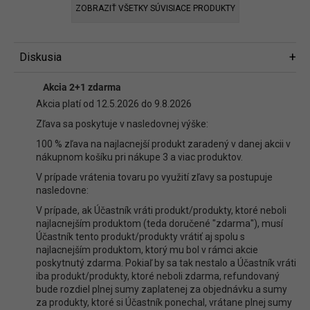
ZOBRAZIŤ VŠETKY SÚVISIACE PRODUKTY
Diskusia
Diskusia
Akcia 2+1 zdarma
Buďte prvý, kto napíše príspevok k tejto položke.
Akcia platí od 12.5.2026 do 9.8.2026
Len registrovaní používatelia môžu pridávať príspevky. Prosím
prihláste
Zľava sa poskytuje v nasledovnej výške:
sa
alebo sa
zaregistrujte
.
100 % zľava na najlacnejší produkt zaradený v danej akcii v
nákupnom košíku pri nákupe 3 a viac produktov.
V prípade vrátenia tovaru po využití zľavy sa postupuje
nasledovne:
V prípade, ak Účastník vráti produkt/produkty, ktoré neboli
najlacnejším produktom (teda doručené "zdarma"), musí
Účastník tento produkt/produkty vrátiť aj spolu s
najlacnejším produktom, ktorý mu bol v rámci akcie
poskytnutý zdarma. Pokiaľ by sa tak nestalo a Účastník vráti
iba produkt/produkty, ktoré neboli zdarma, refundovaný
bude rozdiel plnej sumy zaplatenej za objednávku a sumy
za produkty, ktoré si Účastník ponechal, vrátane plnej sumy