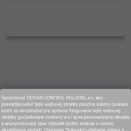
Spoločnosť DESIGN CONTROL HOLDING, a.s. ako
prevádzkovateľ tejto webovej stránky používa súbory cookies,
ktoré sú nevyhnutné pre správne fungovanie tejto webovej
stránky (požadované cookies) a o.i aj na personalizáciu obsahu
a anonymizovaný zber štatistík týchto stránok s cieľom
skvalitnenia služieb. Stlačením "Súhasím" udeľujete súhlas s