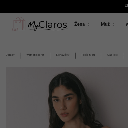
K
P
o
Späť
Späť
Prejsť
š
na
do
do
obsah
Žena
Muž
í
k
obchodu
obchodu
Domov
women'secret
Nohavičky
Podľa typu
Klasické