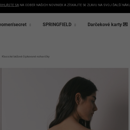
RIHLÁSTE SA
NA ODBER NAŠICH NOVINIEK A ZÍSKAJTE 5€ ZĽAVU NA SVOJ ĎALŠÍ NÁK
women'secret
SPRINGFIELD
Darčekové karty 💌
Čo potrebujete nájsť?
Získaj
HĽADAŤ
na p
Odporúčame
Klasické béžové čipkované nohavičky
+ nezmeškaj
a exkl
Získ