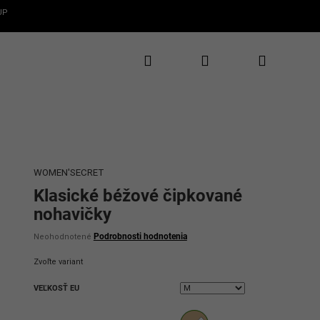
UP
Hľadať
Prihlásenie
Nákupný
✕
CLAROS
te 5€ zľavu
rvý nákup
košík
te novinky, zľavy
uzívne ponuky
WOMEN'SECRET
Klasické béžové čipkované
nohavičky
Priemerné
Podrobnosti hodnotenia
Neohodnotené
hodnotenie
produktu
Zvoľte variant
je
0,0
VEĽKOSŤ EU
z
5
ať 5€ zľavu
hviezdičiek.