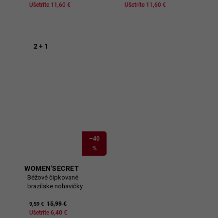
Ušetríte 11,60 €
Ušetríte 11,60 €
2 + 1
–40
%
WOMEN'SECRET
Béžové čipkované
brazílske nohavičky
15,99 €
9,59 €
Ušetríte 6,40 €