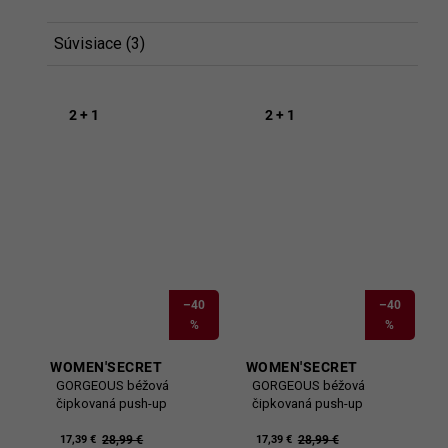
Súvisiace (3)
2 + 1
2 + 1
–40
–40
%
%
WOMEN'SECRET
WOMEN'SECRET
GORGEOUS béžová
GORGEOUS béžová
čipkovaná push-up
čipkovaná push-up
podprsenka
podprsenka
28,99 €
28,99 €
17,39 €
17,39 €