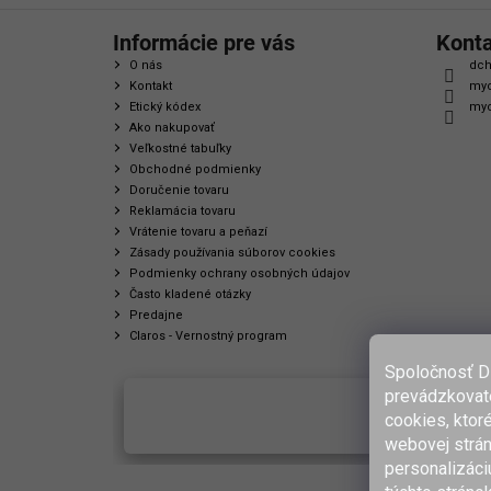
Informácie pre vás
Kont
O nás
dch
Kontakt
myc
Etický kódex
myc
Ako nakupovať
Veľkostné tabuľky
Obchodné podmienky
Doručenie tovaru
Reklamácia tovaru
Vrátenie tovaru a peňazí
Zásady používania súborov cookies
Podmienky ochrany osobných údajov
Často kladené otázky
Predajne
Claros - Vernostný program
Spoločnosť D
prevádzkovate
cookies, ktor
webovej strán
personalizáci