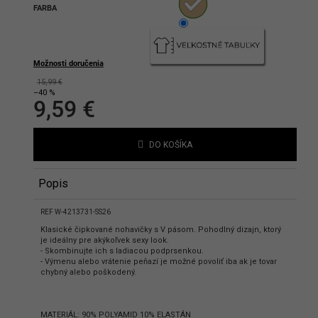
FARBA
hlasíte s podmienkami ochrany
bných údajov
Možnosti doručenia
15,99 €
–40 %
9,59 €
Jednotková
cena:
DO KOŠÍKA
Popis
REF W-4213731-SS26
Klasické čipkované nohavičky s V pásom. Pohodlný dizajn, ktorý
je ideálny pre akýkoľvek sexy look.
- Skombinujte ich s ladiacou podprsenkou.
- Výmenu alebo vrátenie peňazí je možné povoliť iba ak je tovar
chybný alebo poškodený.
MATERIÁL: 90% POLYAMID 10% ELASTÁN