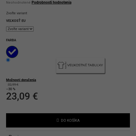
Priemerné
Podrobnosti hodnotenia
Neohodnotené
hodnotenie
produktu
Zvoľte variant
je
0,0
VEĽKOSŤ EU
z
5
hviezdičiek.
FARBA
Možnosti doručenia
32,99 €
–30 %
23,09 €
Jednotková
cena:
DO KOŠÍKA