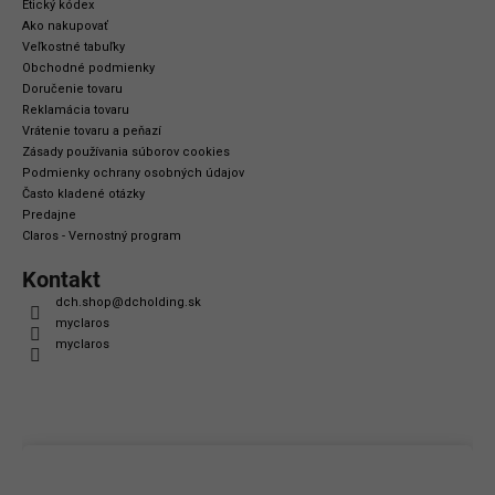
Etický kódex
Ako nakupovať
Veľkostné tabuľky
Obchodné podmienky
Doručenie tovaru
Reklamácia tovaru
Vrátenie tovaru a peňazí
Zásady používania súborov cookies
Podmienky ochrany osobných údajov
Často kladené otázky
Predajne
Claros - Vernostný program
Kontakt
dch.shop
@
dcholding.sk
myclaros
myclaros