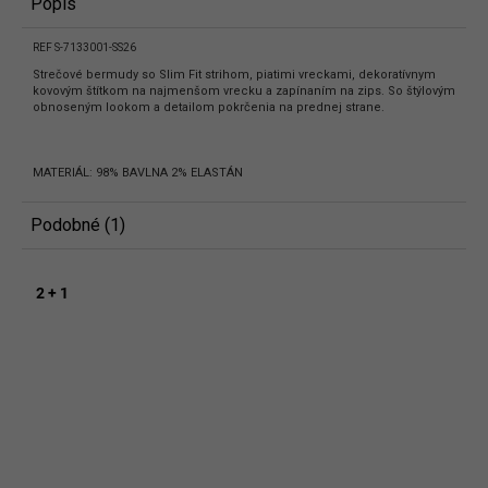
Popis
REF S-7133001-SS26
Strečové bermudy so Slim Fit strihom, piatimi vreckami, dekoratívnym
kovovým štítkom na najmenšom vrecku a zapínaním na zips. So štýlovým
obnoseným lookom a detailom pokrčenia na prednej strane.
MATERIÁL: 98% BAVLNA 2% ELASTÁN
Podobné (1)
2 + 1