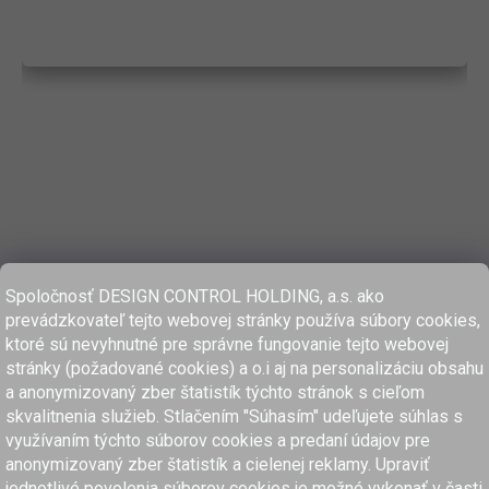
Spoločnosť DESIGN CONTROL HOLDING, a.s. ako
prevádzkovateľ tejto webovej stránky používa súbory cookies,
ktoré sú nevyhnutné pre správne fungovanie tejto webovej
stránky (požadované cookies) a o.i aj na personalizáciu obsahu
a anonymizovaný zber štatistík týchto stránok s cieľom
skvalitnenia služieb. Stlačením "Súhasím" udeľujete súhlas s
využívaním týchto súborov cookies a predaní údajov pre
anonymizovaný zber štatistík a cielenej reklamy. Upraviť
www.dcholding.sk
jednotlivé povolenia súborov cookies je možné vykonať v časti