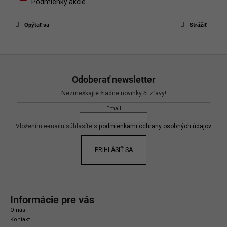
Buďte prvý, kto napíše príspevok k tejto položke.
Podmienky akcie
Len registrovaní používatelia môžu pridávať príspevky. Prosím
prihláste
sa
alebo sa
zaregistrujte
.
Opýtať sa
Strážiť
Z
á
Odoberať newsletter
p
Nezmeškajte žiadne novinky či zľavy!
ä
Email
t
i
Vložením e-mailu súhlasíte s
podmienkami ochrany osobných údajov
e
PRIHLÁSIŤ SA
Informácie pre vás
O nás
Kontakt