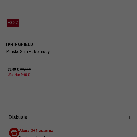
–30 %
SPRINGFIELD
Pánske Slim Fit bermudy
23,09 €
32,99 €
Ušetríte 9,90 €
Diskusia
Diskusia
Akcia 2+1 zdarma