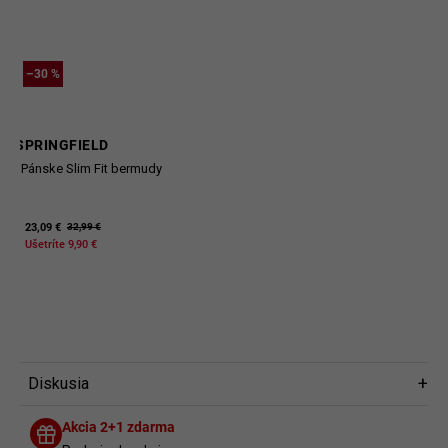
–30 %
SPRINGFIELD
Pánske Slim Fit bermudy
23,09 €
32,99 €
Ušetríte 9,90 €
Diskusia
Diskusia
Akcia 2+1 zdarma