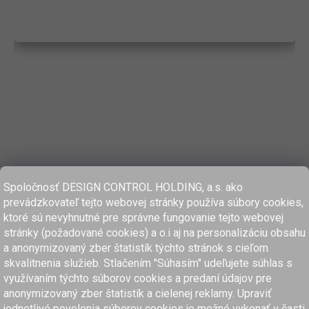
Spoločnosť DESIGN CONTROL HOLDING, a.s. ako
prevádzkovateľ tejto webovej stránky používa súbory cookies,
ktoré sú nevyhnutné pre správne fungovanie tejto webovej
stránky (požadované cookies) a o.i aj na personalizáciu obsahu
a anonymizovaný zber štatistík týchto stránok s cieľom
skvalitnenia služieb. Stlačením "Súhasím" udeľujete súhlas s
využívaním týchto súborov cookies a predaní údajov pre
anonymizovaný zber štatistík a cielenej reklamy. Upraviť
www.dcholding.sk
jednotlivé povolenia súborov cookies je možné vykonať v časti