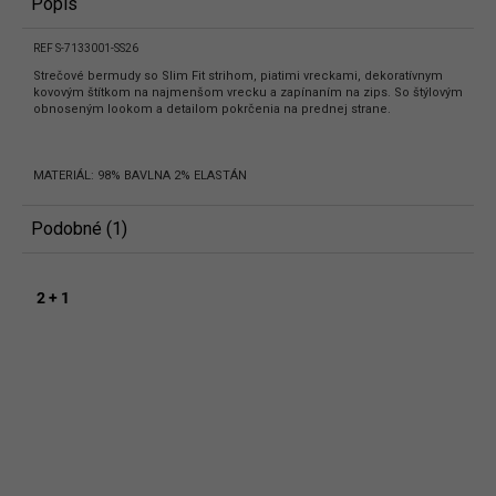
Popis
REF S-7133001-SS26
Strečové bermudy so Slim Fit strihom, piatimi vreckami, dekoratívnym
kovovým štítkom na najmenšom vrecku a zapínaním na zips. So štýlovým
obnoseným lookom a detailom pokrčenia na prednej strane.
MATERIÁL: 98% BAVLNA 2% ELASTÁN
Podobné (1)
2 + 1