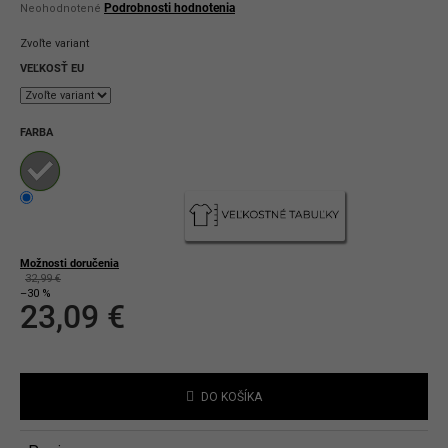
Priemerné
Podrobnosti hodnotenia
Neohodnotené
hodnotenie
produktu
Zvoľte variant
je
0,0
VEĽKOSŤ EU
z
5
hviezdičiek.
FARBA
Možnosti doručenia
32,99 €
–30 %
23,09 €
Jednotková
cena:
DO KOŠÍKA