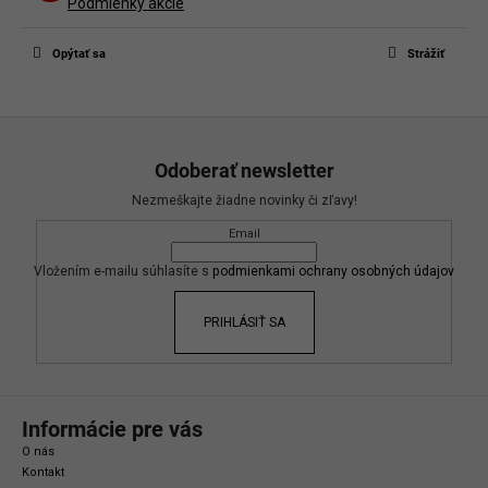
Buďte prvý, kto napíše príspevok k tejto položke.
Podmienky akcie
Len registrovaní používatelia môžu pridávať príspevky. Prosím
prihláste
sa
alebo sa
zaregistrujte
.
Opýtať sa
Strážiť
Z
á
Odoberať newsletter
p
Nezmeškajte žiadne novinky či zľavy!
ä
Email
t
i
Vložením e-mailu súhlasíte s
podmienkami ochrany osobných údajov
e
PRIHLÁSIŤ SA
Informácie pre vás
O nás
Kontakt