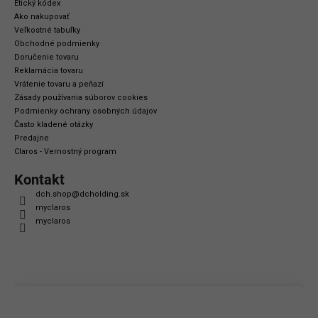
Etický kódex
Ako nakupovať
Veľkostné tabuľky
Obchodné podmienky
Doručenie tovaru
Reklamácia tovaru
Vrátenie tovaru a peňazí
Zásady používania súborov cookies
Podmienky ochrany osobných údajov
Často kladené otázky
Predajne
Claros - Vernostný program
Kontakt
dch.shop
@
dcholding.sk
myclaros
myclaros