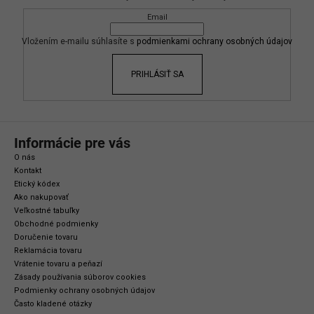
ä
Email
t
i
Vložením e-mailu súhlasíte s
podmienkami ochrany osobných údajov
e
PRIHLÁSIŤ SA
Informácie pre vás
O nás
Kontakt
Etický kódex
Ako nakupovať
Veľkostné tabuľky
Obchodné podmienky
Doručenie tovaru
Reklamácia tovaru
Vrátenie tovaru a peňazí
Zásady používania súborov cookies
Podmienky ochrany osobných údajov
Často kladené otázky