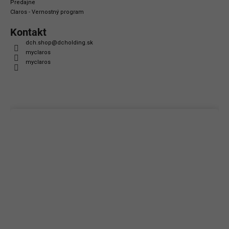
Predajne
Claros - Vernostný program
Kontakt
dch.shop
@
dcholding.sk
myclaros
myclaros