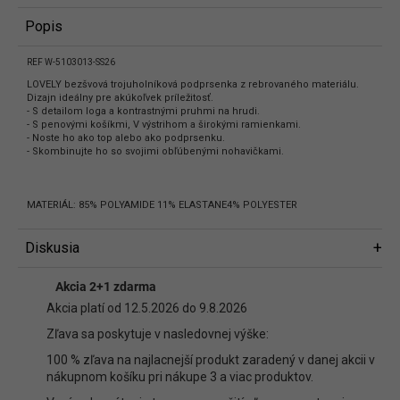
Popis
REF W-5103013-SS26
LOVELY bezšvová trojuholníková podprsenka z rebrovaného materiálu.
Dizajn ideálny pre akúkoľvek príležitosť.
- S detailom loga a kontrastnými pruhmi na hrudi.
- S penovými košíkmi, V výstrihom a širokými ramienkami.
- Noste ho ako top alebo ako podprsenku.
- Skombinujte ho so svojimi obľúbenými nohavičkami.
MATERIÁL: 85% POLYAMIDE 11% ELASTANE4% POLYESTER
Diskusia
Diskusia
Akcia 2+1 zdarma
Buďte prvý, kto napíše príspevok k tejto položke.
Akcia platí od 12.5.2026 do 9.8.2026
Len registrovaní používatelia môžu pridávať príspevky. Prosím
prihláste
Zľava sa poskytuje v nasledovnej výške:
sa
alebo sa
zaregistrujte
.
100 % zľava na najlacnejší produkt zaradený v danej akcii v
nákupnom košíku pri nákupe 3 a viac produktov.