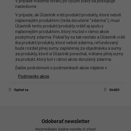
V prípade vrátenia tovaru po využití zľavy sa postupuje
nasledovne:
V prípade, ak Účastník vráti produkt/produkty, ktoré neboli
najlacnejším produktom (teda doručené "zdarma"), musí
Účastník tento produkt/produkty vrátiť aj spolu s
najlacnejším produktom, ktorý mu bol v rámci akcie
poskytnutý zdarma. Pokiaľ by sa tak nestalo a Účastník vráti
iba produkt/produkty, ktoré neboli zdarma, refundovaný
bude rozdiel plnej sumy zaplatenej za objednávku a sumy
za produkty, ktoré si Účastník ponechal, vrátane plnej sumy
za produkt, ktorý bol v rámci akcie doručený zdarma.
Ďalšie podrobnosti o podmienkach akcie nájdete v :
Podmienky akcie
Opýtať sa
Strážiť
Z
á
Odoberať newsletter
p
Nezmeškajte žiadne novinky či zľavy!