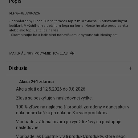
Popis
REF W-4023898-SS26
Jednofarebný Clean Cut halterneck top z mikrovlákna. S odstrániteľnými
košíkmi, V výstrihom a detailom loga na leme. Noste ho ako podprsenku
alebo ako top. Je to iba na vás!
- Skombinujte ho s ladiacimi nohavičkami a vytvorte tak ideálny set.
MATERIÁL: 90% POLYAMID 10% ELASTÁN
Diskusia
Diskusia
Akcia 2+1 zdarma
Buďte prvý, kto napíše príspevok k tejto položke.
Akcia platí od 12.5.2026 do 9.8.2026
Len registrovaní používatelia môžu pridávať príspevky. Prosím
prihláste
Zľava sa poskytuje v nasledovnej výške:
sa
alebo sa
zaregistrujte
.
100 % zľava na najlacnejší produkt zaradený v danej akcii v
nákupnom košíku pri nákupe 3 a viac produktov.
V prípade vrátenia tovaru po využití zľavy sa postupuje
nasledovne:
V prípade, ak Účastník vráti produkt/produkty, ktoré neboli