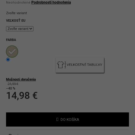
Priemerné
Podrobnosti hodnotenia
Neohodnotené
hodnotenie
produktu
Zvoľte variant
je
0,0
VEĽKOSŤ EU
z
5
hviezdičiek.
FARBA
Možnosti doručenia
24,99 €
–40 %
14,98 €
Jednotková
cena:
DO KOŠÍKA