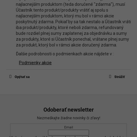
najlacnejším produktom (teda doručené "zdarma"), musí
Účastník tento produkt/produkty vrátiť aj spolu s
najlacnejším produktom, ktorý mu bol v rámci akcie
poskytnutý zdarma. Pokiaľ by sa tak nestalo a Účastník vráti
iba produkt/produkty, ktoré neboli zdarma, refundovaný
bude rozdiel plnej sumy zaplatenej za objednávku a sumy
za produkty, ktoré si Účastník ponechal, vrátane plnej sumy
za produkt, ktorý bol v rámci akcie doručený zdarma.
Ďalšie podrobnosti o podmienkach akcie nájdete v :
Podmienky akcie
Opýtať sa
Strážiť
Z
á
Odoberať newsletter
p
Nezmeškajte žiadne novinky či zľavy!
ä
Email
t