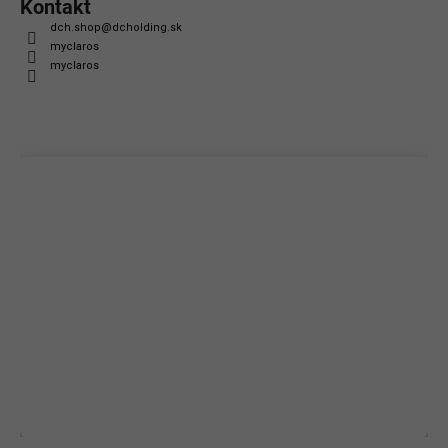
Kontakt
dch.shop
@
dcholding.sk
myclaros
myclaros