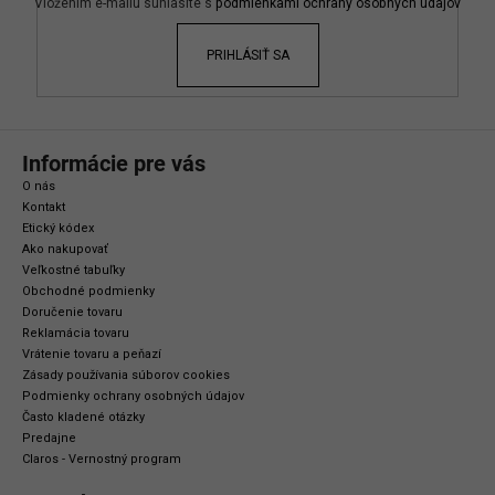
i
Vložením e-mailu súhlasíte s
podmienkami ochrany osobných údajov
e
PRIHLÁSIŤ SA
Informácie pre vás
O nás
Kontakt
Etický kódex
Ako nakupovať
Veľkostné tabuľky
Obchodné podmienky
Doručenie tovaru
Reklamácia tovaru
Vrátenie tovaru a peňazí
Zásady používania súborov cookies
Podmienky ochrany osobných údajov
Často kladené otázky
Predajne
Claros - Vernostný program