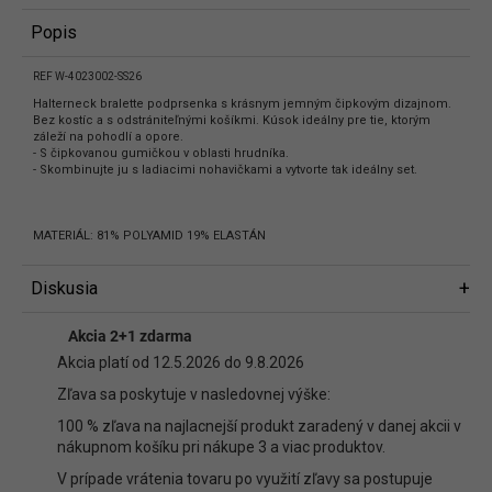
Popis
REF W-4023002-SS26
Halterneck bralette podprsenka s krásnym jemným čipkovým dizajnom.
Bez kostíc a s odstrániteľnými košíkmi. Kúsok ideálny pre tie, ktorým
záleží na pohodlí a opore.
- S čipkovanou gumičkou v oblasti hrudníka.
- Skombinujte ju s ladiacimi nohavičkami a vytvorte tak ideálny set.
MATERIÁL: 81% POLYAMID 19% ELASTÁN
Diskusia
Diskusia
Akcia 2+1 zdarma
Buďte prvý, kto napíše príspevok k tejto položke.
Akcia platí od 12.5.2026 do 9.8.2026
Len registrovaní používatelia môžu pridávať príspevky. Prosím
prihláste
Zľava sa poskytuje v nasledovnej výške:
sa
alebo sa
zaregistrujte
.
100 % zľava na najlacnejší produkt zaradený v danej akcii v
nákupnom košíku pri nákupe 3 a viac produktov.
V prípade vrátenia tovaru po využití zľavy sa postupuje