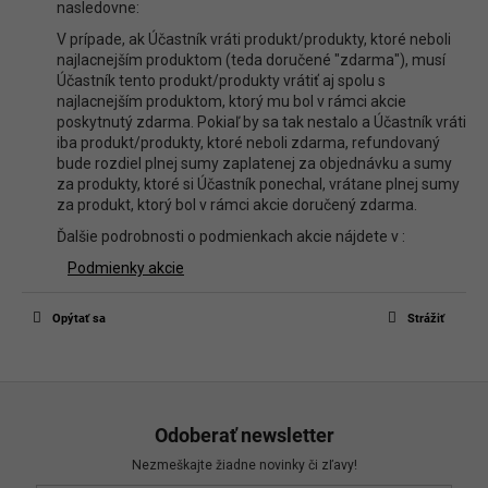
nasledovne:
V prípade, ak Účastník vráti produkt/produkty, ktoré neboli
najlacnejším produktom (teda doručené "zdarma"), musí
Účastník tento produkt/produkty vrátiť aj spolu s
najlacnejším produktom, ktorý mu bol v rámci akcie
poskytnutý zdarma. Pokiaľ by sa tak nestalo a Účastník vráti
iba produkt/produkty, ktoré neboli zdarma, refundovaný
bude rozdiel plnej sumy zaplatenej za objednávku a sumy
za produkty, ktoré si Účastník ponechal, vrátane plnej sumy
za produkt, ktorý bol v rámci akcie doručený zdarma.
Ďalšie podrobnosti o podmienkach akcie nájdete v :
Podmienky akcie
Opýtať sa
Strážiť
Z
á
Odoberať newsletter
p
Nezmeškajte žiadne novinky či zľavy!
ä