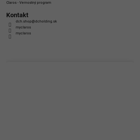
Claros - Vernostný program
Kontakt
dch.shop
@
dcholding.sk
myclaros
myclaros