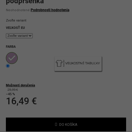
podprsenka
Priemerné
Podrobnosti hodnotenia
Neohodnotené
hodnotenie
produktu
Zvoľte variant
je
0,0
VEĽKOSŤ EU
z
5
hviezdičiek.
FARBA
Možnosti doručenia
29,99 €
–45 %
16,49 €
Jednotková
cena:
DO KOŠÍKA