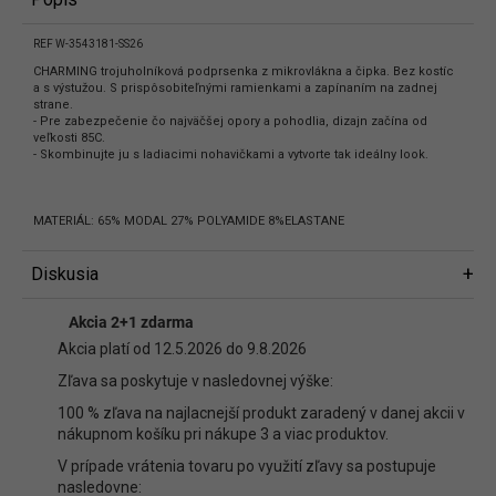
REF W-3543181-SS26
CHARMING trojuholníková podprsenka z mikrovlákna a čipka. Bez kostíc
a s výstužou. S prispôsobiteľnými ramienkami a zapínaním na zadnej
strane.
- Pre zabezpečenie čo najväčšej opory a pohodlia, dizajn začína od
veľkosti 85C.
- Skombinujte ju s ladiacimi nohavičkami a vytvorte tak ideálny look.
MATERIÁL: 65% MODAL 27% POLYAMIDE 8%ELASTANE
Diskusia
Diskusia
Akcia 2+1 zdarma
Buďte prvý, kto napíše príspevok k tejto položke.
Akcia platí od 12.5.2026 do 9.8.2026
Len registrovaní používatelia môžu pridávať príspevky. Prosím
prihláste
Zľava sa poskytuje v nasledovnej výške:
sa
alebo sa
zaregistrujte
.
100 % zľava na najlacnejší produkt zaradený v danej akcii v
nákupnom košíku pri nákupe 3 a viac produktov.
V prípade vrátenia tovaru po využití zľavy sa postupuje
nasledovne: