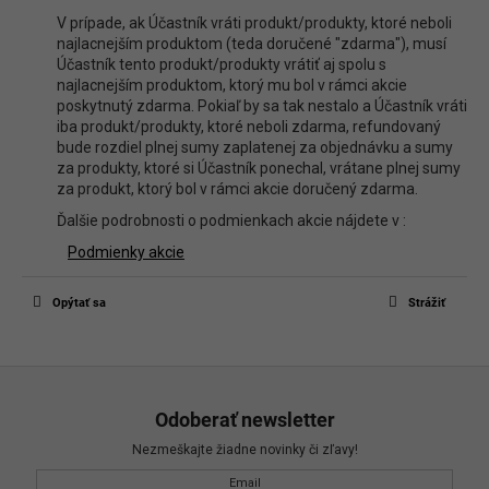
V prípade, ak Účastník vráti produkt/produkty, ktoré neboli
najlacnejším produktom (teda doručené "zdarma"), musí
Účastník tento produkt/produkty vrátiť aj spolu s
najlacnejším produktom, ktorý mu bol v rámci akcie
poskytnutý zdarma. Pokiaľ by sa tak nestalo a Účastník vráti
iba produkt/produkty, ktoré neboli zdarma, refundovaný
bude rozdiel plnej sumy zaplatenej za objednávku a sumy
za produkty, ktoré si Účastník ponechal, vrátane plnej sumy
za produkt, ktorý bol v rámci akcie doručený zdarma.
Ďalšie podrobnosti o podmienkach akcie nájdete v :
Podmienky akcie
Opýtať sa
Strážiť
Z
á
Odoberať newsletter
p
Nezmeškajte žiadne novinky či zľavy!
ä
Email