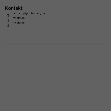
Kontakt
dch.shop
@
dcholding.sk
myclaros
myclaros