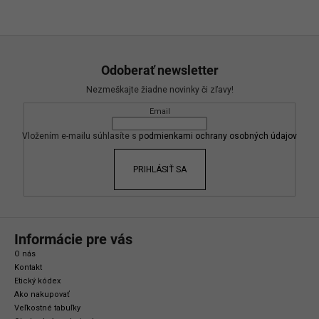
Z
á
Odoberať newsletter
p
Nezmeškajte žiadne novinky či zľavy!
ä
Email
t
i
Vložením e-mailu súhlasíte s
podmienkami ochrany osobných údajov
e
PRIHLÁSIŤ SA
Informácie pre vás
O nás
Kontakt
Etický kódex
Ako nakupovať
Veľkostné tabuľky