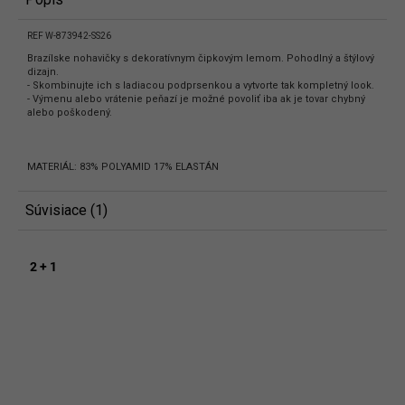
REF W-873942-SS26
Brazílske nohavičky s dekoratívnym čipkovým lemom. Pohodlný a štýlový
dizajn.
- Skombinujte ich s ladiacou podprsenkou a vytvorte tak kompletný look.
- Výmenu alebo vrátenie peňazí je možné povoliť iba ak je tovar chybný
alebo poškodený.
MATERIÁL: 83% POLYAMID 17% ELASTÁN
Súvisiace (1)
2 + 1