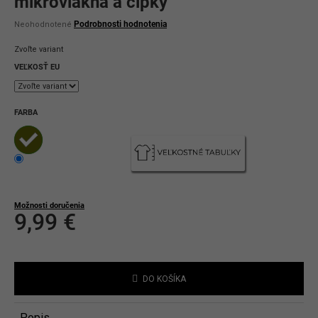
mikrovlákna a čipky
Priemerné
Podrobnosti hodnotenia
Neohodnotené
hodnotenie
produktu
Zvoľte variant
je
0,0
VEĽKOSŤ EU
z
5
hviezdičiek.
FARBA
Možnosti doručenia
9,99 €
Jednotková
cena:
DO KOŠÍKA
Popis