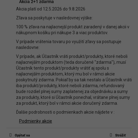
Diskusia
Akcia 2+1 zdarma
Buďte prvý, kto napíše príspevok k tejto položke.
Akcia platí od 12.5.2026 do 9.8.2026
Len registrovaní používatelia môžu pridávať príspevky. Prosím
prihláste
Zľava sa poskytuje v nasledovnej výške:
sa
alebo sa
zaregistrujte
.
100 % zľava na najlacnejší produkt zaradený v danej akcii v
nákupnom košíku pri nákupe 3 a viac produktov.
V prípade vrátenia tovaru po využití zľavy sa postupuje
nasledovne:
V prípade, ak Účastník vráti produkt/produkty, ktoré neboli
najlacnejším produktom (teda doručené "zdarma"), musí
Účastník tento produkt/produkty vrátiť aj spolu s
najlacnejším produktom, ktorý mu bol v rámci akcie
poskytnutý zdarma. Pokiaľ by sa tak nestalo a Účastník vráti
iba produkt/produkty, ktoré neboli zdarma, refundovaný
bude rozdiel plnej sumy zaplatenej za objednávku a sumy
za produkty, ktoré si Účastník ponechal, vrátane plnej sumy
za produkt, ktorý bol v rámci akcie doručený zdarma.
Ďalšie podrobnosti o podmienkach akcie nájdete v :
Podmienky akcie
Opýtať sa
Strážiť