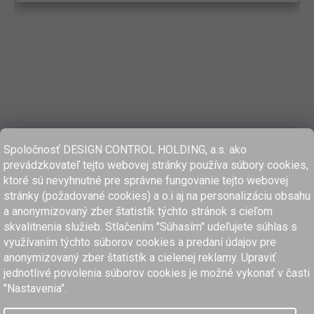
Spoločnosť DESIGN CONTROL HOLDING, a.s. ako
prevádzkovateľ tejto webovej stránky používa súbory cookies,
ktoré sú nevyhnutné pre správne fungovanie tejto webovej
stránky (požadované cookies) a o.i aj na personalizáciu obsahu
a anonymizovaný zber štatistík týchto stránok s cieľom
skvalitnenia služieb. Stlačením "Súhasím" udeľujete súhlas s
využívaním týchto súborov cookies a predaní údajov pre
anonymizovaný zber štatistík a cielenej reklamy. Upraviť
www.dcholding.sk
jednotlivé povolenia súborov cookies je možné vykonať v časti
"Nastavenia".
women'secret
SPRINGFIELD
women'secret
SPRINGFIELD