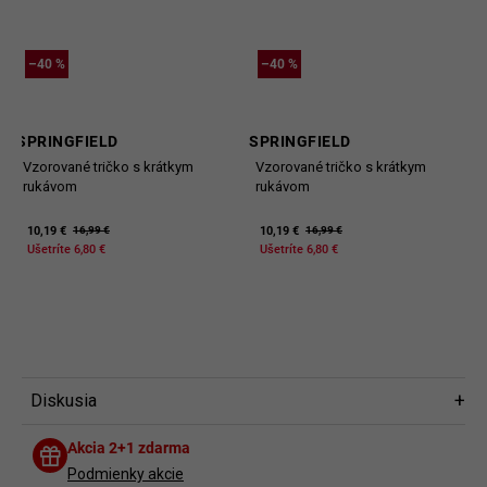
–40 %
–40 %
SPRINGFIELD
SPRINGFIELD
Vzorované tričko s krátkym
Vzorované tričko s krátkym
rukávom
rukávom
10,19 €
10,19 €
16,99 €
16,99 €
Ušetríte 6,80 €
Ušetríte 6,80 €
Diskusia
Diskusia
Akcia 2+1 zdarma
Buďte prvý, kto napíše príspevok k tejto položke.
Podmienky akcie