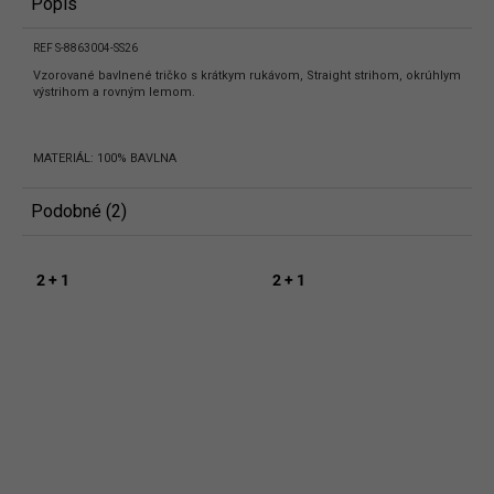
Popis
REF S-8863004-SS26
Vzorované bavlnené tričko s krátkym rukávom, Straight strihom, okrúhlym
výstrihom a rovným lemom.
MATERIÁL: 100% BAVLNA
Podobné (2)
2 + 1
2 + 1