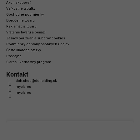
Ako nakupovať
Veľkostné tabuľky
Obchodné podmienky
Doručenie tovaru
Reklamácia tovaru
Vrátenie tovaru a peňazí
Zásady používania súborov cookies
Podmienky ochrany osobných údajov
Často kladené otázky
Predajne
Claros - Vernostný program
Kontakt
dch.shop
@
dcholding.sk
myclaros
myclaros