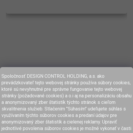
Spoločnosť DESIGN CONTROL HOLDING, a.s. ako
prevádzkovateľ tejto webovej stránky používa súbory cookies,
ktoré sú nevyhnutné pre správne fungovanie tejto webovej
stránky (požadované cookies) a o.i aj na personalizáciu obsahu
a anonymizovaný zber štatistík týchto stránok s cieľom
skvalitnenia služieb. Stlačením "Súhasím" udeľujete súhlas s
využívaním týchto súborov cookies a predaní údajov pre
anonymizovaný zber štatistík a cielenej reklamy. Upraviť
www.dcholding.sk
jednotlivé povolenia súborov cookies je možné vykonať v časti