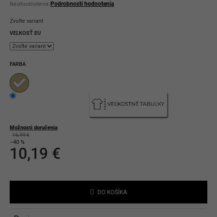
Priemerné
Podrobnosti hodnotenia
Neohodnotené
hodnotenie
produktu
Zvoľte variant
je
0,0
VEĽKOSŤ EU
z
5
hviezdičiek.
FARBA
Možnosti doručenia
16,99 €
–40 %
10,19 €
Jednotková
cena:
DO KOŠÍKA