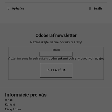
Len registrovaní používatelia môžu pridávať príspevky. Prosím
prihláste
sa
alebo sa
zaregistrujte
.
Opýtať sa
Strážiť
Z
á
Odoberať newsletter
p
Nezmeškajte žiadne novinky či zľavy!
ä
Email
t
i
Vložením e-mailu súhlasíte s
podmienkami ochrany osobných údajov
e
PRIHLÁSIŤ SA
Informácie pre vás
O nás
Kontakt
Etický kódex