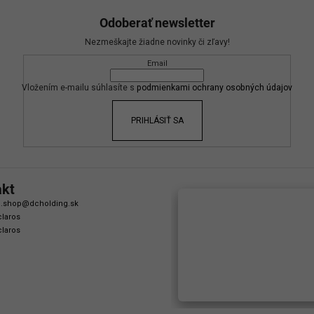
Odoberať newsletter
Nezmeškajte žiadne novinky či zľavy!
Email
Vložením e-mailu súhlasíte s
podmienkami ochrany osobných údajov
PRIHLÁSIŤ SA
akt
.shop
@
dcholding.sk
laros
laros