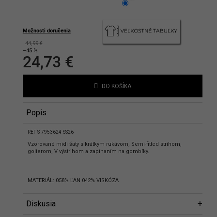
hlasíte s podmienkami ochrany
bných údajov
Možnosti doručenia
44,99 €
–45 %
24,73 €
Jednotková
cena:
DO KOŠÍKA
Popis
REF S-7953624-SS26
Vzorované midi šaty s krátkym rukávom, Semi-fitted strihom,
golierom, V výstrihom a zapínaním na gombíky.
MATERIÁL: 058% ĽAN 042% VISKÓZA
Diskusia