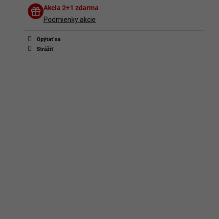
Diskusia
Akcia 2+1 zdarma
Buďte prvý, kto napíše príspevok k tejto položke.
Podmienky akcie
Len registrovaní používatelia môžu pridávať príspevky. Prosím
prihláste sa
alebo sa
zaregistrujte
.
Opýtať sa
Strážiť