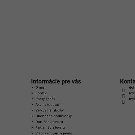
á
p
ä
t
i
e
Informácie pre vás
Kont
O nás
dch
Kontakt
myc
Etický kódex
myc
Ako nakupovať
Veľkostné tabuľky
Obchodné podmienky
Doručenie tovaru
Reklamácia tovaru
Vrátenie tovaru a peňazí