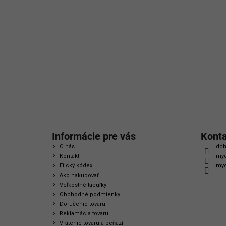
á
p
ä
t
i
e
Informácie pre vás
Kont
O nás
dch
Kontakt
myc
Etický kódex
myc
Ako nakupovať
Veľkostné tabuľky
Obchodné podmienky
Doručenie tovaru
Reklamácia tovaru
Vrátenie tovaru a peňazí