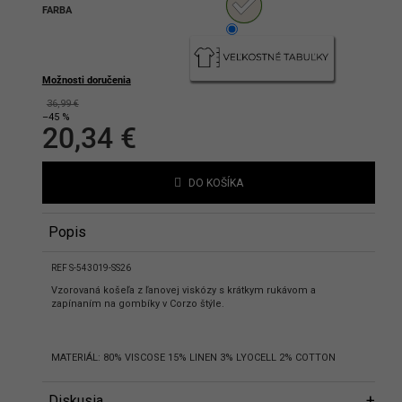
FARBA
hlasíte s podmienkami ochrany
bných údajov
Možnosti doručenia
36,99 €
–45 %
20,34 €
Jednotková
cena:
DO KOŠÍKA
Popis
REF S-543019-SS26
Vzorovaná košeľa z ľanovej viskózy s krátkym rukávom a
zapínaním na gombíky v Corzo štýle.
MATERIÁL: 80% VISCOSE 15% LINEN 3% LYOCELL 2% COTTON
Diskusia