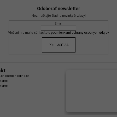
Odoberať newsletter
Nezmeškajte žiadne novinky či zľavy!
Email
Vložením e-mailu súhlasíte s
podmienkami ochrany osobných údajov
PRIHLÁSIŤ SA
akt
.shop
@
dcholding.sk
laros
laros