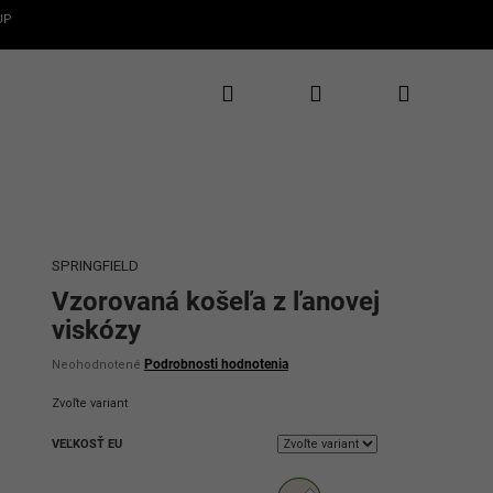
UP
Hľadať
Prihlásenie
Nákupný
✕
CLAROS
te 5€ zľavu
rvý nákup
košík
te novinky, zľavy
uzívne ponuky
SPRINGFIELD
Vzorovaná košeľa z ľanovej
viskózy
Priemerné
Podrobnosti hodnotenia
Neohodnotené
hodnotenie
produktu
Zvoľte variant
je
0,0
VEĽKOSŤ EU
z
5
ať 5€ zľavu
hviezdičiek.