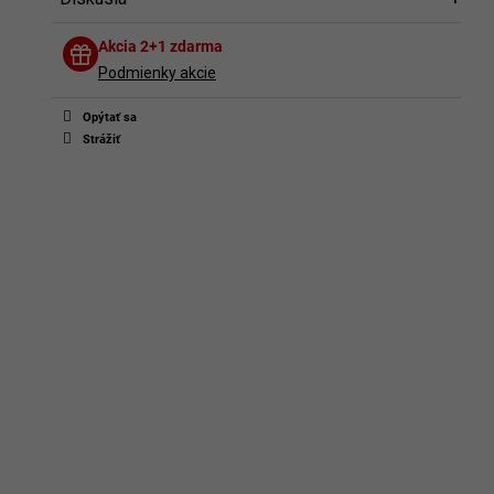
Diskusia
Akcia 2+1 zdarma
Buďte prvý, kto napíše príspevok k tejto položke.
Podmienky akcie
Len registrovaní používatelia môžu pridávať príspevky. Prosím
prihláste sa
alebo sa
zaregistrujte
.
Opýtať sa
Strážiť