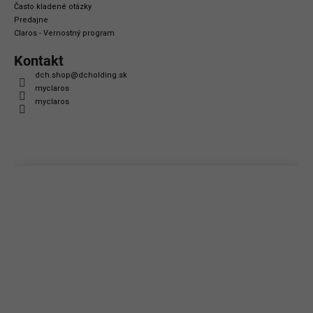
Často kladené otázky
Predajne
Claros - Vernostný program
Kontakt
dch.shop
@
dcholding.sk
myclaros
myclaros