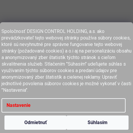
Spoločnosť DESIGN CONTROL HOLDING, a.s. ako
prevádzkovateľ tejto webovej stránky používa súbory cookies,
ktoré sú nevyhnutné pre správne fungovanie tejto webovej
stránky (požadované cookies) a o.i aj na personalizáciu obsahu
a anonymizovaný zber štatistík týchto stránok s cieľom
skvalitnenia služieb. Stlačením "Súhasím" udeľujete súhlas s
využívaním týchto súborov cookies a predaní údajov pre
anonymizovaný zber štatistík a cielenej reklamy. Upraviť
www.dcholding.sk
jednotlivé povolenia súborov cookies je možné vykonať v časti
"Nastavenia".
women'secret
SPRINGFIELD
women'secret
SPRINGFIELD
Nastavenie
Copyright 2026
MyClaros.sk
. Všetky práva vyhradené.
Upraviť nastavenie cookies
Odmietnuť
Súhlasím