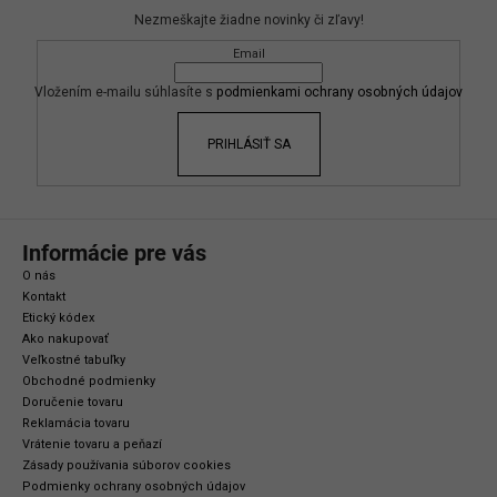
p
Nezmeškajte žiadne novinky či zľavy!
ä
Email
t
i
Vložením e-mailu súhlasíte s
podmienkami ochrany osobných údajov
e
PRIHLÁSIŤ SA
Informácie pre vás
O nás
Kontakt
Etický kódex
Ako nakupovať
Veľkostné tabuľky
Obchodné podmienky
Doručenie tovaru
Reklamácia tovaru
Vrátenie tovaru a peňazí
Zásady používania súborov cookies
Podmienky ochrany osobných údajov