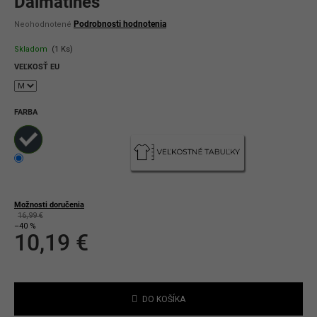
Dalmatines"
Priemerné
Podrobnosti hodnotenia
Neohodnotené
hodnotenie
produktu
Skladom
(1 Ks)
je
0,0
VEĽKOSŤ EU
z
5
hviezdičiek.
FARBA
Možnosti doručenia
16,99 €
–40 %
10,19 €
Jednotková
cena:
DO KOŠÍKA