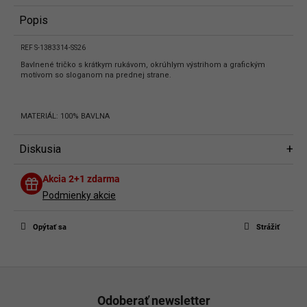
Popis
REF S-1383314-SS26
Bavlnené tričko s krátkym rukávom, okrúhlym výstrihom a grafickým
motívom so sloganom na prednej strane.
MATERIÁL: 100% BAVLNA
Diskusia
Diskusia
Akcia 2+1 zdarma
Buďte prvý, kto napíše príspevok k tejto položke.
Podmienky akcie
Len registrovaní používatelia môžu pridávať príspevky. Prosím
prihláste
sa
alebo sa
zaregistrujte
.
Opýtať sa
Strážiť
Z
á
Odoberať newsletter