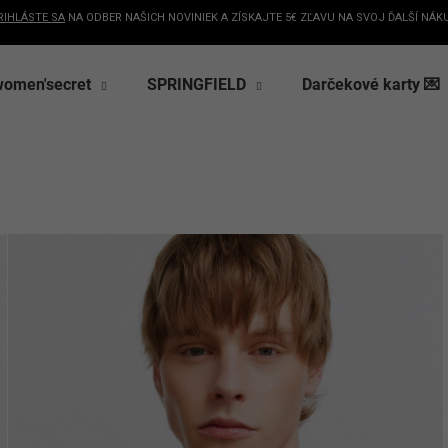
RIHLÁSTE SA
NA ODBER NAŠICH NOVINIEK A ZÍSKAJTE 5€ ZĽAVU NA SVOJ ĎALŠÍ NÁK
women'secret
SPRINGFIELD
Darčekové karty 💌
Čo potrebujete nájsť?
Získaj
HĽADAŤ
na p
Odporúčame
+ nezmeškaj
a exkl
Získ