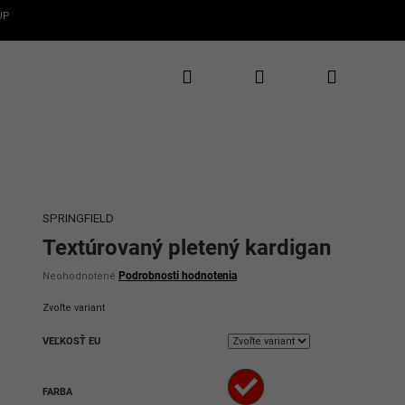
UP
Hľadať
Prihlásenie
Nákupný
✕
CLAROS
te 5€ zľavu
rvý nákup
košík
te novinky, zľavy
uzívne ponuky
SPRINGFIELD
Textúrovaný pletený kardigan
Priemerné
Podrobnosti hodnotenia
Neohodnotené
hodnotenie
produktu
Zvoľte variant
je
0,0
VEĽKOSŤ EU
z
5
hviezdičiek.
ať 5€ zľavu
FARBA