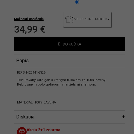
hlasíte s podmienkami ochrany
bných údajov
Možnosti doručenia
34,99 €
Jednotková
cena:
DO KOŠÍKA
Popis
REF S-1423141-SS26
Textúrovaný kardigan s krátkym rukávom zo 100% bavlny.
Rebrovaným polo golierom, manžetami a lemom.
MATERIÁL: 100% BAVLNA
Diskusia
Diskusia
Akcia 2+1 zdarma