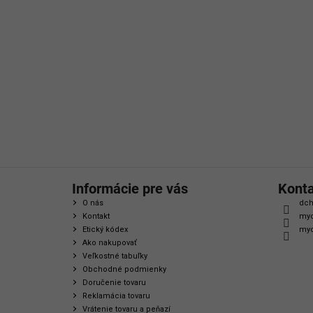
á
p
ä
t
i
e
Informácie pre vás
Kont
O nás
dch
Kontakt
myc
Etický kódex
myc
Ako nakupovať
Veľkostné tabuľky
Obchodné podmienky
Doručenie tovaru
Reklamácia tovaru
Vrátenie tovaru a peňazí