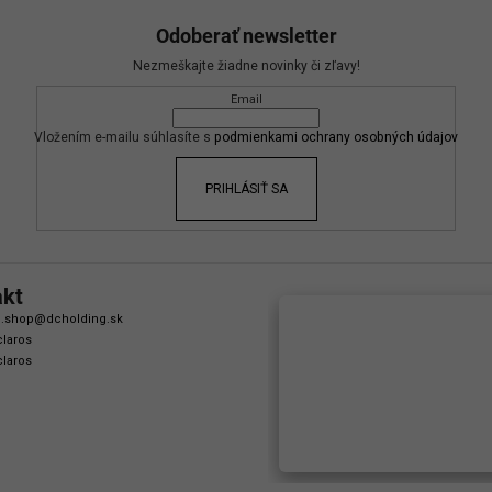
Odoberať newsletter
Nezmeškajte žiadne novinky či zľavy!
Email
Vložením e-mailu súhlasíte s
podmienkami ochrany osobných údajov
PRIHLÁSIŤ SA
akt
.shop
@
dcholding.sk
laros
laros