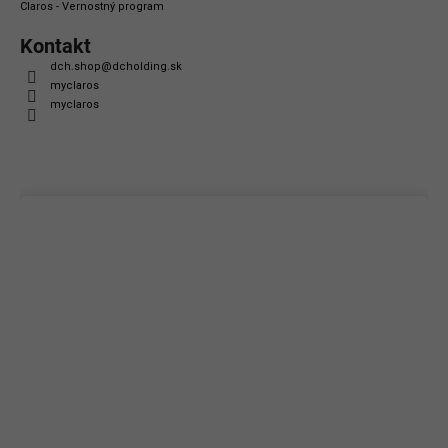
Claros - Vernostný program
Kontakt
dch.shop
@
dcholding.sk
myclaros
myclaros