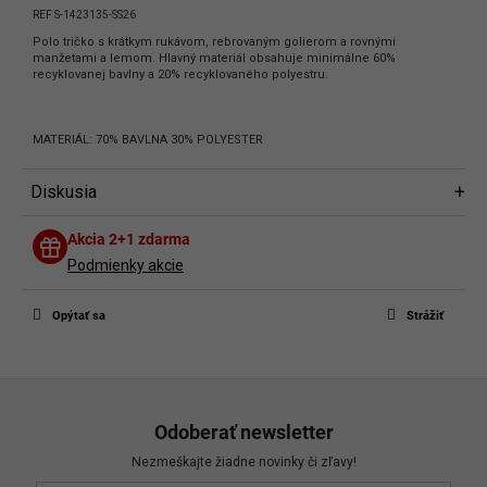
REF S-1423135-SS26
Polo tričko s krátkym rukávom, rebrovaným golierom a rovnými
manžetami a lemom. Hlavný materiál obsahuje minimálne 60%
recyklovanej bavlny a 20% recyklovaného polyestru.
MATERIÁL: 70% BAVLNA 30% POLYESTER
Diskusia
Diskusia
Akcia 2+1 zdarma
Buďte prvý, kto napíše príspevok k tejto položke.
Podmienky akcie
Len registrovaní používatelia môžu pridávať príspevky. Prosím
prihláste
sa
alebo sa
zaregistrujte
.
Opýtať sa
Strážiť
Z
á
Odoberať newsletter
p
Nezmeškajte žiadne novinky či zľavy!
ä