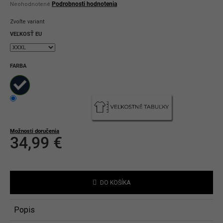
Priemerné
Podrobnosti hodnotenia
Neohodnotené
hodnotenie
produktu
Zvoľte variant
je
0,0
VEĽKOSŤ EU
z
5
hviezdičiek.
FARBA
Možnosti doručenia
34,99 €
Jednotková
cena:
DO KOŠÍKA
Popis