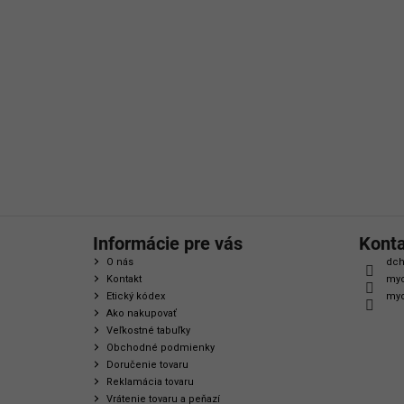
á
p
ä
t
i
e
Informácie pre vás
Kont
O nás
dch
Kontakt
myc
Etický kódex
myc
Ako nakupovať
Veľkostné tabuľky
Obchodné podmienky
Doručenie tovaru
Reklamácia tovaru
Vrátenie tovaru a peňazí