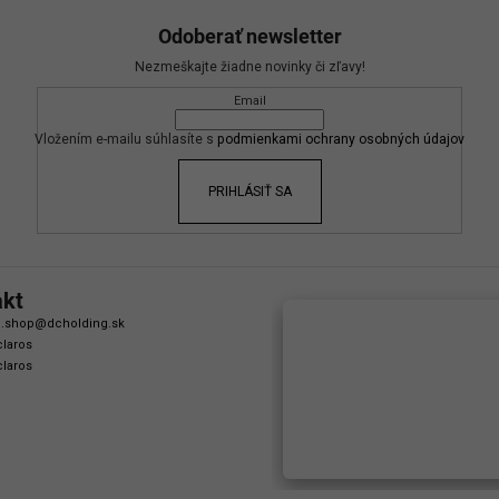
Odoberať newsletter
Nezmeškajte žiadne novinky či zľavy!
Email
Vložením e-mailu súhlasíte s
podmienkami ochrany osobných údajov
PRIHLÁSIŤ SA
akt
.shop
@
dcholding.sk
laros
laros