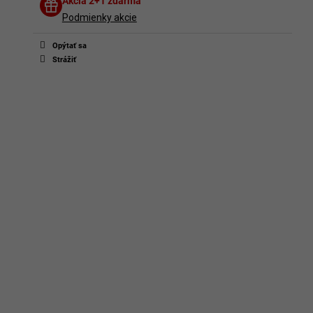
Diskusia
Akcia 2+1 zdarma
Buďte prvý, kto napíše príspevok k tejto položke.
Podmienky akcie
Len registrovaní používatelia môžu pridávať príspevky. Prosím
prihláste sa
alebo sa
zaregistrujte
.
Opýtať sa
Strážiť