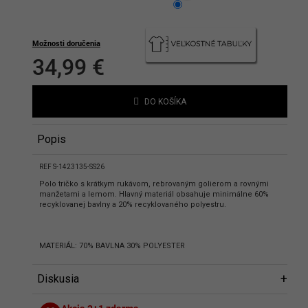
hlasíte s podmienkami ochrany
bných údajov
Možnosti doručenia
34,99 €
Jednotková
cena:
DO KOŠÍKA
Popis
REF S-1423135-SS26
Polo tričko s krátkym rukávom, rebrovaným golierom a rovnými
manžetami a lemom. Hlavný materiál obsahuje minimálne 60%
recyklovanej bavlny a 20% recyklovaného polyestru.
MATERIÁL: 70% BAVLNA 30% POLYESTER
Diskusia