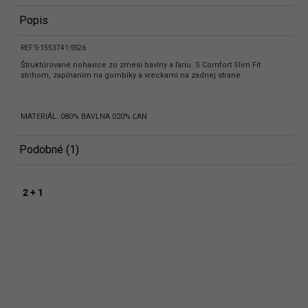
Popis
REF S-1553741-SS26
Štruktúrované nohavice zo zmesi bavlny a ľanu. S Comfort Slim Fit
strihom, zapínaním na gombíky a vreckami na zadnej strane.
MATERIÁL: 080% BAVLNA 020% ĽAN
Podobné (1)
2 + 1