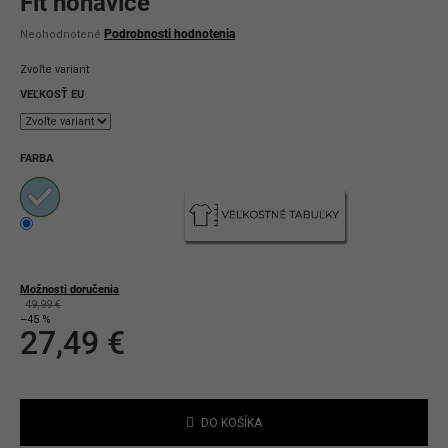
Fit nohavice
Priemerné
Podrobnosti hodnotenia
Neohodnotené
hodnotenie
produktu
Zvoľte variant
je
0,0
VEĽKOSŤ EU
z
5
hviezdičiek.
FARBA
Možnosti doručenia
49,99 €
–45 %
27,49 €
Jednotková
cena:
DO KOŠÍKA