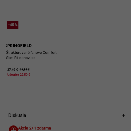
–45 %
SPRINGFIELD
Štruktúrované ľanové Comfort
Slim Fit nohavice
27,49 €
49,99 €
Ušetríte 22,50 €
Diskusia
Diskusia
Akcia 2+1 zdarma