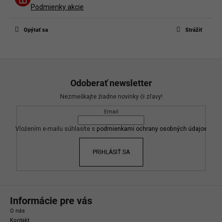
Buďte prvý, kto napíše príspevok k tejto položke.
Podmienky akcie
Len registrovaní používatelia môžu pridávať príspevky. Prosím
prihláste
sa
alebo sa
zaregistrujte
.
Opýtať sa
Strážiť
Z
á
Odoberať newsletter
p
Nezmeškajte žiadne novinky či zľavy!
ä
Email
t
i
Vložením e-mailu súhlasíte s
podmienkami ochrany osobných údajov
e
PRIHLÁSIŤ SA
Informácie pre vás
O nás
Kontakt