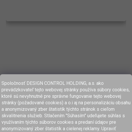
Spoločnosť DESIGN CONTROL HOLDING, a.s. ako
prevádzkovateľ tejto webovej stránky používa súbory cookies,
ktoré sú nevyhnutné pre správne fungovanie tejto webovej
stránky (požadované cookies) a o.i aj na personalizáciu obsahu
a anonymizovaný zber štatistík týchto stránok s cieľom
skvalitnenia služieb. Stlačením "Súhasím" udeľujete súhlas s
využívaním týchto súborov cookies a predaní údajov pre
anonymizovaný zber štatistík a cielenej reklamy. Upraviť
www.dcholding.sk