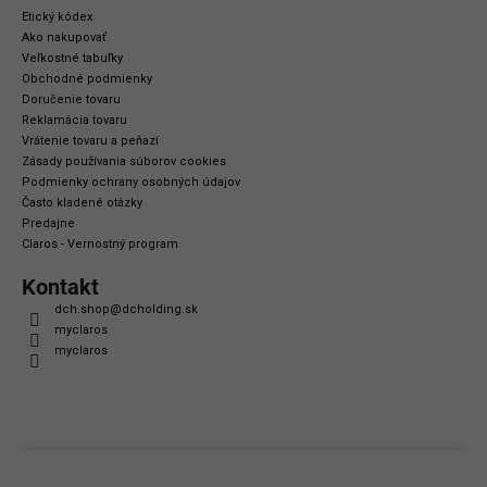
Etický kódex
Ako nakupovať
Veľkostné tabuľky
Obchodné podmienky
Doručenie tovaru
Reklamácia tovaru
Vrátenie tovaru a peňazí
Zásady používania súborov cookies
Podmienky ochrany osobných údajov
Často kladené otázky
Predajne
Claros - Vernostný program
Kontakt
dch.shop
@
dcholding.sk
myclaros
myclaros