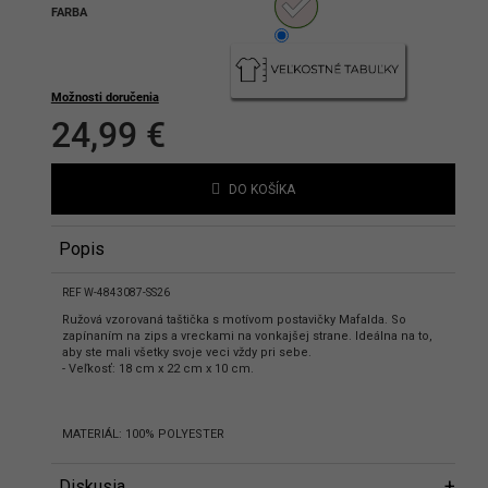
FARBA
hlasíte s podmienkami ochrany
bných údajov
Možnosti doručenia
24,99 €
Jednotková
cena:
DO KOŠÍKA
Popis
REF W-4843087-SS26
Ružová vzorovaná taštička s motívom postavičky Mafalda. So
zapínaním na zips a vreckami na vonkajšej strane. Ideálna na to,
aby ste mali všetky svoje veci vždy pri sebe.
- Veľkosť: 18 cm x 22 cm x 10 cm.
MATERIÁL: 100% POLYESTER
Diskusia