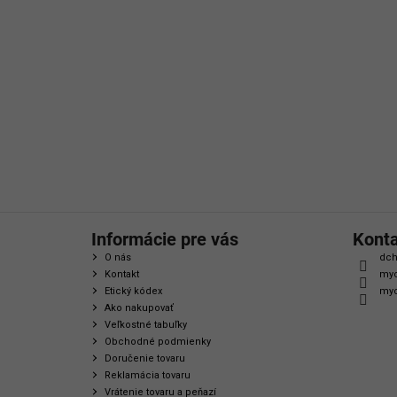
á
p
ä
t
i
e
Informácie pre vás
Kont
O nás
dch
Kontakt
myc
Etický kódex
myc
Ako nakupovať
Veľkostné tabuľky
Obchodné podmienky
Doručenie tovaru
Reklamácia tovaru
Vrátenie tovaru a peňazí