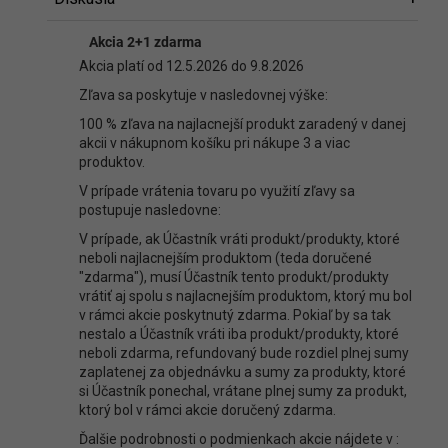
Diskusia
Akcia 2+1 zdarma
Buďte prvý, kto napíše príspevok k tejto položke.
Akcia platí od 12.5.2026 do 9.8.2026
Len registrovaní používatelia môžu pridávať príspevky. Prosím
Zľava sa poskytuje v nasledovnej výške:
prihláste sa
alebo sa
zaregistrujte
.
100 % zľava na najlacnejší produkt zaradený v danej
akcii v nákupnom košíku pri nákupe 3 a viac
produktov.
V prípade vrátenia tovaru po využití zľavy sa
postupuje nasledovne:
V prípade, ak Účastník vráti produkt/produkty, ktoré
neboli najlacnejším produktom (teda doručené
"zdarma"), musí Účastník tento produkt/produkty
vrátiť aj spolu s najlacnejším produktom, ktorý mu bol
v rámci akcie poskytnutý zdarma. Pokiaľ by sa tak
nestalo a Účastník vráti iba produkt/produkty, ktoré
neboli zdarma, refundovaný bude rozdiel plnej sumy
zaplatenej za objednávku a sumy za produkty, ktoré
si Účastník ponechal, vrátane plnej sumy za produkt,
ktorý bol v rámci akcie doručený zdarma.
Ďalšie podrobnosti o podmienkach akcie nájdete v :