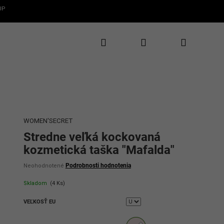
UP
Hľadať
Prihlásenie
Nákupný
✕
CLAROS
te 5€ zľavu
rvý nákup
košík
te novinky, zľavy
uzívne ponuky
WOMEN'SECRET
Stredne veľká kockovaná
kozmetická taška "Mafalda"
Priemerné
Podrobnosti hodnotenia
Neohodnotené
hodnotenie
produktu
Skladom
(4 Ks)
je
0,0
VEĽKOSŤ EU
z
5
ať 5€ zľavu
hviezdičiek.