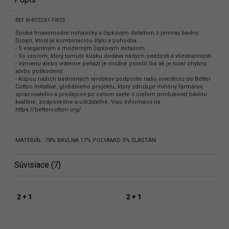
REF W-872261-FW25
Široké tmavomodré nohavičky s čipkovým detailom z jemnej bavlny.
Dizajn, ktorý je kombináciou štýlu a pohodlia.
- S elegantným a moderným čipkovým detailom.
- So vzorom, ktorý tomuto kúsku dodáva nádych sviežosti a všestrannosti.
- Výmenu alebo vrátenie peňazí je možné povoliť iba ak je tovar chybný
alebo poškodený.
- Kúpou našich bavlnených výrobkov podporíte našu investíciu do Better
Cotton Initiative, globálneho projektu, ktorý združuje milióny farmárov,
spracovateľov a predajcov po celom svete s cieľom produkovať bavlnu
kvalitne, zodpovedne a udržateľne. Viac informácií na
https://bettercotton.org/
MATERIÁL: 78% BAVLNA 17% POLYAMID 5% ELASTÁN
Súvisiace (7)
2 + 1
2 + 1