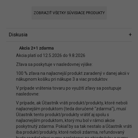
ZOBRAZIŤ VŠETKY SÚVISIACE PRODUKTY
Diskusia
Diskusia
Akcia 2+1 zdarma
Buďte prvý, kto napíše príspevok k tejto položke.
Akcia platí od 12.5.2026 do 9.8.2026
Len registrovaní používatelia môžu pridávať príspevky. Prosím
prihláste
Zľava sa poskytuje v nasledovnej výške:
sa
alebo sa
zaregistrujte
.
100 % zľava na najlacnejší produkt zaradený v danej akcii v
nákupnom košíku pri nákupe 3 a viac produktov.
V prípade vrátenia tovaru po využití zľavy sa postupuje
nasledovne:
V prípade, ak Účastník vráti produkt/produkty, ktoré neboli
najlacnejším produktom (teda doručené "zdarma"), musí
Účastník tento produkt/produkty vrátiť aj spolu s
najlacnejším produktom, ktorý mu bol v rámci akcie
poskytnutý zdarma. Pokiaľ by sa tak nestalo a Účastník vráti
iba produkt/produkty, ktoré neboli zdarma, refundovaný
bude rozdiel plnej sumy zaplatenej za objednávku a sumy