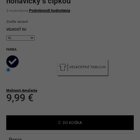
nohavičky s čipkou
Priemerné
Podrobnosti hodnotenia
2 hodnotenia
hodnotenie
produktu
Zvoľte variant
je
5,0
VEĽKOSŤ EU
z
5
hviezdičiek.
FARBA
Možnosti doručenia
9,99 €
Jednotková
cena:
DO KOŠÍKA
Popis