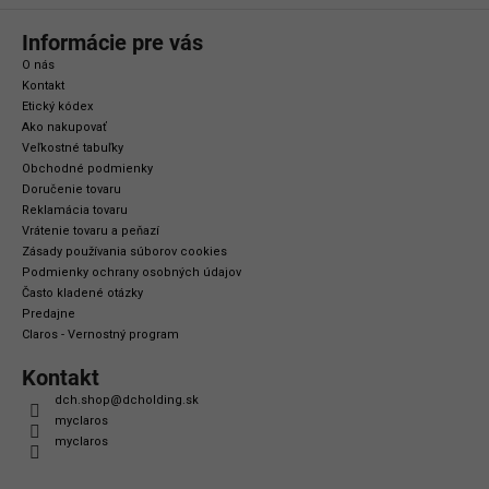
Informácie pre vás
O nás
Kontakt
Etický kódex
Ako nakupovať
Veľkostné tabuľky
Obchodné podmienky
Doručenie tovaru
Reklamácia tovaru
Vrátenie tovaru a peňazí
Zásady používania súborov cookies
Podmienky ochrany osobných údajov
Často kladené otázky
Predajne
Claros - Vernostný program
Kontakt
dch.shop
@
dcholding.sk
myclaros
myclaros