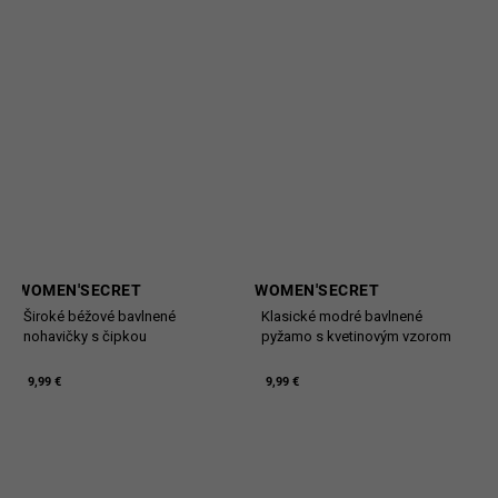
WOMEN'SECRET
WOMEN'SECRET
Široké béžové bavlnené
Klasické modré bavlnené
nohavičky s čipkou
pyžamo s kvetinovým vzorom
9,99 €
9,99 €