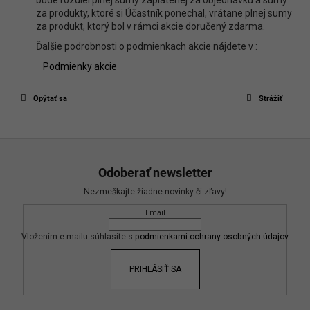
za produkty, ktoré si Účastník ponechal, vrátane plnej sumy
za produkt, ktorý bol v rámci akcie doručený zdarma.
Ďalšie podrobnosti o podmienkach akcie nájdete v :
Podmienky akcie
Opýtať sa
Strážiť
Z
á
Odoberať newsletter
p
Nezmeškajte žiadne novinky či zľavy!
ä
Email
t
i
Vložením e-mailu súhlasíte s
podmienkami ochrany osobných údajov
e
PRIHLÁSIŤ SA