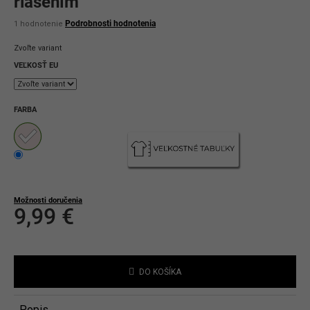
riasením
Priemerné
Podrobnosti hodnotenia
1 hodnotenie
hodnotenie
produktu
Zvoľte variant
je
5,0
VEĽKOSŤ EU
z
5
hviezdičiek.
FARBA
Možnosti doručenia
9,99 €
Jednotková
cena:
DO KOŠÍKA
Popis