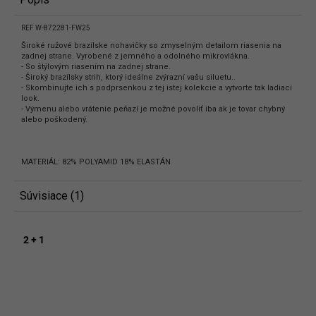
REF W-872281-FW25
Široké ružové brazílske nohavičky so zmyselným detailom riasenia na
zadnej strane. Vyrobené z jemného a odolného mikrovlákna.
- So štýlovým riasením na zadnej strane.
- Široký brazílsky strih, ktorý ideálne zvýrazní vašu siluetu..
- Skombinujte ich s podprsenkou z tej istej kolekcie a vytvorte tak ladiaci
look.
- Výmenu alebo vrátenie peňazí je možné povoliť iba ak je tovar chybný
alebo poškodený.
MATERIÁL: 82% POLYAMID 18% ELASTÁN
Súvisiace (1)
2 + 1