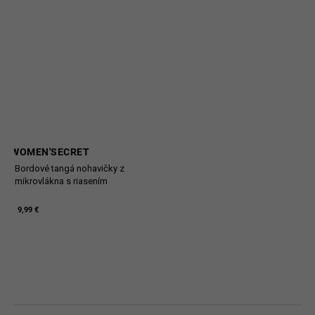
WOMEN'SECRET
Bordové tangá nohavičky z
mikrovlákna s riasením
9,99 €