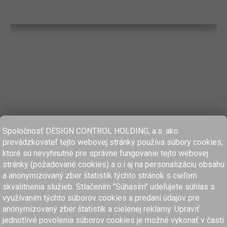
Spoločnosť DESIGN CONTROL HOLDING, a.s. ako
prevádzkovateľ tejto webovej stránky používa súbory cookies,
ktoré sú nevyhnutné pre správne fungovanie tejto webovej
stránky (požadované cookies) a o.i aj na personalizáciu obsahu
a anonymizovaný zber štatistík týchto stránok s cieľom
skvalitnenia služieb. Stlačením "Súhasím" udeľujete súhlas s
využívaním týchto súborov cookies a predaní údajov pre
anonymizovaný zber štatistík a cielenej reklamy. Upraviť
www.dcholding.sk
jednotlivé povolenia súborov cookies je možné vykonať v časti