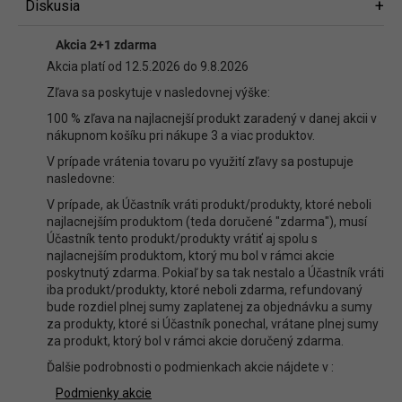
Diskusia
Diskusia
Akcia 2+1 zdarma
Buďte prvý, kto napíše príspevok k tejto položke.
Akcia platí od 12.5.2026 do 9.8.2026
Len registrovaní používatelia môžu pridávať príspevky. Prosím
prihláste
Zľava sa poskytuje v nasledovnej výške:
sa
alebo sa
zaregistrujte
.
100 % zľava na najlacnejší produkt zaradený v danej akcii v
nákupnom košíku pri nákupe 3 a viac produktov.
V prípade vrátenia tovaru po využití zľavy sa postupuje
nasledovne:
V prípade, ak Účastník vráti produkt/produkty, ktoré neboli
najlacnejším produktom (teda doručené "zdarma"), musí
Účastník tento produkt/produkty vrátiť aj spolu s
najlacnejším produktom, ktorý mu bol v rámci akcie
poskytnutý zdarma. Pokiaľ by sa tak nestalo a Účastník vráti
iba produkt/produkty, ktoré neboli zdarma, refundovaný
bude rozdiel plnej sumy zaplatenej za objednávku a sumy
za produkty, ktoré si Účastník ponechal, vrátane plnej sumy
za produkt, ktorý bol v rámci akcie doručený zdarma.
Ďalšie podrobnosti o podmienkach akcie nájdete v :
Podmienky akcie