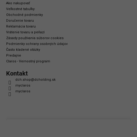
Ako nakupovať
Veľkostné tabuľky
Obchodné podmienky
Doručenie tovaru
Reklamácia tovaru
Vrátenie tovaru a peňazí
Zásady používania súborov cookies
Podmienky ochrany osobných údajov
Často kladené otázky
Predajne
Claros - Vernostný program
Kontakt
dch.shop
@
dcholding.sk
myclaros
myclaros