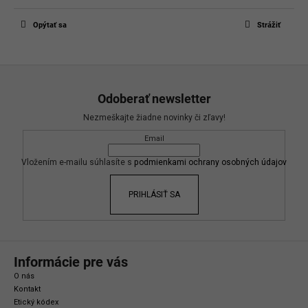
Opýtať sa
Strážiť
Z
á
Odoberať newsletter
p
Nezmeškajte žiadne novinky či zľavy!
ä
Email
t
i
Vložením e-mailu súhlasíte s
podmienkami ochrany osobných údajov
e
PRIHLÁSIŤ SA
Informácie pre vás
O nás
Kontakt
Etický kódex