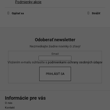
Podmienky akcie
Opýtať sa
Strážiť
Z
á
Odoberať newsletter
p
Nezmeškajte žiadne novinky či zľavy!
ä
Email
t
i
Vložením e-mailu súhlasíte s
podmienkami ochrany osobných údajov
e
PRIHLÁSIŤ SA
Informácie pre vás
O nás
Kontakt