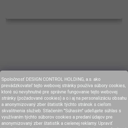
Spoločnosť DESIGN CONTROL HOLDING, a.s. ako
prevádzkovateľ tejto webovej stránky používa súbory cookies,
ktoré sú nevyhnutné pre správne fungovanie tejto webovej
stránky (požadované cookies) a o.i aj na personalizáciu obsahu
a anonymizovaný zber štatistík týchto stránok s cieľom
skvalitnenia služieb. Stlačením "Súhasím" udeľujete súhlas s
využívaním týchto súborov cookies a predaní údajov pre
anonymizovaný zber štatistík a cielenej reklamy. Upraviť
www.dcholding.sk