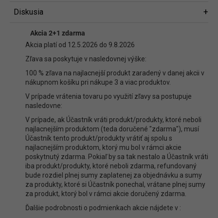
Diskusia
Diskusia
Akcia 2+1 zdarma
Buďte prvý, kto napíše príspevok k tejto položke.
Akcia platí od 12.5.2026 do 9.8.2026
Len registrovaní používatelia môžu pridávať príspevky. Prosím
prihláste
Zľava sa poskytuje v nasledovnej výške:
sa
alebo sa
zaregistrujte
.
100 % zľava na najlacnejší produkt zaradený v danej akcii v
nákupnom košíku pri nákupe 3 a viac produktov.
V prípade vrátenia tovaru po využití zľavy sa postupuje
nasledovne:
V prípade, ak Účastník vráti produkt/produkty, ktoré neboli
najlacnejším produktom (teda doručené "zdarma"), musí
Účastník tento produkt/produkty vrátiť aj spolu s
najlacnejším produktom, ktorý mu bol v rámci akcie
poskytnutý zdarma. Pokiaľ by sa tak nestalo a Účastník vráti
iba produkt/produkty, ktoré neboli zdarma, refundovaný
bude rozdiel plnej sumy zaplatenej za objednávku a sumy
za produkty, ktoré si Účastník ponechal, vrátane plnej sumy
za produkt, ktorý bol v rámci akcie doručený zdarma.
Ďalšie podrobnosti o podmienkach akcie nájdete v :