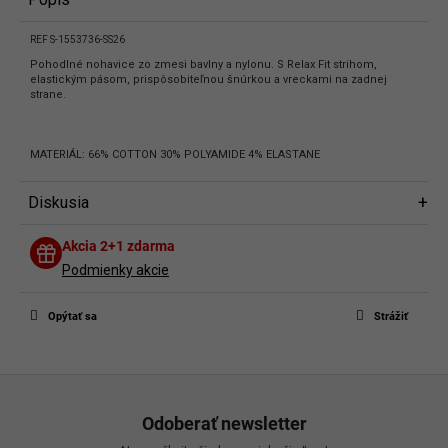
REF S-1553736-SS26
Pohodlné nohavice zo zmesi bavlny a nylonu. S Relax Fit strihom,
elastickým pásom, prispôsobiteľnou šnúrkou a vreckami na zadnej
strane.
MATERIÁL: 66% COTTON 30% POLYAMIDE 4% ELASTANE
Diskusia
Diskusia
Akcia 2+1 zdarma
Buďte prvý, kto napíše príspevok k tejto položke.
Podmienky akcie
Len registrovaní používatelia môžu pridávať príspevky. Prosím
prihláste
sa
alebo sa
zaregistrujte
.
Opýtať sa
Strážiť
Z
á
Odoberať newsletter
p