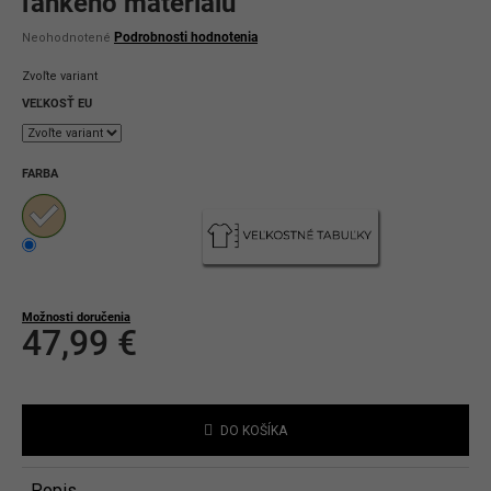
ľahkého materiálu
Priemerné
Podrobnosti hodnotenia
Neohodnotené
hodnotenie
produktu
Zvoľte variant
je
0,0
VEĽKOSŤ EU
z
5
hviezdičiek.
FARBA
Možnosti doručenia
47,99 €
Jednotková
cena:
DO KOŠÍKA
Popis