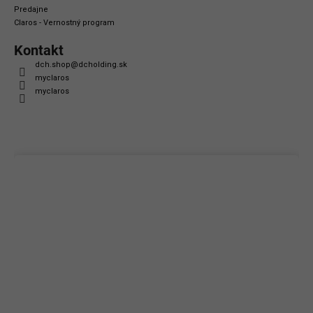
Predajne
Claros - Vernostný program
Kontakt
dch.shop
@
dcholding.sk
myclaros
myclaros