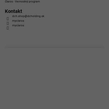
Claros - Vernostný program
Kontakt
dch.shop
@
dcholding.sk
myclaros
myclaros