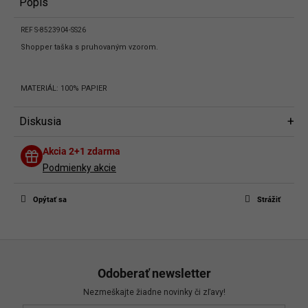
Popis
REF S-8523904-SS26
Shopper taška s pruhovaným vzorom.
MATERIÁL: 100% PAPIER
Diskusia
Diskusia
Akcia 2+1 zdarma
Buďte prvý, kto napíše príspevok k tejto položke.
Podmienky akcie
Len registrovaní používatelia môžu pridávať príspevky. Prosím
prihláste
sa
alebo sa
zaregistrujte
.
Opýtať sa
Strážiť
Z
á
Odoberať newsletter
p
Nezmeškajte žiadne novinky či zľavy!
ä