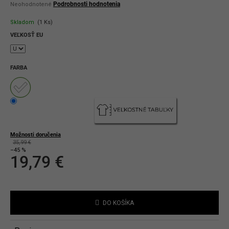
Priemerné
Podrobnosti hodnotenia
Neohodnotené
hodnotenie
produktu
Skladom
(1 Ks)
je
0,0
VEĽKOSŤ EU
z
5
hviezdičiek.
FARBA
Možnosti doručenia
35,99 €
–45 %
19,79 €
Jednotková
cena:
DO KOŠÍKA