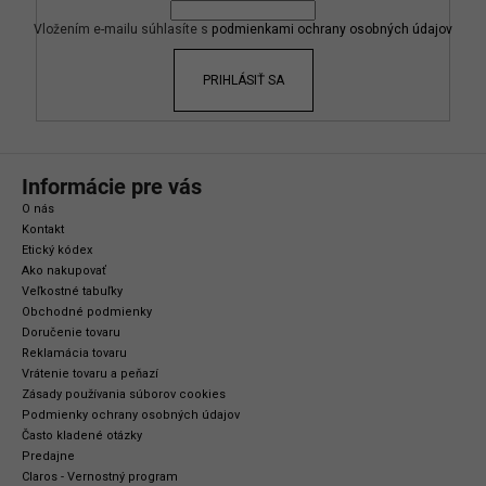
t
i
Vložením e-mailu súhlasíte s
podmienkami ochrany osobných údajov
e
PRIHLÁSIŤ SA
Informácie pre vás
O nás
Kontakt
Etický kódex
Ako nakupovať
Veľkostné tabuľky
Obchodné podmienky
Doručenie tovaru
Reklamácia tovaru
Vrátenie tovaru a peňazí
Zásady používania súborov cookies
Podmienky ochrany osobných údajov
Často kladené otázky
Predajne
Claros - Vernostný program