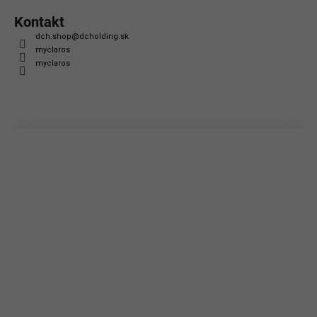
Kontakt
dch.shop
@
dcholding.sk
myclaros
myclaros