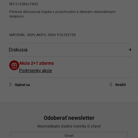
REF S-122842-FW25
Pletená džersejová čiapka s podohnutím a vtkaným dekoratívnym
detailom.
MATERIÁL: 050% AKRYL 050% POLYESTER
Diskusia
Diskusia
Akcia 2+1 zdarma
Buďte prvý, kto napíše príspevok k tejto položke.
Podmienky akcie
Len registrovaní používatelia môžu pridávať príspevky. Prosím
prihláste
sa
alebo sa
zaregistrujte
.
Opýtať sa
Strážiť
Z
á
Odoberať newsletter
p
Nezmeškajte žiadne novinky či zľavy!
ä
Email