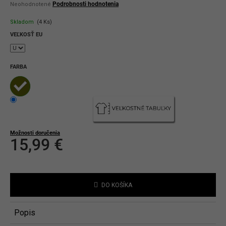
Priemerné
Podrobnosti hodnotenia
Neohodnotené
hodnotenie
produktu
Skladom
(4 Ks)
je
0,0
VEĽKOSŤ EU
z
5
hviezdičiek.
FARBA
Možnosti doručenia
15,99 €
Jednotková
cena:
DO KOŠÍKA
Popis