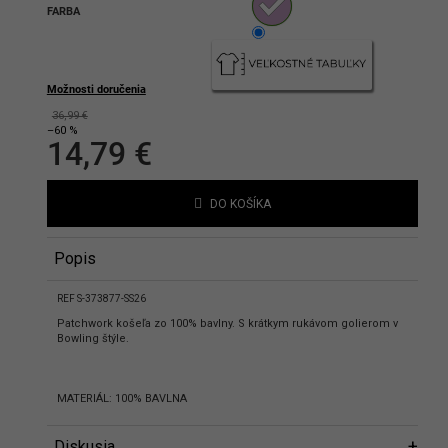
FARBA
hlasíte s podmienkami ochrany
bných údajov
Možnosti doručenia
36,99 €
–60 %
14,79 €
Jednotková
cena:
DO KOŠÍKA
Popis
REF S-373877-SS26
Patchwork košeľa zo 100% bavlny. S krátkym rukávom golierom v
Bowling štýle.
MATERIÁL: 100% BAVLNA
Diskusia