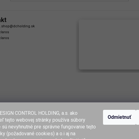
akt
.shop
@
dcholding.sk
laros
laros
ESIGN CONTROL HOLDING, a.s. ako
Odmietnuť
ľ tejto webovej stránky používa súbory
é sú nevyhnutné pre správne fungovanie tejto
ky (požadované cookies) a o.i aj na