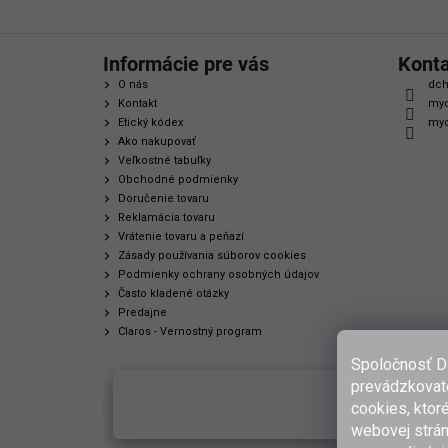
Informácie pre vás
Kont
O nás
dch
Kontakt
myc
Etický kódex
myc
Ako nakupovať
Veľkostné tabuľky
Obchodné podmienky
Doručenie tovaru
Reklamácia tovaru
Vrátenie tovaru a peňazí
Zásady používania súborov cookies
Podmienky ochrany osobných údajov
Často kladené otázky
Predajne
Claros - Vernostný program
Spoločnosť D
prevádzkovate
cookies, ktor
webovej strán