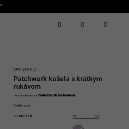
UP
Hľadať
Prihlásenie
Nákupný
✕
CLAROS
te 5€ zľavu
rvý nákup
košík
te novinky, zľavy
uzívne ponuky
SPRINGFIELD
Patchwork košeľa s krátkym
rukávom
Priemerné
Podrobnosti hodnotenia
Neohodnotené
hodnotenie
produktu
Zvoľte variant
je
0,0
VEĽKOSŤ EU
z
5
ať 5€ zľavu
hviezdičiek.