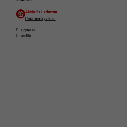
Diskusia
Akcia 2+1 zdarma
Buďte prvý, kto napíše príspevok k tejto položke.
Podmienky akcie
Len registrovaní používatelia môžu pridávať príspevky. Prosím
prihláste sa
alebo sa
zaregistrujte
.
Opýtať sa
Strážiť