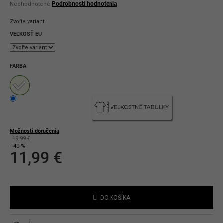
Priemerné
Podrobnosti hodnotenia
Neohodnotené
hodnotenie
produktu
Zvoľte variant
je
0,0
VEĽKOSŤ EU
z
5
hviezdičiek.
FARBA
Možnosti doručenia
19,99 €
–40 %
11,99 €
Jednotková
cena:
DO KOŠÍKA