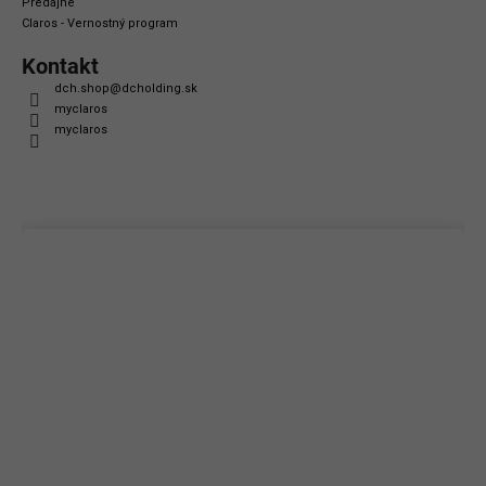
Predajne
Claros - Vernostný program
Kontakt
dch.shop
@
dcholding.sk
myclaros
myclaros