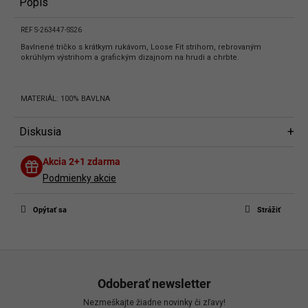
Popis
REF S-263447-SS26
Bavlnené tričko s krátkym rukávom, Loose Fit strihom, rebrovaným
okrúhlym výstrihom a grafickým dizajnom na hrudi a chrbte.
MATERIÁL: 100% BAVLNA
Diskusia
Diskusia
Akcia 2+1 zdarma
Buďte prvý, kto napíše príspevok k tejto položke.
Podmienky akcie
Len registrovaní používatelia môžu pridávať príspevky. Prosím
prihláste
sa
alebo sa
zaregistrujte
.
Opýtať sa
Strážiť
Z
á
Odoberať newsletter
p
Nezmeškajte žiadne novinky či zľavy!