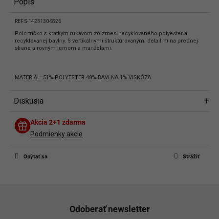
Popis
REF S-1423130-SS26
Polo tričko s krátkym rukávom zo zmesi recyklovaného polyester a
recyklovanej bavlny. S vertikálnymi štruktúrovanými detailmi na prednej
strane a rovným lemom a manžetami.
MATERIÁL: 51% POLYESTER 48% BAVLNA 1% VISKÓZA
Diskusia
Diskusia
Akcia 2+1 zdarma
Buďte prvý, kto napíše príspevok k tejto položke.
Podmienky akcie
Len registrovaní používatelia môžu pridávať príspevky. Prosím
prihláste
sa
alebo sa
zaregistrujte
.
Opýtať sa
Strážiť
Z
á
Odoberať newsletter
p