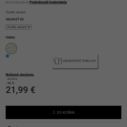
Priemerné
Podrobnosti hodnotenia
Neohodnotené
hodnotenie
produktu
Zvoľte variant
je
0,0
VEĽKOSŤ EU
z
5
hviezdičiek.
FARBA
Možnosti doručenia
39,99 €
–45 %
21,99 €
Jednotková
cena:
DO KOŠÍKA