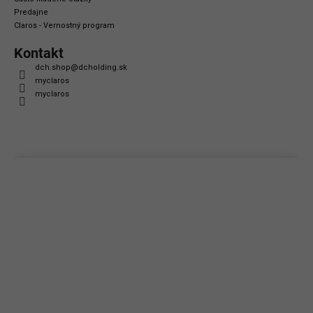
Predajne
Claros - Vernostný program
Kontakt
dch.shop
@
dcholding.sk
myclaros
myclaros