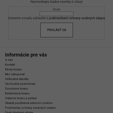
Nezmeškajte žiadne novinky či zľavy!
ä
Email
t
i
Vložením e-mailu súhlasíte s
podmienkami ochrany osobných údajov
e
PRIHLÁSIŤ SA
Informácie pre vás
O nás
Kontakt
Etický kódex
Ako nakupovať
Veľkostné tabuľky
Obchodné podmienky
Doručenie tovaru
Reklamácia tovaru
Vrátenie tovaru a peňazí
Zásady používania súborov cookies
Podmienky ochrany osobných údajov
Často kladené otázky