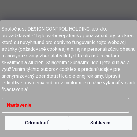
Spoločnosť DESIGN CONTROL HOLDING, a.s. ako
prevádzkovateľ tejto webovej stránky používa súbory cookies,
ktoré sú nevyhnutné pre správne fungovanie tejto webovej
stránky (požadované cookies) a o.i aj na personalizáciu obsahu
a anonymizovaný zber štatistík týchto stránok s cieľom
skvalitnenia služieb. Stlačením "Súhasím" udeľujete súhlas s
využívaním týchto súborov cookies a predaní údajov pre
anonymizovaný zber štatistík a cielenej reklamy. Upraviť
www.dcholding.sk
jednotlivé povolenia súborov cookies je možné vykonať v časti
"Nastavenia".
women'secret
SPRINGFIELD
women'secret
SPRINGFIELD
Nastavenie
Copyright 2026
MyClaros.sk
. Všetky práva vyhradené.
Upraviť nastavenie cookies
Odmietnuť
Súhlasím