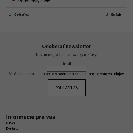
Buďte prvý, kto napíše príspevok k tejto položke.
Podmienky akcie
Len registrovaní používatelia môžu pridávať príspevky. Prosím
prihláste
sa
alebo sa
zaregistrujte
.
Opýtať sa
Strážiť
Z
á
Odoberať newsletter
p
Nezmeškajte žiadne novinky či zľavy!
ä
Email
t
i
Vložením e-mailu súhlasíte s
podmienkami ochrany osobných údajov
e
PRIHLÁSIŤ SA
Informácie pre vás
O nás
Kontakt