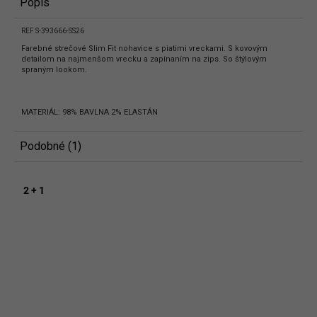
Popis
REF S-393666-SS26
Farebné strečové Slim Fit nohavice s piatimi vreckami. S kovovým
detailom na najmenšom vrecku a zapínaním na zips. So štýlovým
spraným lookom.
MATERIÁL: 98% BAVLNA 2% ELASTÁN
Podobné (1)
2 + 1