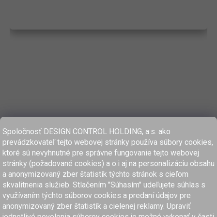
Spoločnosť DESIGN CONTROL HOLDING, a.s. ako
prevádzkovateľ tejto webovej stránky používa súbory cookies,
ktoré sú nevyhnutné pre správne fungovanie tejto webovej
stránky (požadované cookies) a o.i aj na personalizáciu obsahu
a anonymizovaný zber štatistík týchto stránok s cieľom
skvalitnenia služieb. Stlačením "Súhasím" udeľujete súhlas s
využívaním týchto súborov cookies a predaní údajov pre
anonymizovaný zber štatistík a cielenej reklamy. Upraviť
www.dcholding.sk
jednotlivé povolenia súborov cookies je možné vykonať v časti