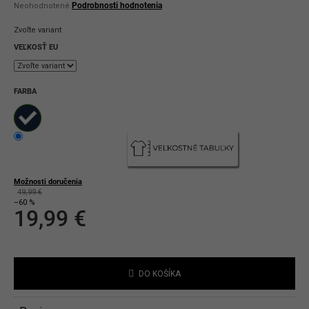
Priemerné
Podrobnosti hodnotenia
Neohodnotené
hodnotenie
produktu
Zvoľte variant
je
0,0
VEĽKOSŤ EU
z
5
hviezdičiek.
FARBA
Možnosti doručenia
49,99 €
–60 %
19,99 €
Jednotková
cena:
DO KOŠÍKA