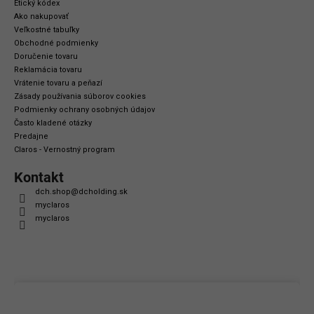
Etický kódex
Ako nakupovať
Veľkostné tabuľky
Obchodné podmienky
Doručenie tovaru
Reklamácia tovaru
Vrátenie tovaru a peňazí
Zásady používania súborov cookies
Podmienky ochrany osobných údajov
Často kladené otázky
Predajne
Claros - Vernostný program
Kontakt
dch.shop
@
dcholding.sk
myclaros
myclaros