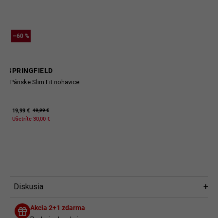
–60 %
SPRINGFIELD
Pánske Slim Fit nohavice
19,99 €
49,99 €
Ušetríte 30,00 €
Diskusia
Diskusia
Akcia 2+1 zdarma