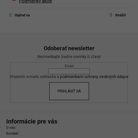
Buďte prvý, kto napíše príspevok k tejto položke.
Podmienky akcie
Len registrovaní používatelia môžu pridávať príspevky. Prosím
prihláste
sa
alebo sa
zaregistrujte
.
Opýtať sa
Strážiť
Z
á
Odoberať newsletter
p
Nezmeškajte žiadne novinky či zľavy!
ä
Email
t
i
Vložením e-mailu súhlasíte s
podmienkami ochrany osobných údajov
e
PRIHLÁSIŤ SA
Informácie pre vás
O nás
Kontakt