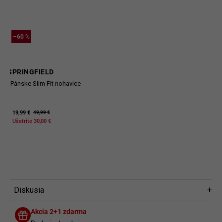
–60 %
SPRINGFIELD
Pánske Slim Fit nohavice
19,99 €
49,99 €
Ušetríte 30,00 €
Diskusia
Diskusia
Akcia 2+1 zdarma