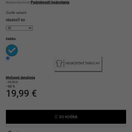
Priemerné
Podrobnosti hodnotenia
Neohodnotené
hodnotenie
produktu
Zvoľte variant
je
0,0
VEĽKOSŤ EU
z
5
hviezdičiek.
FARBA
Možnosti doručenia
49,99 €
–60 %
19,99 €
Jednotková
cena:
DO KOŠÍKA