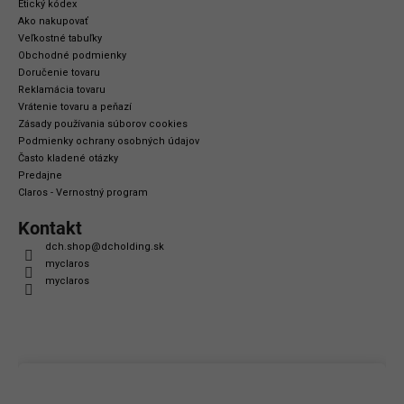
Etický kódex
Ako nakupovať
Veľkostné tabuľky
Obchodné podmienky
Doručenie tovaru
Reklamácia tovaru
Vrátenie tovaru a peňazí
Zásady používania súborov cookies
Podmienky ochrany osobných údajov
Často kladené otázky
Predajne
Claros - Vernostný program
Kontakt
dch.shop
@
dcholding.sk
myclaros
myclaros