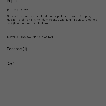
Popis
REF S-392816-FW25
Strečové nohavice so Slim Fit strihom a piatimi vreckami. S nepravým
detailom prešitia na najmenšom vrecku a zapínaním na zips. Farebné a
so štýlovým obnoseným lookom.
MATERIÁL: 99% BAVLNA 1% ELASTÁN
Podobné (1)
2 + 1