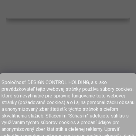
Spoločnosť DESIGN CONTROL HOLDING, a.s. ako
prevádzkovateľ tejto webovej stránky používa súbory cookies,
ktoré sú nevyhnutné pre správne fungovanie tejto webovej
stránky (požadované cookies) a o.i aj na personalizáciu obsahu
a anonymizovaný zber štatistík týchto stránok s cieľom
skvalitnenia služieb. Stlačením "Súhasím" udeľujete súhlas s
využívaním týchto súborov cookies a predaní údajov pre
anonymizovaný zber štatistík a cielenej reklamy. Upraviť
www.dcholding.sk
jednotlivé povolenia súborov cookies je možné vykonať v časti