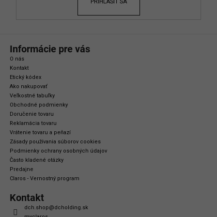
PRIHLÁSIŤ SA
Informácie pre vás
O nás
Kontakt
Etický kódex
Ako nakupovať
Veľkostné tabuľky
Obchodné podmienky
Doručenie tovaru
Reklamácia tovaru
Vrátenie tovaru a peňazí
Zásady používania súborov cookies
Podmienky ochrany osobných údajov
Často kladené otázky
Predajne
Claros - Vernostný program
Kontakt
dch.shop
@
dcholding.sk
myclaros