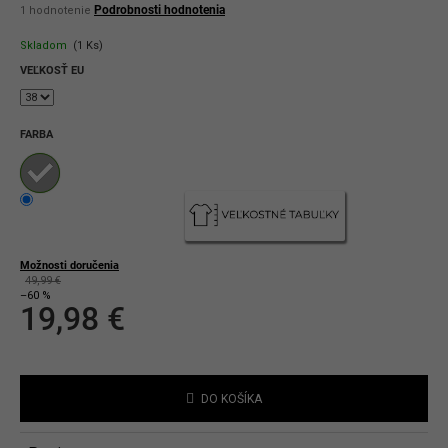
Priemerné
Podrobnosti hodnotenia
1 hodnotenie
hodnotenie
produktu
Skladom
(1 Ks)
je
5,0
VEĽKOSŤ EU
z
5
hviezdičiek.
FARBA
Možnosti doručenia
49,99 €
–60 %
19,98 €
Jednotková
cena:
DO KOŠÍKA