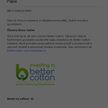
Popis
REF S-1558225-FW24
Slim fit chinos nohavice zo štrukturovanej látky. Zadné vrecká s
gombíkom.
Členovia Better Cotton
Sme hrdí na to, že sme členmi Better Cotton.
Výberom našich
bavlnených produktov podporíte našu investíciu do Better Cotton
Initiative, ktorá pomáha pestovateľom bavlny prežiť a prosperovať a
zároveň chrániť a obnovovať životné prostredie.
Viac informácií na
bettercotton.org/massbalance
Model má veľkosť
42.