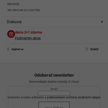
MATERIÁL:
94% BAVLNA 6% ELASTÁN
Diskusia
Diskusia
Akcia 2+1 zdarma
Buďte prvý, kto napíše príspevok k tejto položke.
Podmienky akcie
Len registrovaní používatelia môžu pridávať príspevky. Prosím
prihláste
sa
alebo sa
zaregistrujte
.
Opýtať sa
Strážiť
Z
á
Odoberať newsletter
p
Nezmeškajte žiadne novinky či zľavy!
ä
Email
t
i
Vložením e-mailu súhlasíte s
podmienkami ochrany osobných údajov
e