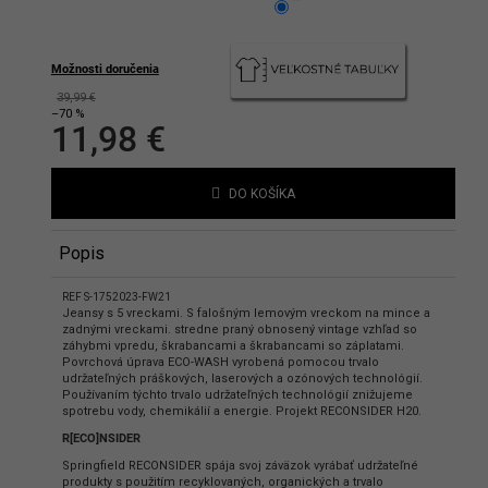
hlasíte s podmienkami ochrany
bných údajov
Možnosti doručenia
39,99 €
–70 %
11,98 €
Jednotková
cena:
DO KOŠÍKA
Popis
REF S-1752023-FW21
Jeansy s 5 vreckami. S falošným lemovým vreckom na mince a
zadnými vreckami. stredne praný obnosený vintage vzhľad so
záhybmi vpredu, škrabancami a škrabancami so záplatami.
Povrchová úprava ECO-WASH vyrobená pomocou trvalo
udržateľných práškových, laserových a ozónových technológií.
Používaním týchto trvalo udržateľných technológií znižujeme
spotrebu vody, chemikálií a energie. Projekt RECONSIDER H20.
R[ECO]NSIDER
Springfield RECONSIDER spája svoj záväzok vyrábať udržateľné
produkty s použitím recyklovaných, organických a trvalo