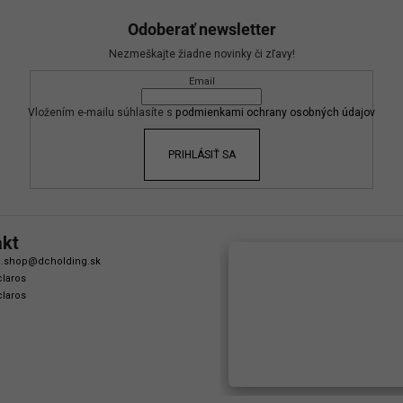
Odoberať newsletter
Nezmeškajte žiadne novinky či zľavy!
Email
Vložením e-mailu súhlasíte s
podmienkami ochrany osobných údajov
PRIHLÁSIŤ SA
akt
.shop
@
dcholding.sk
laros
laros