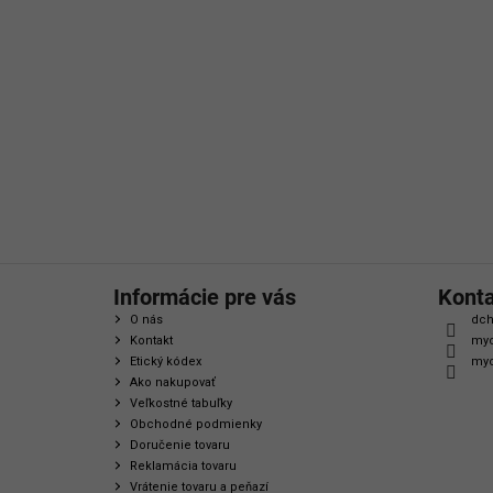
á
p
ä
t
i
e
Informácie pre vás
Kont
O nás
dch
Kontakt
myc
Etický kódex
myc
Ako nakupovať
Veľkostné tabuľky
Obchodné podmienky
Doručenie tovaru
Reklamácia tovaru
Vrátenie tovaru a peňazí