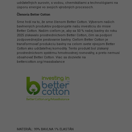
udržateľných surovín, s vodou, chemikáliami a technológiami na
úsporu energie vo svojich výrobných procesoch.
Členovia Better Cotton
Sme hrdí na to, že sme členom Better Cotton. Výberom našich
bavlnených produktov podporujete našu investíciu do misie
Better Cotton. Naším cieľom je, aby sa 50 % našej bavlny do roku
2025 získavalo prostredníctvom Better Cotton, čím sa podporí
zodpovednejšie pestovanie bavlny. Cieľom Better Cotton je
transformovať produkciu bavlny na celom svete vývojom Better
Cotton ako udržateľnej komodity. Tento produkt bol získaný
prostredníctvom systému hmotnostnej rovnováhy, a preto nemusí
obsahovať Better Cotton. Viac sa dozviete na
bettercotton.org/massbalance
MATERIÁL: 99% BAVLNA 1% ELASTÁN