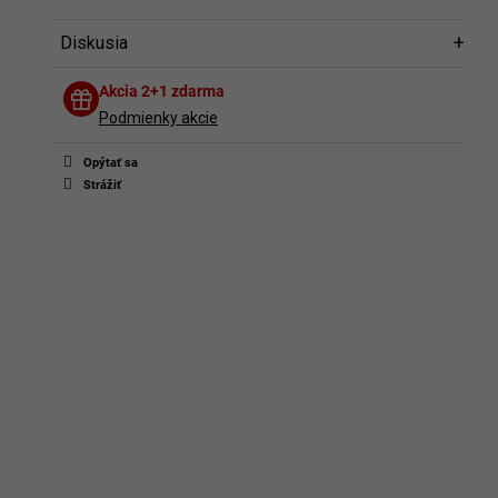
Diskusia
Diskusia
Akcia 2+1 zdarma
Buďte prvý, kto napíše príspevok k tejto položke.
Podmienky akcie
Len registrovaní používatelia môžu pridávať príspevky. Prosím
prihláste sa
alebo sa
zaregistrujte
.
Opýtať sa
Strážiť