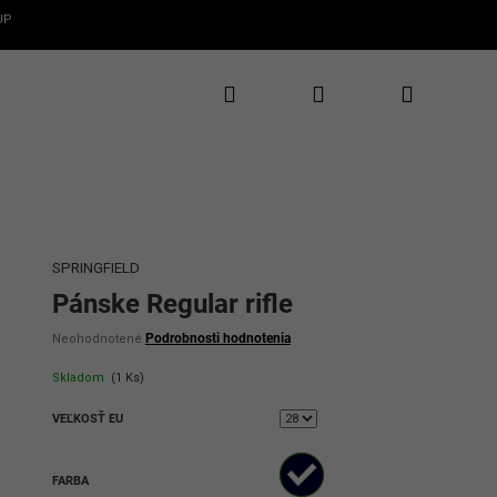
UP
Hľadať
Prihlásenie
Nákupný
✕
CLAROS
te 5€ zľavu
rvý nákup
košík
te novinky, zľavy
uzívne ponuky
SPRINGFIELD
Pánske Regular rifle
Priemerné
Podrobnosti hodnotenia
Neohodnotené
hodnotenie
produktu
Skladom
(1 Ks)
je
0,0
VEĽKOSŤ EU
z
5
hviezdičiek.
ať 5€ zľavu
FARBA