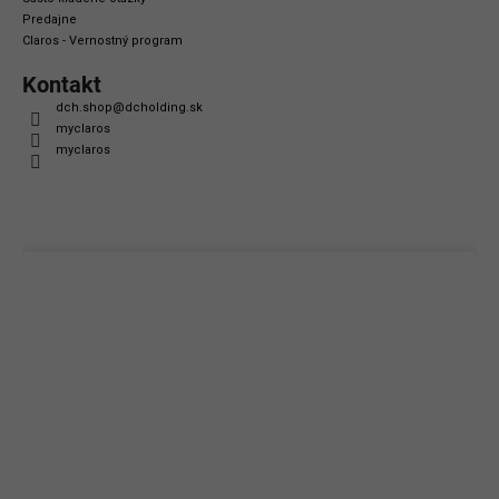
Predajne
Claros - Vernostný program
Kontakt
dch.shop
@
dcholding.sk
myclaros
myclaros