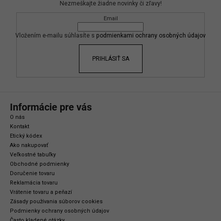
Nezmeškajte žiadne novinky či zľavy!
ä
Email
t
i
Vložením e-mailu súhlasíte s
podmienkami ochrany osobných údajov
e
PRIHLÁSIŤ SA
Informácie pre vás
O nás
Kontakt
Etický kódex
Ako nakupovať
Veľkostné tabuľky
Obchodné podmienky
Doručenie tovaru
Reklamácia tovaru
Vrátenie tovaru a peňazí
Zásady používania súborov cookies
Podmienky ochrany osobných údajov
Často kladené otázky