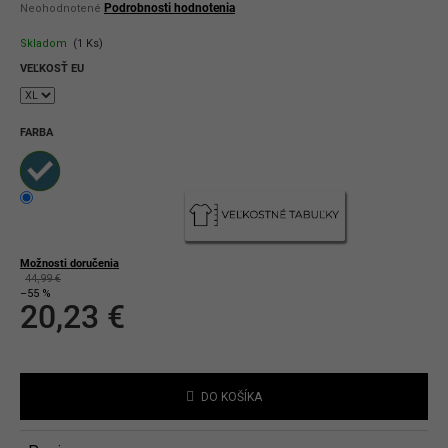
Priemerné
Podrobnosti hodnotenia
Neohodnotené
hodnotenie
produktu
Skladom
(1 Ks)
je
0,0
VEĽKOSŤ EU
z
5
hviezdičiek.
FARBA
Možnosti doručenia
44,99 €
–55 %
20,23 €
Jednotková
cena:
DO KOŠÍKA