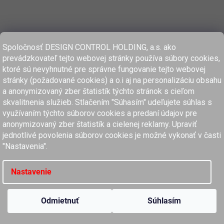
Spoločnosť DESIGN CONTROL HOLDING, a.s. ako
prevádzkovateľ tejto webovej stránky používa súbory cookies,
ktoré sú nevyhnutné pre správne fungovanie tejto webovej
stránky (požadované cookies) a o.i aj na personalizáciu obsahu
a anonymizovaný zber štatistík týchto stránok s cieľom
skvalitnenia služieb. Stlačením "Súhasím" udeľujete súhlas s
využívaním týchto súborov cookies a predaní údajov pre
anonymizovaný zber štatistík a cielenej reklamy. Upraviť
www.dcholding.sk
jednotlivé povolenia súborov cookies je možné vykonať v časti
"Nastavenia".
women'secret
SPRINGFIELD
women'secret
SPRINGFIELD
Nastavenie
Copyright 2026
MyClaros.sk
. Všetky práva vyhradené.
Upraviť nastavenie cookies
Odmietnuť
Súhlasím