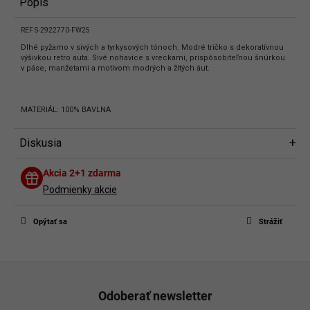
Popis
REF S-2922770-FW25
Dlhé pyžamo v sivých a tyrkysových tónoch. Modré tričko s dekoratívnou
výšivkou retro auta. Sivé nohavice s vreckami, prispôsobiteľnou šnúrkou
v páse, manžetami a motívom modrých a žltých áut.
MATERIÁL: 100% BAVLNA
Diskusia
Diskusia
Akcia 2+1 zdarma
Buďte prvý, kto napíše príspevok k tejto položke.
Podmienky akcie
Len registrovaní používatelia môžu pridávať príspevky. Prosím
prihláste
sa
alebo sa
zaregistrujte
.
Opýtať sa
Strážiť
Z
á
Odoberať newsletter
p