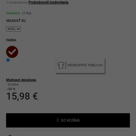
Priemerné
Podrobnosti hodnotenia
1 hodnotenie
hodnotenie
produktu
Skladom
(1 Ks)
je
5,0
VEĽKOSŤ EU
z
5
hviezdičiek.
FARBA
Možnosti doručenia
31,99 €
–50 %
15,98 €
Jednotková
cena:
DO KOŠÍKA