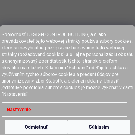
Spoločnosť DESIGN CONTROL HOLDING, a.s. ako
prevádzkovateľ tejto webovej stránky používa súbory cookies,
ktoré sú nevyhnutné pre správne fungovanie tejto webovej
stránky (požadované cookies) a o.i aj na personalizáciu obsahu
a anonymizovaný zber štatistík týchto stránok s cieľom
skvalitnenia služieb. Stlačením "Súhasím" udeľujete súhlas s
využívaním týchto súborov cookies a predaní údajov pre
anonymizovaný zber štatistík a cielenej reklamy. Upraviť
www.dcholding.sk
jednotlivé povolenia súborov cookies je možné vykonať v časti
"Nastavenia".
women'secret
SPRINGFIELD
women'secret
SPRINGFIELD
Nastavenie
Copyright 2026
MyClaros.sk
. Všetky práva vyhradené.
Upraviť nastavenie cookies
Odmietnuť
Súhlasím