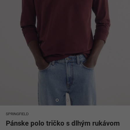
á
j
s
ť
?
HĽADAŤ
O
d
p
o
r
ú
č
a
SPRINGFIELD
m
Pánske polo tričko s dlhým rukávom
e