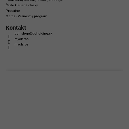
Často kladené otázky
Predajne
Claros - Vernostný program
Kontakt
dch.shop
@
dcholding.sk
myclaros
myclaros