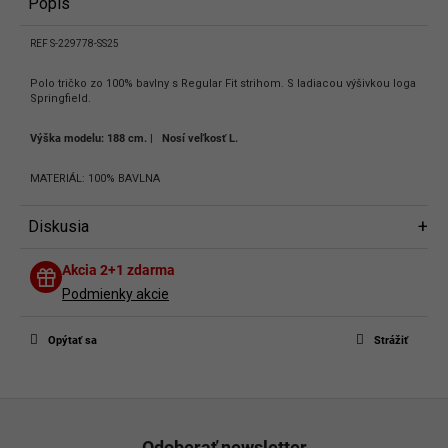
Popis
REF S-229778-SS25
Polo tričko zo 100% bavlny s Regular Fit strihom. S ladiacou výšivkou loga
Springfield.
Výška modelu: 188 cm. |
Nosí veľkosť L.
MATERIÁL: 100% BAVLNA
Diskusia
Diskusia
Akcia 2+1 zdarma
Buďte prvý, kto napíše príspevok k tejto položke.
Podmienky akcie
Len registrovaní používatelia môžu pridávať príspevky. Prosím
prihláste
sa
alebo sa
zaregistrujte
.
Opýtať sa
Strážiť
Z
á
Odoberať newsletter