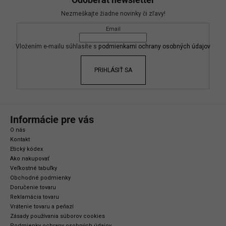
p
Nezmeškajte žiadne novinky či zľavy!
ä
Email
t
i
Vložením e-mailu súhlasíte s
podmienkami ochrany osobných údajov
e
PRIHLÁSIŤ SA
Informácie pre vás
O nás
Kontakt
Etický kódex
Ako nakupovať
Veľkostné tabuľky
Obchodné podmienky
Doručenie tovaru
Reklamácia tovaru
Vrátenie tovaru a peňazí
Zásady používania súborov cookies
Podmienky ochrany osobných údajov