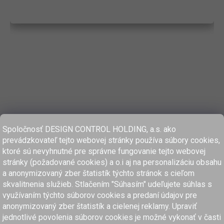
Spoločnosť DESIGN CONTROL HOLDING, a.s. ako
prevádzkovateľ tejto webovej stránky používa súbory cookies,
ktoré sú nevyhnutné pre správne fungovanie tejto webovej
stránky (požadované cookies) a o.i aj na personalizáciu obsahu
a anonymizovaný zber štatistík týchto stránok s cieľom
skvalitnenia služieb. Stlačením "Súhasím" udeľujete súhlas s
využívaním týchto súborov cookies a predaní údajov pre
anonymizovaný zber štatistík a cielenej reklamy. Upraviť
www.dcholding.sk
jednotlivé povolenia súborov cookies je možné vykonať v časti