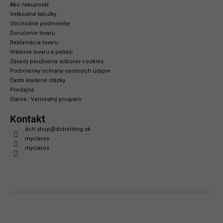
Ako nakupovať
Veľkostné tabuľky
Obchodné podmienky
Doručenie tovaru
Reklamácia tovaru
Vrátenie tovaru a peňazí
Zásady používania súborov cookies
Podmienky ochrany osobných údajov
Často kladené otázky
Predajne
Claros - Vernostný program
Kontakt
dch.shop
@
dcholding.sk
myclaros
myclaros