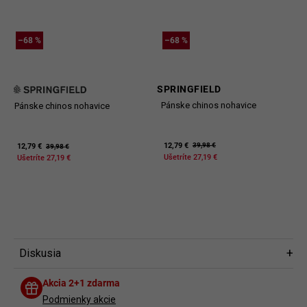
–68 %
–68 %
SPRINGFIELD
Pánske chinos nohavice
Pánske chinos nohavice
12,79 €
39,98 €
12,79 €
39,98 €
Ušetríte 27,19 €
Ušetríte 27,19 €
Diskusia
Diskusia
Akcia 2+1 zdarma
Buďte prvý, kto napíše príspevok k tejto položke.
Podmienky akcie