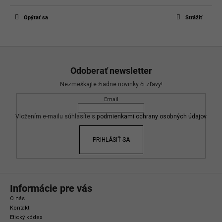
Len registrovaní používatelia môžu pridávať príspevky. Prosím
prihláste
sa
alebo sa
zaregistrujte
.
Opýtať sa
Strážiť
Z
á
Odoberať newsletter
p
Nezmeškajte žiadne novinky či zľavy!
ä
Email
t
i
Vložením e-mailu súhlasíte s
podmienkami ochrany osobných údajov
e
PRIHLÁSIŤ SA
Informácie pre vás
O nás
Kontakt
Etický kódex