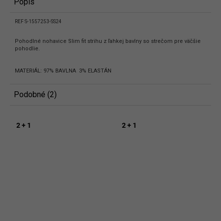
Popis
REF S-1557253-SS24
Pohodlné nohavice Slim fit strihu z ľahkej bavlny so strečom pre väčšie
pohodlie.
MATERIÁL: 97% BAVLNA 3% ELASTÁN
Podobné (2)
2 + 1
2 + 1