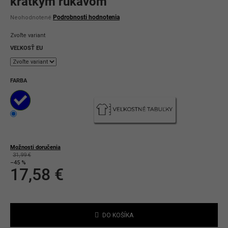
krátkym rukávom
Priemerné
Podrobnosti hodnotenia
Neohodnotené
hodnotenie
produktu
Zvoľte variant
je
0,0
VEĽKOSŤ EU
z
5
hviezdičiek.
FARBA
Možnosti doručenia
31,99 €
–45 %
17,58 €
Jednotková
cena:
DO KOŠÍKA