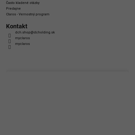
Často kladené otázky
Predajne
Claros - Vernostný program
Kontakt
dch.shop
@
dcholding.sk
myclaros
myclaros