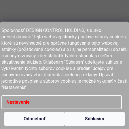
Spoločnosť DESIGN CONTROL HOLDING, a.s. ako
prevádzkovateľ tejto webovej stránky používa súbory cookies,
ktoré sú nevyhnutné pre správne fungovanie tejto webovej
stránky (požadované cookies) a o.i aj na personalizáciu obsahu
a anonymizovaný zber štatistík týchto stránok s cieľom
skvalitnenia služieb. Stlačením "Súhasím" udeľujete súhlas s
využívaním týchto súborov cookies a predaní údajov pre
anonymizovaný zber štatistík a cielenej reklamy. Upraviť
www.dcholding.sk
jednotlivé povolenia súborov cookies je možné vykonať v časti
"Nastavenia".
women'secret
SPRINGFIELD
women'secret
SPRINGFIELD
Nastavenie
Copyright 2026
MyClaros.sk
. Všetky práva vyhradené.
Upraviť nastavenie cookies
Odmietnuť
Súhlasím