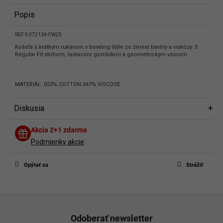
Popis
REF S-372134-FW25
Košeľa s krátkym rukávom v bowling štýle zo zmesi bavlny a viskózy. S
Regular Fit strihom, ladiacimi gombíkmi a geometrickým vzorom.
MATERIÁL: 053% COTTON 047% VISCOSE
Diskusia
Diskusia
Akcia 2+1 zdarma
Buďte prvý, kto napíše príspevok k tejto položke.
Podmienky akcie
Len registrovaní používatelia môžu pridávať príspevky. Prosím
prihláste
sa
alebo sa
zaregistrujte
.
Opýtať sa
Strážiť
Z
á
Odoberať newsletter