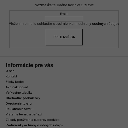
p
Nezmeškajte žiadne novinky či zľavy!
ä
Email
t
i
Vložením e-mailu súhlasíte s
podmienkami ochrany osobných údajov
e
PRIHLÁSIŤ SA
Informácie pre vás
O nás
Kontakt
Etický kódex
Ako nakupovať
Veľkostné tabuľky
Obchodné podmienky
Doručenie tovaru
Reklamácia tovaru
Vrátenie tovaru a peňazí
Zásady používania súborov cookies
Podmienky ochrany osobných údajov