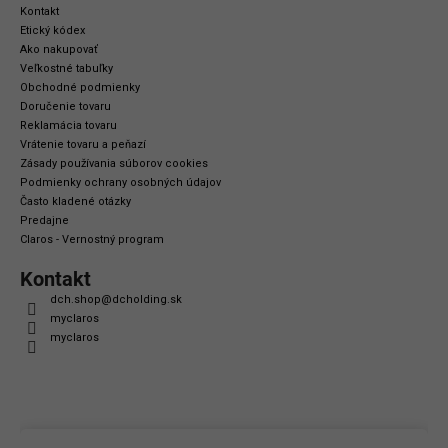
Kontakt
Etický kódex
Ako nakupovať
Veľkostné tabuľky
Obchodné podmienky
Doručenie tovaru
Reklamácia tovaru
Vrátenie tovaru a peňazí
Zásady používania súborov cookies
Podmienky ochrany osobných údajov
Často kladené otázky
Predajne
Claros - Vernostný program
Kontakt
dch.shop
@
dcholding.sk
myclaros
myclaros