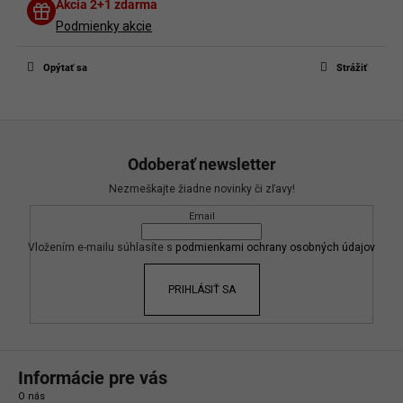
Diskusia
Akcia 2+1 zdarma
Buďte prvý, kto napíše príspevok k tejto položke.
Podmienky akcie
Len registrovaní používatelia môžu pridávať príspevky. Prosím
prihláste
sa
alebo sa
zaregistrujte
.
Opýtať sa
Strážiť
Z
á
Odoberať newsletter
p
Nezmeškajte žiadne novinky či zľavy!
ä
Email
t
i
Vložením e-mailu súhlasíte s
podmienkami ochrany osobných údajov
e
PRIHLÁSIŤ SA
Informácie pre vás
O nás