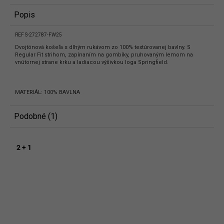
Popis
REF S-272787-FW25
Dvojtónová košeľa s dlhým rukávom zo 100% textúrovanej bavlny. S
Regular Fit strihom, zapínaním na gombíky, pruhovaným lemom na
vnútornej strane krku a ladiacou výšivkou loga Springfield.
MATERIÁL: 100% BAVLNA
Podobné (1)
2 + 1