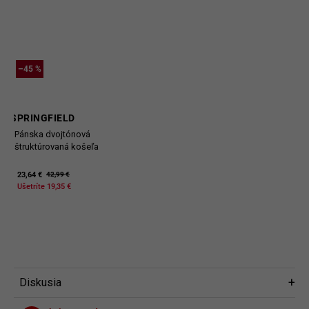
–45 %
SPRINGFIELD
Pánska dvojtónová
štruktúrovaná košeľa
23,64 €
42,99 €
Ušetríte 19,35 €
Diskusia