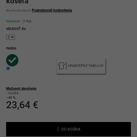
košeľa
Priemerné
Podrobnosti hodnotenia
Neohodnotené
hodnotenie
produktu
Skladom
(1 Ks)
je
0,0
VEĽKOSŤ EU
z
5
hviezdičiek.
FARBA
Možnosti doručenia
42,99 €
–45 %
23,64 €
Jednotková
cena:
DO KOŠÍKA