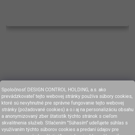
Spoločnosť DESIGN CONTROL HOLDING, a.s. ako
prevádzkovateľ tejto webovej stránky používa súbory cookies,
ktoré sú nevyhnutné pre správne fungovanie tejto webovej
stránky (požadované cookies) a o.i aj na personalizáciu obsahu
a anonymizovaný zber štatistík týchto stránok s cieľom
skvalitnenia služieb. Stlačením "Súhasím" udeľujete súhlas s
využívaním týchto súborov cookies a predaní údajov pre