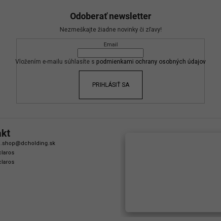
Odoberať newsletter
Nezmeškajte žiadne novinky či zľavy!
Email
Vložením e-mailu súhlasíte s
podmienkami ochrany osobných údajov
PRIHLÁSIŤ SA
akt
.shop
@
dcholding.sk
laros
laros