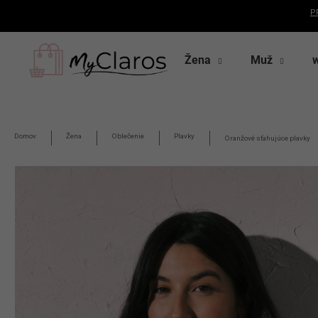
K
P
o
Späť
Späť
Prejsť
š
na
do
do
obsah
Žena
Muž
í
k
obchodu
obchodu
Domov
Žena
Oblečenie
Plavky
Oranžové sťahujúce plavky