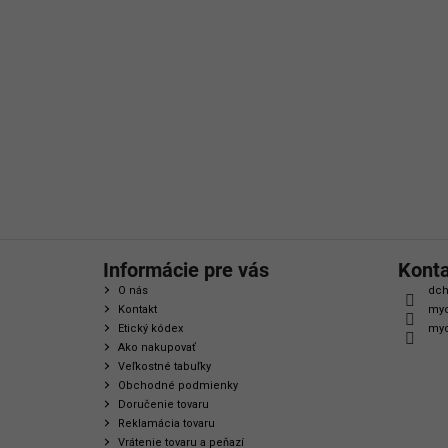
á
p
ä
t
i
e
Informácie pre vás
Kont
O nás
dch
Kontakt
myc
Etický kódex
myc
Ako nakupovať
Veľkostné tabuľky
Obchodné podmienky
Doručenie tovaru
Reklamácia tovaru
Vrátenie tovaru a peňazí