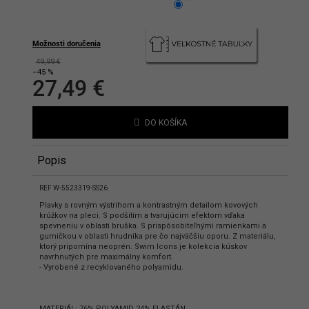
hlasíte s podmienkami ochrany
bných údajov
Možnosti doručenia
49,99 €
–45 %
27,49 €
Jednotková
cena:
DO KOŠÍKA
Popis
REF W-5523319-SS26
Plavky s rovným výstrihom a kontrastným detailom kovových
krúžkov na pleci. S podšitím a tvarujúcim efektom vďaka
spevneniu v oblasti bruška. S prispôsobiteľnými ramienkami a
gumičkou v oblasti hrudníka pre čo najväčšiu oporu. Z materiálu,
ktorý pripomína neoprén. Swim Icons je kolekcia kúskov
navrhnutých pre maximálny komfort.
- Vyrobené z recyklovaného polyamidu.
MATERIÁL: 76% POLYAMID 24% ELASTÁN