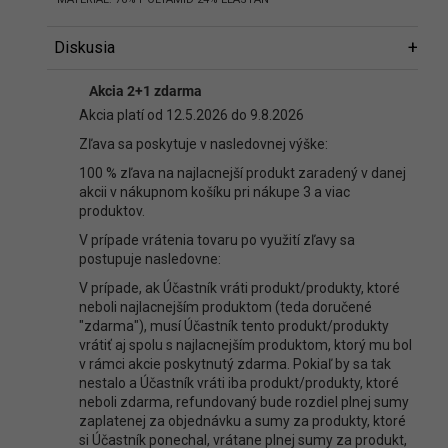
Diskusia
Diskusia
Akcia 2+1 zdarma
Buďte prvý, kto napíše príspevok k tejto položke.
Akcia platí od 12.5.2026 do 9.8.2026
Len registrovaní používatelia môžu pridávať príspevky. Prosím
Zľava sa poskytuje v nasledovnej výške:
prihláste sa
alebo sa
zaregistrujte
.
100 % zľava na najlacnejší produkt zaradený v danej
akcii v nákupnom košíku pri nákupe 3 a viac
produktov.
V prípade vrátenia tovaru po využití zľavy sa
postupuje nasledovne:
V prípade, ak Účastník vráti produkt/produkty, ktoré
neboli najlacnejším produktom (teda doručené
"zdarma"), musí Účastník tento produkt/produkty
vrátiť aj spolu s najlacnejším produktom, ktorý mu bol
v rámci akcie poskytnutý zdarma. Pokiaľ by sa tak
nestalo a Účastník vráti iba produkt/produkty, ktoré
neboli zdarma, refundovaný bude rozdiel plnej sumy
zaplatenej za objednávku a sumy za produkty, ktoré
si Účastník ponechal, vrátane plnej sumy za produkt,